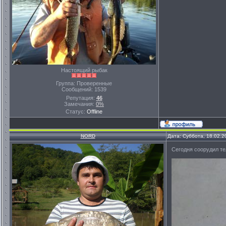
Настоящий рыбак
Группа: Проверенные
Сообщений:
1539
Репутация:
46
Замечания:
0%
Статус:
Offline
NORD
Дата: Суббота, 18.02.2
Сегодня соорудил те