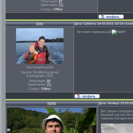
Репутация:
87
Замечания:
0%
Статус:
Offline
IVAN
Дата: Суббота, 18.02.2012, 22:19 | Со
5кг полет нормальный
Настоящий рыбак
Группа: Smolfishing group
Сообщений:
2315
Репутация:
50
Замечания:
0%
Статус:
Offline
NORD
Дата: Четверг, 15.03.2
Вот решил соорудить
Бьющей частью послу
черенка.Сегодня исп