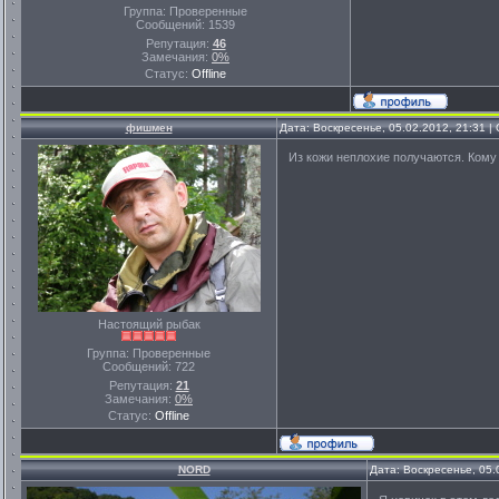
Группа: Проверенные
Сообщений:
1539
Репутация:
46
Замечания:
0%
Статус:
Offline
фишмен
Дата: Воскресенье, 05.02.2012, 21:31 
Из кожи неплохие получаются. Кому 
Настоящий рыбак
Группа: Проверенные
Сообщений:
722
Репутация:
21
Замечания:
0%
Статус:
Offline
NORD
Дата: Воскресенье, 05.