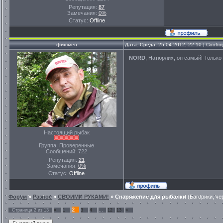
Репутация:
87
Замечания:
0%
Статус:
Offline
фишмен
Дата: Среда, 25.04.2012, 22:10 | Сооб
NORD
, Натюрлих, он самый! Только
Настоящий рыбак
Группа: Проверенные
Сообщений:
722
Репутация:
21
Замечания:
0%
Статус:
Offline
Форум
»
Разное
»
СВОИМИ РУКАМИ!
»
Снаряжение для рыбалки
(Багорики, ч
2
Страница
2
из
13
«
1
3
4
…
12
13
»