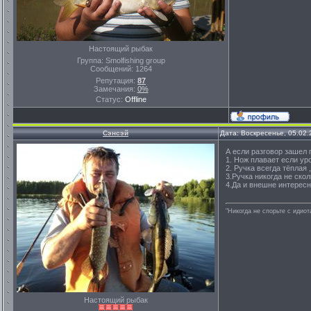
Настоящий рыбак
Группа: Smolfishing group
Сообщений:
1264
Репутация:
87
Замечания:
0%
Статус:
Offline
Сэнсэй
Дата: Воскресенье, 05.02
А если разговор зашел п
1. Нож плавает если уро
2. Ручка всегда тёплая 
3.Ручка никогда не скол
4.Да и внешне интересн
"Никогда не спорьте с идио
Настоящий рыбак