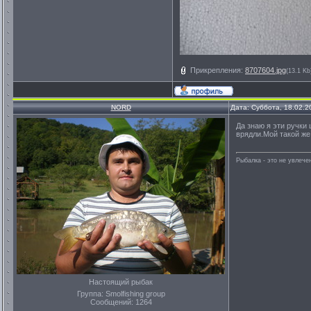
Прикрепления:
8707604.jpg
(13.1 Kb
NORD
Дата: Суббота, 18.02.2
Да знаю я эти ручки
врядли.Мой такой же
Рыбалка - это не увлеч
Настоящий рыбак
Группа: Smolfishing group
Сообщений:
1264