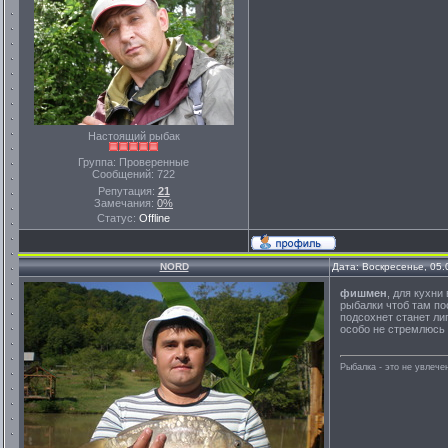
Настоящий рыбак
Группа: Проверенные
Сообщений:
722
Репутация:
21
Замечания:
0%
Статус:
Offline
NORD
Дата: Воскресенье, 05.
фишмен
, для кухни
рыбалки чтоб там пос
подсохнет станет ли
особо не стремлюсь 
Рыбалка - это не увлеч