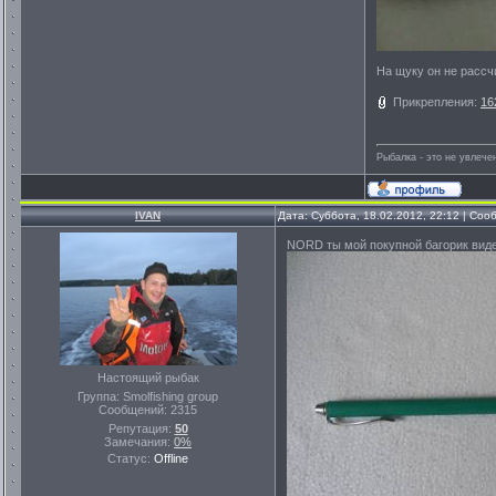
На щуку он не рассч
Прикрепления:
16
Рыбалка - это не увлеч
IVAN
Дата: Суббота, 18.02.2012, 22:12 | Со
NORD ты мой покупной багорик виде
Настоящий рыбак
Группа: Smolfishing group
Сообщений:
2315
Репутация:
50
Замечания:
0%
Статус:
Offline