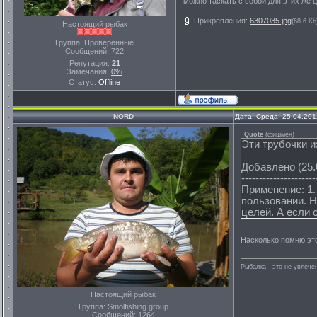
можно таскать с собой для этих же ц
Прикрепления:
6307035.jpg
(68.6 Kb
Настоящий рыбак
Группа: Проверенные
Сообщений:
722
Репутация:
21
Замечания:
0%
Статус:
Offline
NORD
Дата: Среда, 25.04.201
Quote
(
фишмен
)
Эти трубочки и
Добавлено (25.0
---------------------
Применение: 1.
пользовании. Н
целей. А если 
Насколько помню эт
Рыбалка - это не увлеч
Настоящий рыбак
Группа: Smolfishing group
Сообщений:
1264