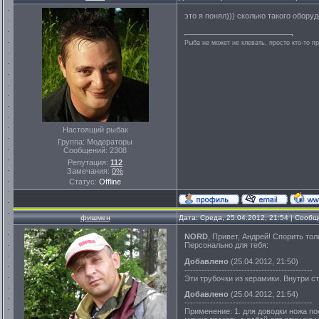
это я понял))) сколько такого оборудо
Рыба не может не клевать, просто кто-то п
Настоящий рыбак
Группа: Модераторы
Сообщений:
2308
Репутация:
112
Замечания:
0%
Статус:
Offline
фишмен
Дата: Среда, 25.04.2012, 21:54 | Сооб
NORD
, Привет, Андрей! Спорить то
Персонально для тебя:
Добавлено
(25.04.2012, 21:50)
---------------------------------------------
Эти трубочки из керамики. Внутри с
Добавлено
(25.04.2012, 21:54)
---------------------------------------------
Применение: 1. для доводки ножа по