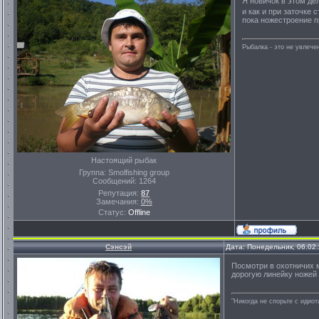
Я новичок в этом д
и как и при заточке 
пока ножестроение п
Рыбалка - это не увлеч
Настоящий рыбак
Группа: Smolfishing group
Сообщений:
1264
Репутация:
87
Замечания:
0%
Статус:
Offline
Сэнсэй
Дата: Понедельник, 06.02
Посмотри в охотничих м
дорогую линейку ножей 
"Никогда не спорьте с идио