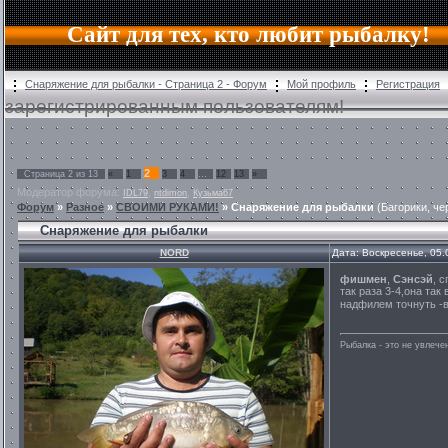
Сайт для тех, кто любит рыбалку!
Снаряжение для рыбалки - Страница 2 - Форум
Мой профиль
Регистрация
зарегистрированным пользователям!
2
Страница
2
из
13
«
1
3
4
…
12
13
»
Модератор форума:
,
,
IDL79
ntdimon
Кузьма67
Форум
»
Разное
»
СВОИМИ РУКАМИ!
»
Снаряжение для рыбалки
(Багорики, ч
Снаряжение для рыбалки
NORD
Дата: Воскресенье, 05.
фишмен
,
Сэнсэй
, 
так раза 3-4,она та
надфилем точнуть -в
Рыбалка - это не увлеч