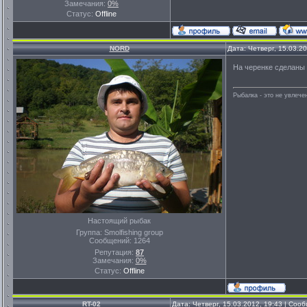
Замечания:
0%
Статус:
Offline
NORD
Дата: Четверг, 15.03.2
На черенке сделаны 
Рыбалка - это не увлеч
Настоящий рыбак
Группа: Smolfishing group
Сообщений:
1264
Репутация:
87
Замечания:
0%
Статус:
Offline
RT-02
Дата: Четверг, 15.03.2012, 19:43 | Со