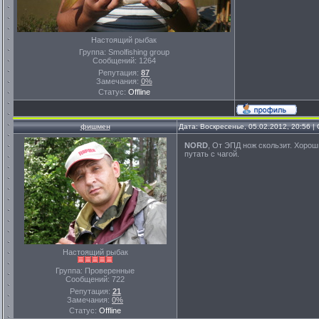
Настоящий рыбак
Группа: Smolfishing group
Сообщений:
1264
Репутация:
87
Замечания:
0%
Статус:
Offline
фишмен
Дата: Воскресенье, 05.02.2012, 20:56 
NORD
, От ЭПД нож скользит. Хороши
путать с чагой.
Настоящий рыбак
Группа: Проверенные
Сообщений:
722
Репутация:
21
Замечания:
0%
Статус:
Offline