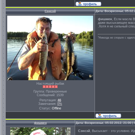
Сэнсэй
Дата: Воскресенье, 05.02
фишмен
, Если масло 
даже высыхающее масло 
.Хотя я не сильный спе
"Никогда не спорьте с идио
Настоящий рыбак
Группа: Проверенные
Сообщений:
1539
Репутация:
46
Замечания:
0%
Статус:
Offline
фишмен
Дата: Воскресенье, 05.02.2012, 21:00 
Сэнсэй
, Высыхает - это условно. И