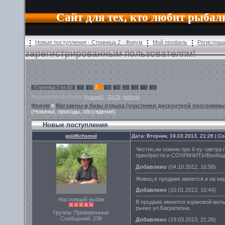
Сайт для тех, кто любит рыбал
Новые поступления - Страница 2 - Форум
Мой профиль
Регистрац
зарегистрированным пользователям!
2
Страница
2
из
10
«
1
3
4
…
9
10
»
Модератор форума:
,
,
Кузьма67
IDL79
ntdimon
Форум
»
Магазины и базы отдыха (участники дисконтной программы 
(Новинки, приходы, обсуждения)
Новые поступления
goldfichsmol
Дата: Вторник, 19.03.2013, 21:26 | 
Честно,не помню про 6-ку-завтра
приобрести и СОХРАНИТЬ!Вообще-
Добавлено
(04.10.2012, 16:58)
--------------------------------------------
Живец в продаже имеется и на кир
Добавлено
(10.01.2013, 10:44)
--------------------------------------------
Настоящий рыбак
В продаже имеется кормовой моты
рынке ул.Багратиона.
Группа: Проверенные
Сообщений:
239
Добавлено
(19.03.2013, 21:26)