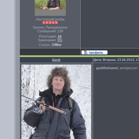
Настоящий рыбак
Группа: Проверенные
Сообщений:
239
Репутация:
14
Замечания:
0%
Статус:
Offline
Garik
Дата: Вторник, 23.04.2013, 
goldfichsmol
, интересует