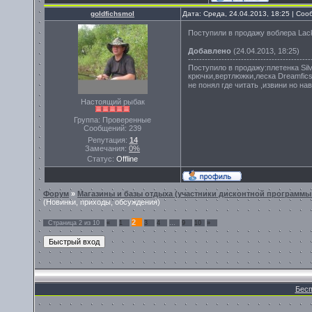
goldfichsmol
Дата: Среда, 24.04.2013, 18:25 | Со
Поступили в продажу воблера Lacky
Добавлено
(24.04.2013, 18:25)
--------------------------------------------
Поступило в продажу:плетенка Sil
крючки,вертлюжки,леска Dreamfics
не понял где читать ,извини но на
Настоящий рыбак
Группа: Проверенные
Сообщений:
239
Репутация:
14
Замечания:
0%
Статус:
Offline
Форум
»
Магазины и базы отдыха (участники дисконтной программы 
(Новинки, приходы, обсуждения)
2
Страница
2
из
10
«
1
3
4
…
9
10
»
Бесп