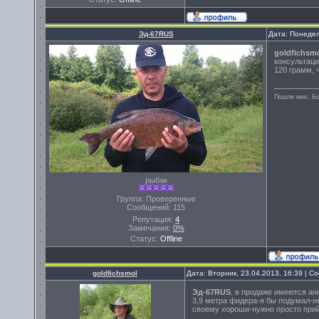
Эд-67RUS
Дата: Понедел
goldfichsm
консультаци
120 грамм, 
Пошли мне, Бо
рыбак
Группа: Проверенные
Сообщений:
115
Репутация:
4
Замечания:
0%
Статус:
Offline
goldfichsmol
Дата: Вторник, 23.04.2013, 16:39 | 
Эд-67RUS
, в продаже имеются ан
3,9 метра фидера-я бы подумал-н
своему хороши-нужно просто прий