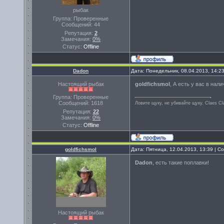
рыбак
Группа: Проверенные
Сообщений:
44
Репутация:
2
Замечания:
0%
Статус:
Offline
Dadon
Дата: Понедельник, 08.04.2013, 14:2
Настоящий рыбак
goldfichsmol
, А есть у вас в нал
Группа: Проверенные
Сообщений:
1618
Ловите щуку, не убивайте щуку. Сlaes С
Репутация:
22
Замечания:
0%
Статус:
Offline
goldfichsmol
Дата: Пятница, 12.04.2013, 13:39 | 
Dadon
, есть такие поплавки!
Настоящий рыбак