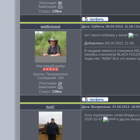
Репутация:
89
Замечания:
0%
Статус:
Offline
goldfichsmol
Дата: Суббота, 06.04.2013, 11:18 | 
нет такого воблера у меня!
Добавлено
(06.04.2013, 11:18)
--------------------------------------------
В продаже имеются спиннинги MA
линейка спиннингов BLACK HOLE!В
лодки пвх "АКВА".Все это можно 
Настоящий рыбак
Группа: Проверенные
Сообщений:
239
Репутация:
14
Замечания:
0%
Статус:
Offline
fox67
Дата: Воскресенье, 07.04.2013, 18:0
Хочу подтвердить слова Влада и с
702H.10-42
и других веще