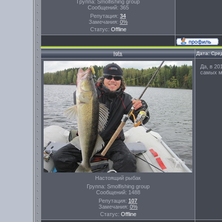
Группа: Smolfishing group
Сообщений:
365
Репутация:
34
Замечания:
0%
Статус:
Offline
Igls
Дата: Сре
Да, в 20
самых м
Настоящий рыбак
Группа: Smolfishing group
Сообщений:
1488
Репутация:
107
Замечания:
0%
Статус:
Offline