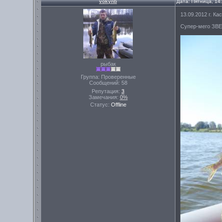
vokynb
Дата: Пятница, 14
13.09.2012 г. Ка
Супер-мего ЗВЕ
рыбак
Группа: Проверенные
Сообщений:
58
Репутация:
3
Замечания:
0%
Статус:
Offline