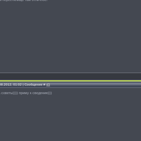
.08.2012, 01:02 | Сообщение #
45
 советы)))) приму к сведению)))