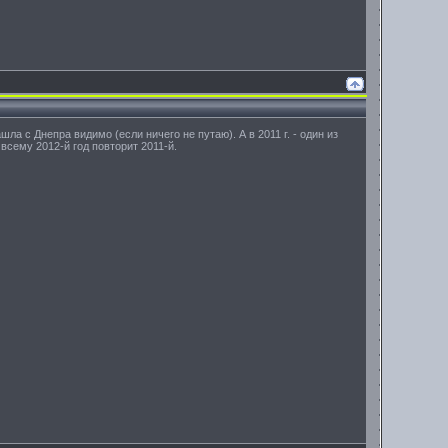
шла с Днепра видимо (если ничего не путаю). А в 2011 г. - один из
всему 2012-й год повторит 2011-й.