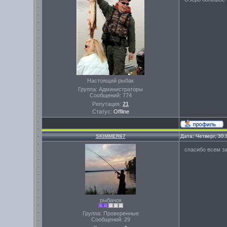
Настоящий рыбак
Группа: Администраторы
Сообщений:
774
Репутация:
21
Статус:
Offline
SKIMMER67
Дата: Четверг, 30
спасибо всем за
рыбачок
Группа: Проверенные
Сообщений:
29