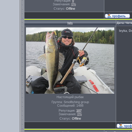
Репутация:
0
Замечания:
0%
Статус:
Offline
Igls
Дата: Четв
leyka
,
D
Настоящий рыбак
Группа: Smolfishing group
Сообщений:
1488
Репутация:
107
Замечания:
0%
Статус:
Offline