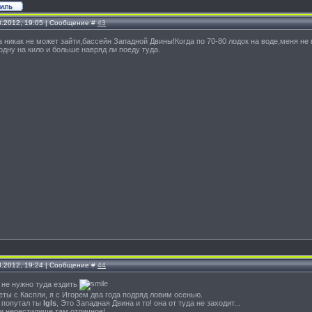
8.2012, 19:05 | Сообщение #
43
на никак не может зайти,бассейн Западной Двины!Когда по 70-80 лодок на воде,меня н
дну на кило и больше навряд ли поеду туда.
8.2012, 19:24 | Сообщение #
44
 не нужно туда ездить
ты с Каспли, я с Игорем два года подряд ловим осенью.
, попутал ты
Igls
, Это Западная Двина и то! она от туда не заходит...
и нерестилище там отличное!