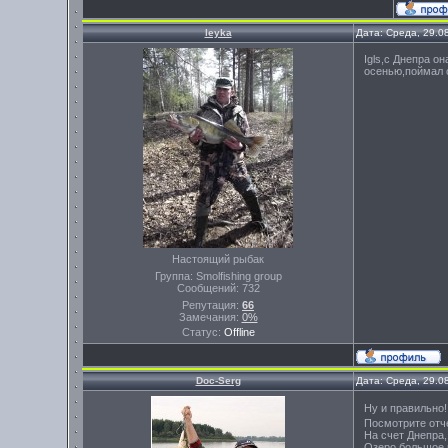
leyka
Дата: Среда, 29.0
Igls,с Днепра о
осенью,поймал о
Настоящий рыбак
Группа: Smolfishing group
Сообщений:
732
Репутация:
66
Замечания:
0%
Статус:
Offline
Doc-Serg
Дата: Среда, 29.0
Ну и правильно!
Посмотрите отче
На счет Днепра
Озеро большое 