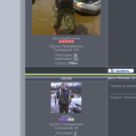
Настоящий рыбак
Группа: Проверенные
Сообщений:
344
Репутация:
19
Замечания:
0%
Статус:
Offline
vokynb
Дата: Пятница, 14
Писать то нечег
Родился с Воблеро
рыбак
Группа: Проверенные
Сообщений:
58
Репутация:
3