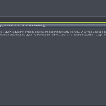
да, 29.08.2012, 12:38 | Сообщение #
42
10 г. щуку на Каспле, судя по рассказам, пороли все кому не лень. Она туда массово за
ертвых водоемов по щуке (на основании личного опыта и отзывов знакомых). Судя по 