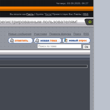
Четверг, 03.09.2020, 06:27
Вы вошли как
Гость
|
Группа
"
Гости
"
Приветствую Вас
Гость
|
RSS
арегистрированным пользователям!
[
Новые сообщения
·
Участники
·
Правила форума
·
Поиск
·
RSS
]