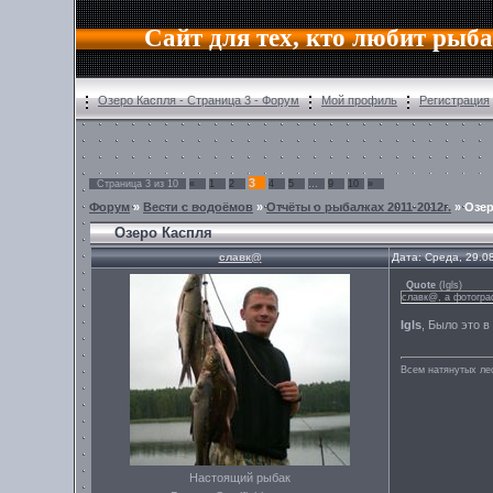
Сайт для тех, кто любит рыб
Озеро Каспля - Страница 3 - Форум
Мой профиль
Регистрация
3
Страница
3
из
10
«
1
2
4
5
…
9
10
»
Форум
»
Вести с водоёмов
»
Отчёты о рыбалках 2011-2012г.
»
Озер
Озеро Каспля
славк@
Дата: Среда, 29.0
Quote
(
Igls
)
славк@, а фотогра
Igls
, Было это в
Всем натянутых лес
Настоящий рыбак