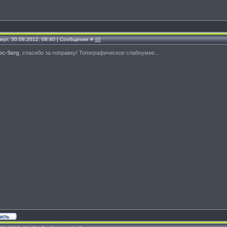
ерг, 30.08.2012, 08:40 | Сообщение #
46
oc-Serg
, спасибо за поправку! Топографическое слабоумие...