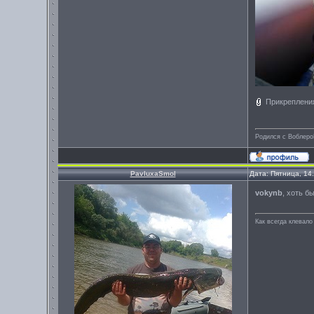
Прикреплени
Родился с Воблеро
PavluxaSmol
Дата: Пятница, 14
vokynb
, хоть б
Как всегда клевало 