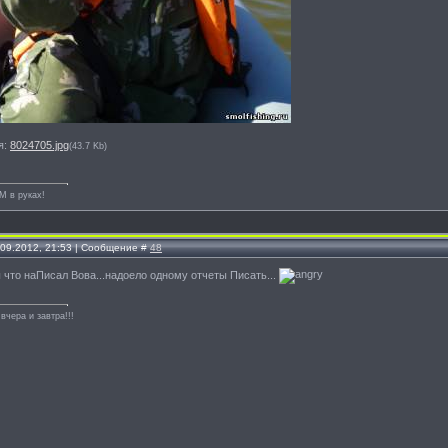
я:
8024705.jpg
(43.7 Kb)
М в руках!
.09.2012, 21:53 | Сообщение #
48
ы что наПисал Вова...надоело одному отчеты Писать...
вчера и завтра!!!