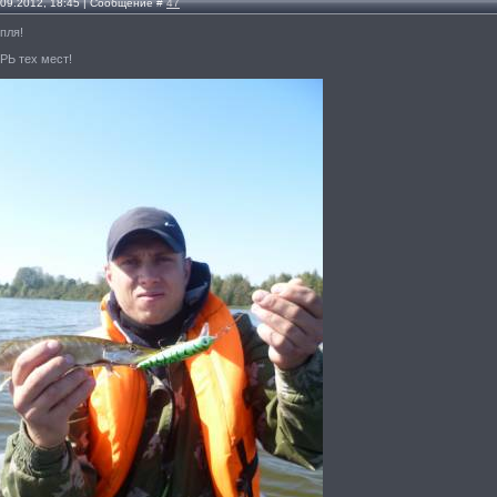
.09.2012, 18:45 | Сообщение #
47
спля!
РЬ тех мест!