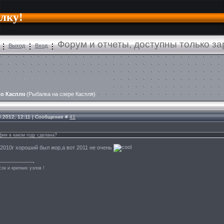
алку!
Форум и отчеты, доступны только з
Выход
Вход
о Каспля
(Рыбалка на озере Каспля)
8.2012, 12:11 | Сообщение #
41
фия в каком году сделана?
 2010г хороший был жор,а вот 2011 не очень
ок и крепких узлов !