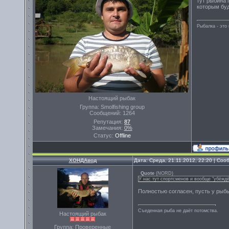
тут рыбина 
которым бу
Рыбалка - эт
Настоящий рыбак
Группа: Smolfishing group
Сообщений:
1264
Репутация:
87
Замечания:
0%
Статус:
Offline
ХОНДАвод
Дата: Среда, 21.11.2012, 22:20 | Со
Quote
(
NORD
)
У нас тут спортсменов и вообще "убёждё
Полностью согласен, пусть у рыбы
Съеденная рыба не даёт потомства.
Настоящий рыбак
Группа: Проверенные