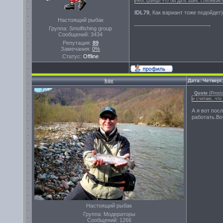
Иностранцы что бы дать шанс спиливают
IDL79
, Как вариант тоже подойдет)
Настоящий рыбак
Группа: Smolfishing group
Сообщений:
3434
Репутация:
89
Замечания:
0%
Статус:
Offline
kgv
Дата: Четверг
Quote
(
Prost
и считаю, что
А я вот пос
работать.Во
Настоящий рыбак
Группа: Модераторы
Сообщений:
1266