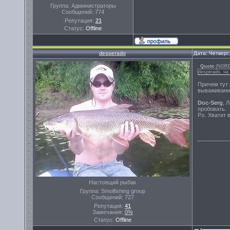
Группа: Администраторы
Сообщений:
774
Репутация:
21
Статус:
Offline
desperado
Дата: Четверг
Quote
(
NOR
desperado, на
Причем тут 
вываживание
Doc-Serg
, 
пробовать.
Р.s. Хватит
Настоящий рыбак
Группа: Smolfishing group
Сообщений:
727
Репутация:
41
Замечания:
0%
Статус:
Offline