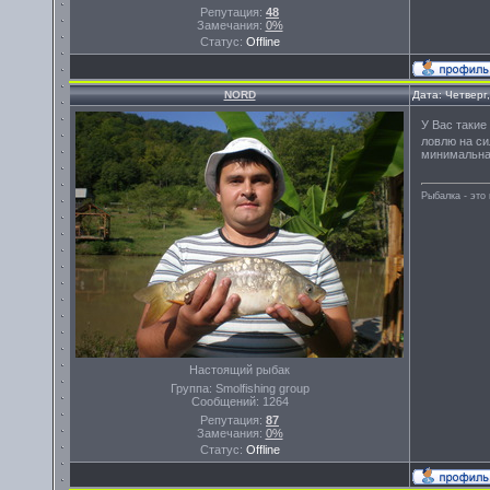
Репутация:
48
Замечания:
0%
Статус:
Offline
NORD
Дата: Четверг
У Вас такие
ловлю на си
минимальна.
Рыбалка - эт
Настоящий рыбак
Группа: Smolfishing group
Сообщений:
1264
Репутация:
87
Замечания:
0%
Статус:
Offline