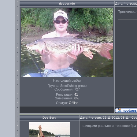
desperado
Дата: Четверг
Против/посл
Настоящий рыбак
Группа: Smolfishing group
Сообщений:
727
Репутация:
41
Замечания:
0%
Статус:
Offline
Doc-Serg
Дата: Четверг, 22.11.2012, 23:11 | С
щипцами реально интереснее бра