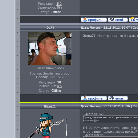
Репутация:
112
Замечания:
0%
Статус:
Offline
IDL79
Дата: Четверг, 22.11.2012, 16:07 | 
Жека71
, Иностранцы что бы дать
Настоящий рыбак
Группа: Smolfishing group
Сообщений:
1512
Репутация:
38
Замечания:
0%
Статус:
Offline
Жека71
Дата: Четверг, 22.11.2012, 16:36 | 
Quote
(
RT-02
)
При удачном месте и правильном в
отлично)))))
RT-02
, Вот именно что шансы у р
отсутствие подсака здесь никакой 
Quote
(
IDL79
)