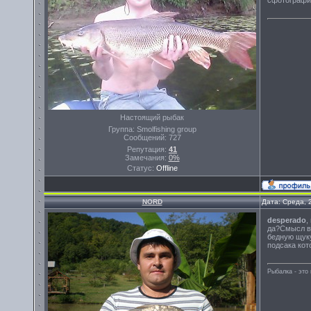
сфотографир
Настоящий рыбак
Группа: Smolfishing group
Сообщений:
727
Репутация:
41
Замечания:
0%
Статус:
Offline
NORD
Дата: Среда, 
desperado
,
да?Смысл в 
бедную щуку
подсака кот
Рыбалка - эт