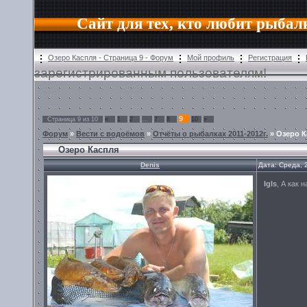
Сайт для тех, кто любит рыбал
Озеро Каспля - Страница 9 - Форум
Мой профиль
Регистрация
зарегистрированным пользователям!
9
Страница
9
из
10
«
1
2
…
7
8
10
»
Форум
»
Вести с водоёмов
»
Отчёты о рыбалках 2011-2012г.
»
Озеро К
Озеро Каспля
Denis
Дата: Среда, 
Igls
, А как 