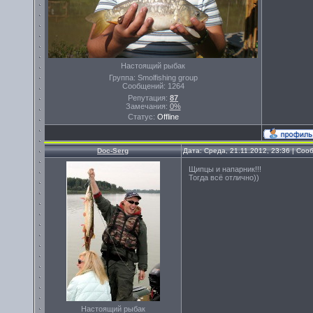
Настоящий рыбак
Группа: Smolfishing group
Сообщений:
1264
Репутация:
87
Замечания:
0%
Статус:
Offline
Doc-Serg
Дата: Среда, 21.11.2012, 23:36 | Со
Щипцы и напарник!!!
Тогда всё отлично))
Настоящий рыбак