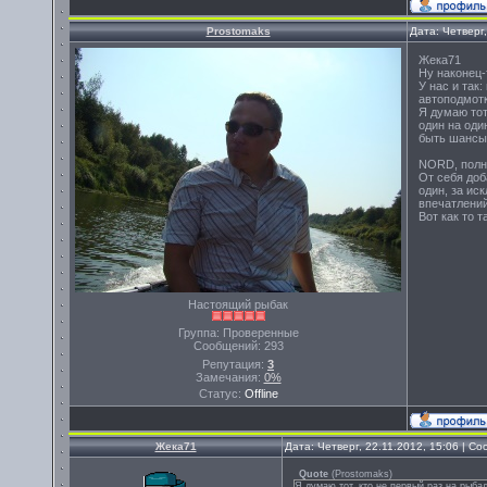
Prostomaks
Дата: Четверг
Жека71
Ну наконец-
У нас и так
автоподмотк
Я думаю тот
один на оди
быть шансы
NORD, полно
От себя доб
один, за ис
впечатлений
Вот как то та
Настоящий рыбак
Группа: Проверенные
Сообщений:
293
Репутация:
3
Замечания:
0%
Статус:
Offline
Жека71
Дата: Четверг, 22.11.2012, 15:06 | 
Quote
(
Prostomaks
)
Я думаю тот, кто не первый раз на рыба