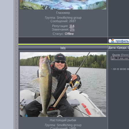
Глазомер
Группа: Smolfishing group
Сообщений:
2697
Репутация:
114
Замечания:
0%
Статус:
Offline
Igls
Дата: Среда, 
Quote
(
Denis
Igls, А как на
- он в мою 
Настоящий рыбак
Группа: Smolfishing group
Сообщений:
1488