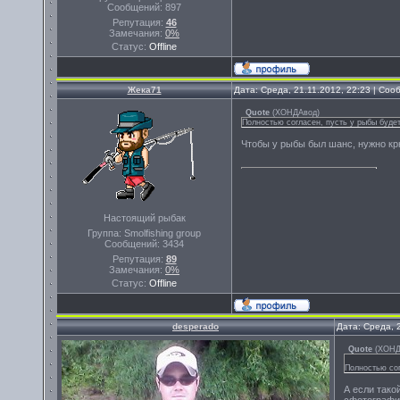
Сообщений:
897
Репутация:
46
Замечания:
0%
Статус:
Offline
Жека71
Дата: Среда, 21.11.2012, 22:23 | Со
Quote
(
ХОНДАвод
)
Полностью согласен, пусть у рыбы буде
Чтобы у рыбы был шанс, нужно крю
Настоящий рыбак
Группа: Smolfishing group
Сообщений:
3434
Репутация:
89
Замечания:
0%
Статус:
Offline
desperado
Дата: Среда, 
Quote
(
ХОНД
Полностью сог
А если тако