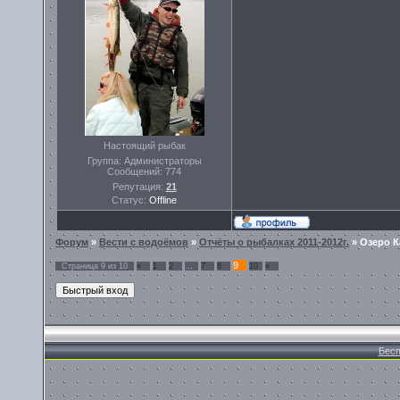
Настоящий рыбак
Группа: Администраторы
Сообщений:
774
Репутация:
21
Статус:
Offline
Форум
»
Вести с водоёмов
»
Отчёты о рыбалках 2011-2012г.
»
Озеро К
9
Страница
9
из
10
«
1
2
…
7
8
10
»
Бесп