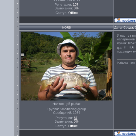
Репутация:
107
Замечания:
0%
Статус:
Offline
NORD
Дата: Среда, 
У нас тут с
напарников 
мужик 105к
даст!!!!!!!!
под лодку м
Рыбалка - эт
Настоящий рыбак
Группа: Smolfishing group
Сообщений:
1264
Репутация:
87
Замечания:
0%
Статус:
Offline