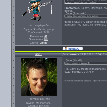
хотите, единоборства с рыбой.
Prostomaks
, То есть, поклевка, 
понял?
Quote
(
Prostomaks
)
У рыбы тоже должны быть шансы.
часто слышу эту фразу и постоянн
приманки поставить на несколько 
Настоящий рыбак
Группа: Smolfishing group
Сообщений:
3434
Репутация:
89
Замечания:
0%
Статус:
Offline
RT-02
Дата: Четверг, 22.11.2012, 16:06 | 
Quote
(
Жека71
)
более тонкие и мягкие)))
При удачном месте и правильном в
будет работать отлично)))))
Рыба не может не клевать, просто кто-то
Настоящий рыбак
Группа: Модераторы
Сообщений:
2308