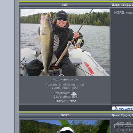
Igls
Дата: Среда, 
NORD
, мол
Настоящий рыбак
Группа: Smolfishing group
Сообщений:
1488
Репутация:
107
Замечания:
0%
Статус:
Offline
NORD
Дата: Среда, 
Quote
(
Igls
)
NORD, молодц
- это моя к