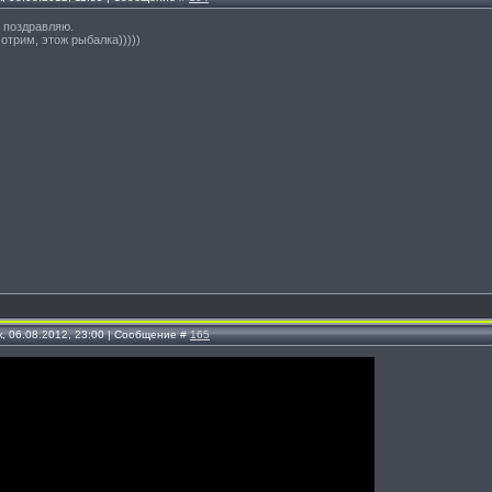
 поздравляю.
отрим, этож рыбалка)))))
, 06.08.2012, 23:00 | Сообщение #
165