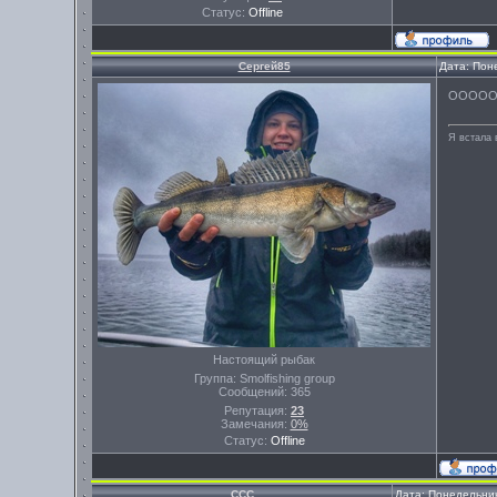
Статус:
Offline
Сергей85
Дата: Пон
ОООООО,
Я встала 
Настоящий рыбак
Группа: Smolfishing group
Сообщений:
365
Репутация:
23
Замечания:
0%
Статус:
Offline
ССС
Дата: Понедельник