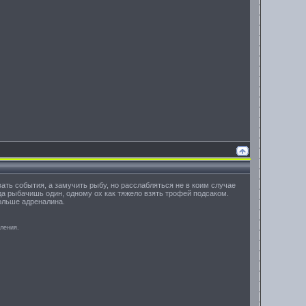
ать события, а замучить рыбу, но расслабляться не в коим случае
да рыбачишь один, одному ох как тяжело взять трофей подсаком.
больше адреналина.
аления.