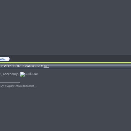
.08.2012, 09:07 | Сообщение #
167
с, Александр!
му, худшее само приходит....