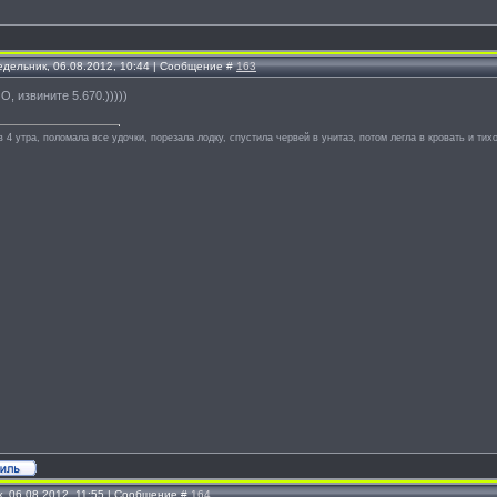
едельник, 06.08.2012, 10:44 | Сообщение #
163
 извините 5.670.)))))
в 4 утра, поломала все удочки, порезала лодку, спустила червей в унитаз, потом легла в кровать и тихо
, 06.08.2012, 11:55 | Сообщение #
164