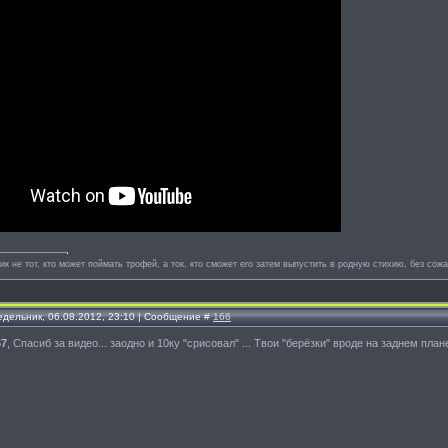
к не тот, кто может поймать трофей, а ток, кто сможет его затем выпустить в родную стихию, без сож
едельник, 06.08.2012, 23:10 | Сообщение #
166
67
, Спасиб за видео... заодно и 10ку "срисовал" ... Твои "берёзки" вроде на заднем плане