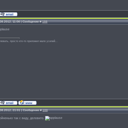
.08.2012, 11:06 | Сообщение #
168
левать, просто кто-то приложил мало усилий...
.08.2012, 21:01 | Сообщение #
169
ойненько так с виду, деловито.