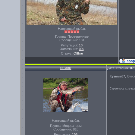
Настоящий рыбак
Группа: Проверенные
Сообщений:
181
Репутация:
10
Замечания:
0%
Статус:
Offline
REMBO
Дата: Вторник, 07
Кузьма67
, Клас
Стремлюсь к лучше
Настоящий рыбак
Группа: Модераторы
Сообщений:
818
Репутация:
106