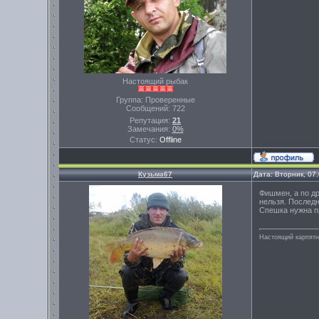
Настоящий рыбак
Группа: Проверенные
Сообщений:
722
Репутация:
21
Замечания:
0%
Статус:
Offline
Кузьма67
Дата: Вторник, 07
Фишмен, а по др
нельзя. Последн
Спешка нужна пр
Настоящий карпятни