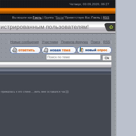
Четверг, 03.09.2020, 06:27
Вы вошли как
Гость
|
Группа
"
Гости
"
Приветствую Вас
Гость
|
RSS
егистрированным пользователям!
[
Новые сообщения
·
Участники
·
Правила форума
·
Поиск
·
RSS
]
 прижалась к его спине....жить мне оставался час)))