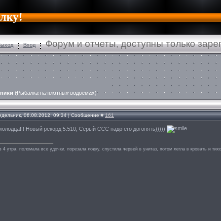
алку!
Форум и отчеты, доступны только зар
Выход
Вход
тники
(Рыбалка на платных водоёмах)
едельник, 06.08.2012, 09:34 | Сообщение #
161
олодца!!! Новый рекорд 5.510, Серый ССС надо его догонять)))))
в 4 утра, поломала все удочки, порезала лодку, спустила червей в унитаз, потом легла в кровать и тихо