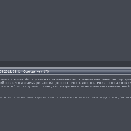
.08.2012, 22:31 | Сообщение #
170
угому то ни как. Часть успеха-это отлаженная снасть, ещё не мало важно не форсиров
ий рывок иногда самый решающий для рыбы, либо ты либо она. Всё это познаётся ког
и ловле блох, а с другой стороны, чем аккуратнее и расчётливей вываживание, тем 
к не тот, кто может поймать трофей, а ток, кто сможет его затем выпустить в родную стихию, без сож