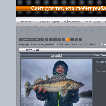
Сайт для тех, кто любит рыб
Платники - Страница 9 - Форум
Мой профиль
Регистрация
9
Страница
9
из
11
«
1
2
…
7
8
10
11
»
Форум
»
Вести с водоёмов
»
Отчёты о рыбалках 2011-2012г.
»
Пла
Платники
Сергей85
Дата: Пон
Кузьма м
Я встала 