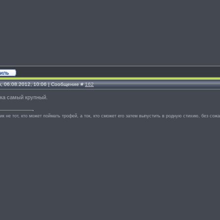
, 06.08.2012, 10:06 | Сообщение #
162
ока самый крупный.
к не тот, кто может поймать трофей, а ток, кто сможет его затем выпустить в родную стихию, без сож