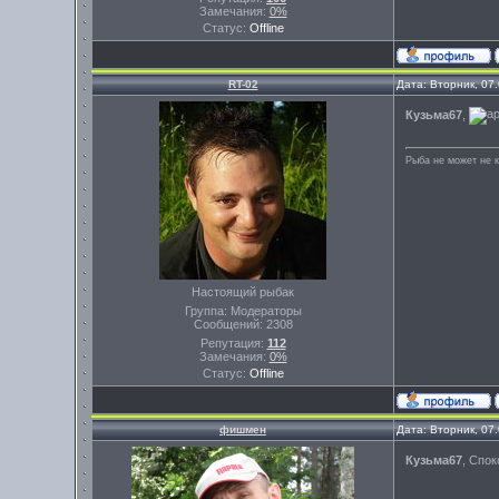
Замечания:
0%
Статус:
Offline
RT-02
Дата: Вторник, 07
Кузьма67
,
Рыба не может не к
Настоящий рыбак
Группа: Модераторы
Сообщений:
2308
Репутация:
112
Замечания:
0%
Статус:
Offline
фишмен
Дата: Вторник, 07
Кузьма67
, Спок