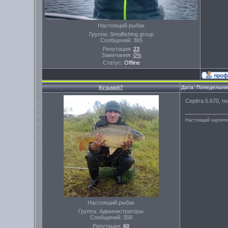
Настоящий рыбак
Группа: Smolfishing group
Сообщений:
365
Репутация:
23
Замечания:
0%
Статус:
Offline
Кузьма67
Дата: Понедельник
Серёга 5.670, п
Настоящий карпятни
Настоящий рыбак
Группа: Администраторы
Сообщений:
358
Репутация:
60