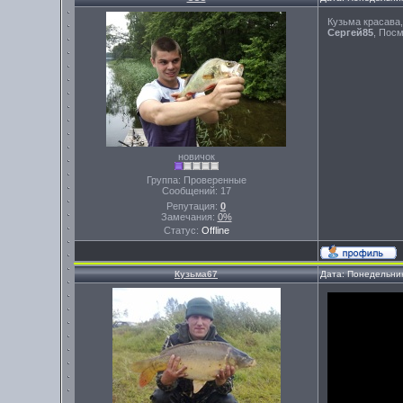
Кузьма красава,
Сергей85
, Посм
новичок
Группа: Проверенные
Сообщений:
17
Репутация:
0
Замечания:
0%
Статус:
Offline
Кузьма67
Дата: Понедельник