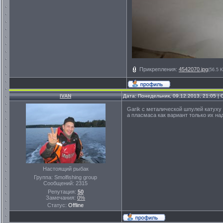
Прикрепления:
4542070.jpg
(56.5 K
IVAN
Дата: Понедельник, 09.12.2013, 21:05 
Garik с металической шпулей катуху 
а пласмаса как вариант только их на
Настоящий рыбак
Группа: Smolfishing group
Сообщений:
2315
Репутация:
50
Замечания:
0%
Статус:
Offline