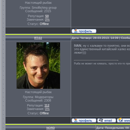
Настоящий рыбак
Группа: Smolfishing group
Сообщений:
2315
Репутация:
50
Замечания:
0%
Статус:
Offline
RT-02
Дата: Четверг, 28.03.2013, 14:09 | Соо
IVAN
, ну с халками то понятно, они 
это единственный китайский халко кото
лежит)))
Рыба не может не клевать, просто кто-то пр
Настоящий рыбак
Группа: Модераторы
Сообщений:
2308
Репутация:
112
Замечания:
0%
Статус:
Offline
NORD
Дата: Понедельник, 09