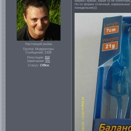
Фирма Герман, какая то не понятная)
Но по форме отличный, нормальные к
понедельник)))
Настоящий рыбак
Группа: Модераторы
Сообщений:
2308
Репутация:
112
Замечания:
0%
Статус:
Offline