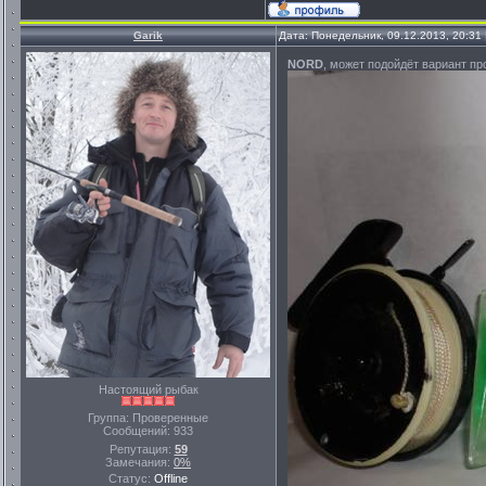
Garik
Дата: Понедельник, 09.12.2013, 20:31
NORD
, может подойдёт вариа
Настоящий рыбак
Группа: Проверенные
Сообщений:
933
Репутация:
59
Замечания:
0%
Статус:
Offline