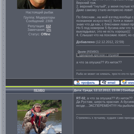
Верхний тож.
2. верхний "гнутый", у меня гнутые ч
Даже самому стало интересно ловит л
Настоящий рыбак
По блеснам...на мой взгляд вообще с
Группа: Модераторы
познанное искусство((( Хотя и ловил 
Сообщений:
2308
знаю что да как, с блеснами ловил пр
Репутация:
112
Но 5 под номером 5 бусина или что т
Замечания:
0%
выкладывал, это не есть хорошо(((
Статус:
Offline
4. Слышал что на похожие ловят, но 
Добавлено
(12.12.2012, 22:59)
---------------------------------------------
Quote
(
REMBO
)
с одинарным крючком с опушкой
а что за опушка?? Из ниток??
Рыба не может не клевать, просто кто-то пр
REMBO
Дата: Среда, 12.12.2012, 23:08 | Сообщ
RT-02
, а что за опушка?? Из ниток??
Да Рустам, шерсть красная. А бусинк
везде....ЭКСПЕРЕМЕНТ!!!! На рыболо
Стремлюсь к лучшему, худшее само приходит