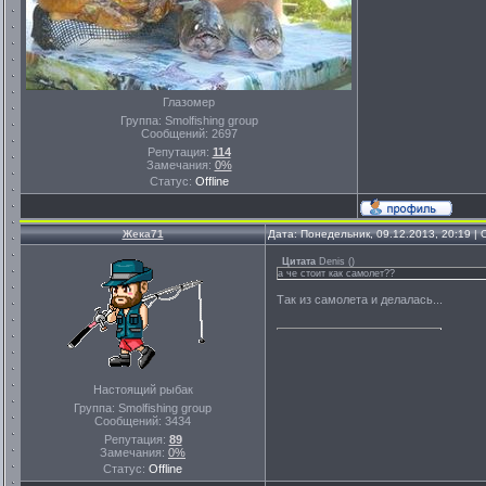
Глазомер
Группа: Smolfishing group
Сообщений:
2697
Репутация:
114
Замечания:
0%
Статус:
Offline
Жека71
Дата: Понедельник, 09.12.2013, 20:19 
Цитата
Denis
(
)
а че стоит как самолет??
Так из самолета и делалась...
Настоящий рыбак
Группа: Smolfishing group
Сообщений:
3434
Репутация:
89
Замечания:
0%
Статус:
Offline