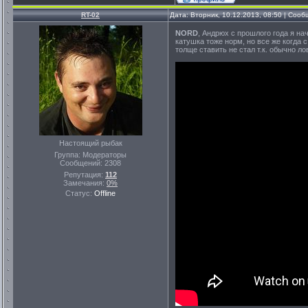
RT-02
Дата: Вторник, 10.12.2013, 08:50 | Соо
NORD
, Андрюх с прошлого года я на
катушка тоже норм, но все же когда 
толще ставить не стал т.к. обычно ло
Настоящий рыбак
Группа: Модераторы
Сообщений:
2308
Репутация:
112
Замечания:
0%
Статус:
Offline