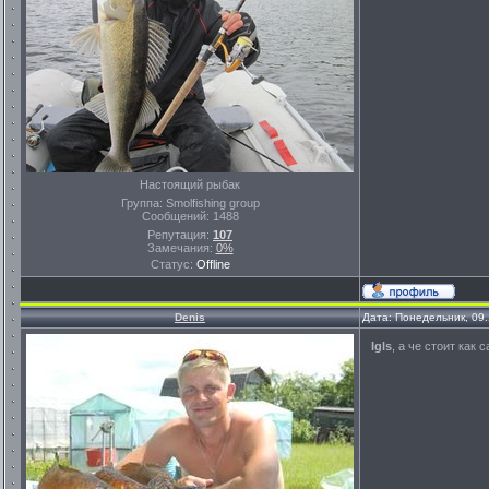
Настоящий рыбак
Группа: Smolfishing group
Сообщений:
1488
Репутация:
107
Замечания:
0%
Статус:
Offline
Denis
Дата: Понедельник, 09
Igls
, а че стоит как 