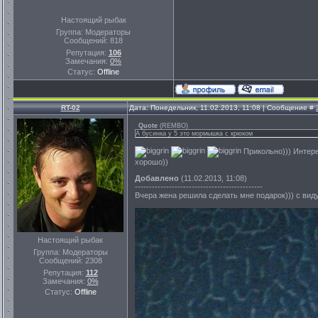
Настоящий рыбак
Группа: Модераторы
Сообщений:
818
Репутация:
106
Замечания:
0%
Статус:
Offline
RT-02
Дата: Понедельник, 11.02.2013, 11:08 | Сообщение #
Quote
(
REMBO
)
А бусинка у 5 это мормышка с крюком
Прикольно))) Интере
хорошо))
Добавлено
(11.02.2013, 11:08)
---------------------------------------------
Вчера жена решила сделать мне подарок))) с вид
Настоящий рыбак
Группа: Модераторы
Сообщений:
2308
Репутация:
112
Замечания:
0%
Статус:
Offline