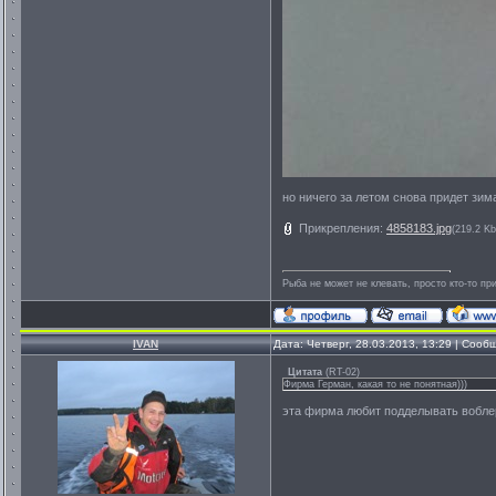
но ничего за летом снова придет зима
Прикрепления:
4858183.jpg
(219.2 Kb
Рыба не может не клевать, просто кто-то пр
IVAN
Дата: Четверг, 28.03.2013, 13:29 | Соо
Цитата
(
RT-02
)
Фирма Герман, какая то не понятная)))
эта фирма любит подделывать вобле