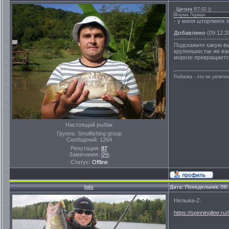
Цитата
RT-02
(
)
Фирма Герман
- у меня шторлинги 
Добавлено
(09.12.2
---------------------------
Подскажите какую вы
крупняшки,так же ва
морозе превращаетс
Рыбалка - это не увлеч
Настоящий рыбак
Группа: Smolfishing group
Сообщений:
1264
Репутация:
87
Замечания:
0%
Статус:
Offline
Igls
Дата: Понедельник, 09
Нельма-Z.
https://spinningline.ru