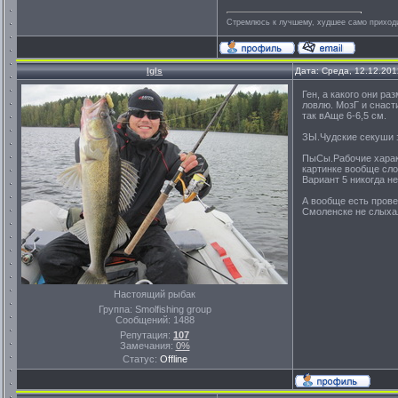
Стремлюсь к лучшему, худшее само приходит
Igls
Дата: Среда, 12.12.201
Ген, а какого они р
ловлю. МозГ и снаст
так вАще 6-6,5 см.
ЗЫ.Чудские секуши з
ПыСы.Рабочие характ
картинке вообще сло
Вариант 5 никогда не
А вообще есть прове
Смоленске не слыхал
Настоящий рыбак
Группа: Smolfishing group
Сообщений:
1488
Репутация:
107
Замечания:
0%
Статус:
Offline