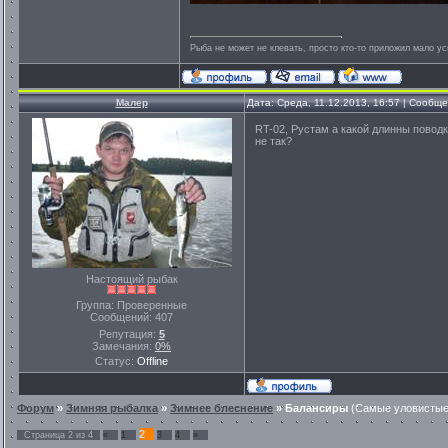
Рыба не может не клевать, просто кто-то приложил мало ус
Малер
Дата: Среда, 11.12.2013, 16:57 | Сообщ
RT-02, Рустам а какой длинны повод
не так?
Настоящий рыбак
Группа: Проверенные
Сообщений:
407
Репутация:
5
Замечания:
0%
Статус:
Offline
Форум
»
Зимняя рыбалка
»
Зимнее блеснение
»
Балансиры
(Самые уловистые 
2
Страница
2
из
4
«
1
3
4
»