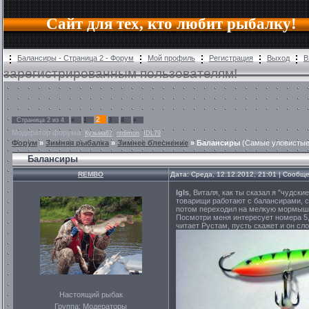
Сайт для тех, кто любит рыбалку!
Балансиры - Страница 2 - Форум
Мой профиль
Регистрация
Выход
В
зарегистрированным пользователям!
2
Страница
2
из
4
«
1
3
4
»
Модератор форума:
,
,
Кузьма67
ntdimon
IDL79
Форум
»
Зимняя рыбалка
»
Зимнее блеснение
»
Балансиры
(Самые уловистые 
Балансиры
REMBO
Дата: Среда, 12.12.2012, 21:01 | Сообщ
Igls
, Виталя, как ты сказал я "чудск
товарищи работают с балансирами, с
потом переходил на мелкую мормышку
Посмотри меня интересует номера 5, 
читает Рустам, пусть скажет и он сло
Настоящий рыбак
Группа: Модераторы