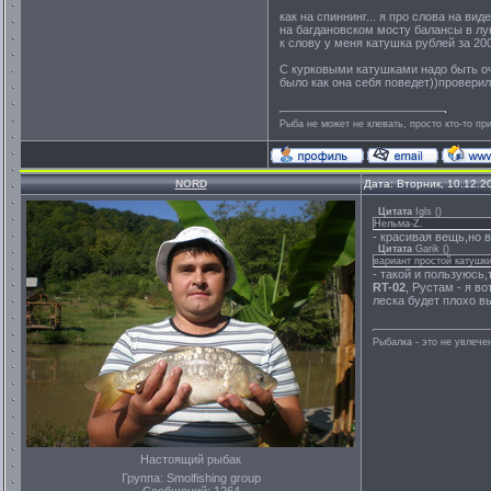
как на спиннинг... я про слова на ви
на багдановском мосту балансы в лун
к слову у меня катушка рублей за 200
С курковыми катушками надо быть оч
было как она себя поведет))проверил
Рыба не может не клевать, просто кто-то пр
NORD
Дата: Вторник, 10.12.2
Цитата
Igls
(
)
Нельма-Z.
- красивая вещь,но 
Цитата
Garik
(
)
вариант простой катушк
- такой и пользуюсь
RT-02
, Рустам - я в
леска будет плохо в
Рыбалка - это не увлеч
Настоящий рыбак
Группа: Smolfishing group