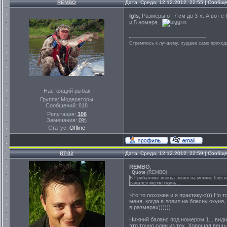
REMBO
Дата: Среда, 12.12.2012, 22:55 | Сообщ
Igls
, Размеры от 7 см до 3-х. А вот 
и 5 номера..
Стремлюсь к лучшему, худшее само приходит
Настоящий рыбак
Группа: Модераторы
Сообщений:
818
Репутация:
106
Замечания:
0%
Статус:
Offline
RT-02
Дата: Среда, 12.12.2012, 22:59 | Сообщ
REMBO
,
Quote
(
REMBO
)
В Прибалтике иногда ловил на мелкие блёс
сажался мелче окунь...
Что то похожее и я практикую))) Но 
меня, когда я ловил на блесну окуня
в размерах))))))
Нижний баланс под номером 1... видим
это точно один из тех. Хорошая вещь 