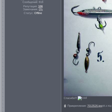
Сообщений:
818
Репутация:
106
Замечания:
0%
Статус:
Offline
Спасибо!!!
Прикрепления:
7013526.jpg
(65.4 Kb)