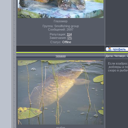
Глазомер
Группа: Smolfishing group
Сообщений:
2697
Репутация:
114
Замечания:
0%
Статус:
Offline
чекано
Дата: Четверг, 
Если взаброс 
,воблеры и п
скоро в рыба
рыбак