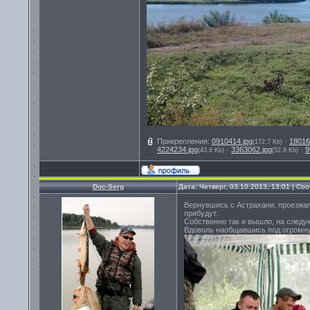
Прикрепления:
0910414.jpg
·
18016
(172.7 Kb)
4224234.jpg
·
3363062.jpg
·
9
(43.6 Kb)
(52.8 Kb)
Doc-Serg
Дата: Четверг, 03.10.2013, 13:01 | С
Вернувшись с Астрахани, проезжая
прибудут.
Собственно так и вышло, на следу
Вдоволь наобщавшись под огромну