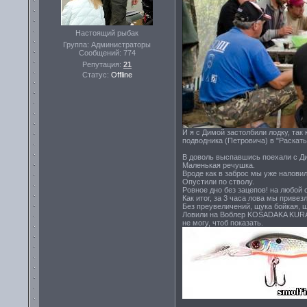
Настоящий рыбак
Группа: Администраторы
Сообщений:
774
Репутация:
21
Статус:
Offline
И я с Димой застолбили лодку, так
подводника (Петровича) в "Раскаты
В доволь выспавшись поехали с Д
Маленькая речушка.
Вроде как в заброс мы уже наловили
Опустили по стволу.
Ровное дно без зацепов! на любой с
Как итог, за 3 часа лова мы привез
Без преувеличений, щука бойкая, 
Ловили на Воблер KOSADAKA KURADO
не могу, чтоб показать.