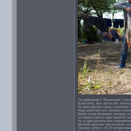
По сравнению с "Раскатами", в кот
В раскатах, был. фоток нет. лотосы
На реке картина такая, в раскатах 
Люди работают, все грязные и вонюч
Кроме везде бегающих хлопцев, ко
за черную просил один такой 22 ты
Ну а сами раскаты мне понравились
Крупной щуки мы там не взяли, за 
Прозрак супер! с 30-40 метров вид