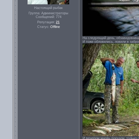
Настоящий рыбак
Группа: Администраторы
Сообщений:
774
Репутация:
21
Статус:
Offline
На следующий день, обзавидовавш
И тоже обловились, ловили в заброс
И вечером мновь поехали, только 