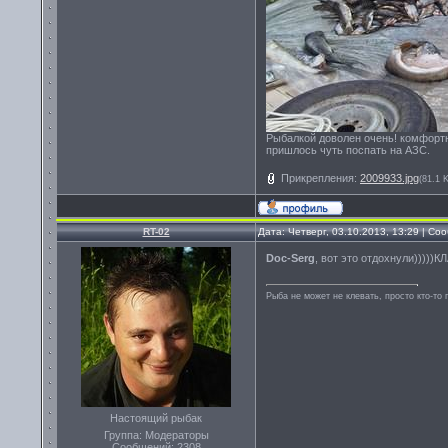
Рыбалкой доволен очень! комфортн
пришлось чуть поспать на АЗС.
Прикрепления:
2009933.jpg
(81.1 
RT-02
Дата: Четверг, 03.10.2013, 13:29 | С
Doc-Serg
, вот это отдохнули)))))КЛАССССС!!
Рыба не может не клевать, просто кто-то 
Настоящий рыбак
Группа: Модераторы
Сообщений:
2308