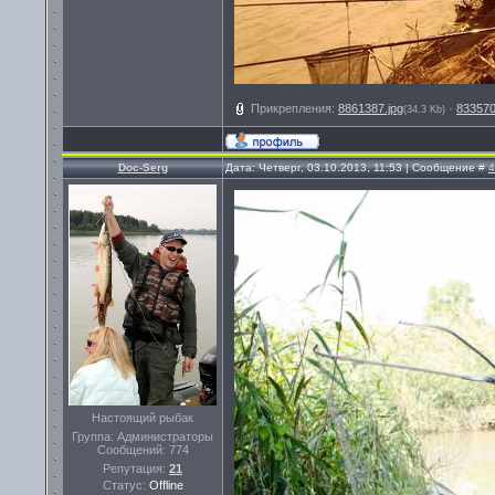
Прикрепления:
8861387.jpg
·
833570
(34.3 Kb)
Doc-Serg
Дата: Четверг, 03.10.2013, 11:53 | Сообщение #
4
Настоящий рыбак
Группа: Администраторы
Сообщений:
774
Репутация:
21
Статус:
Offline