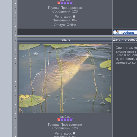
Группа: Проверенные
Сообщений:
128
Репутация:
0
Замечания:
0%
Статус:
Offline
чекано
Дата: Четверг, 
Спин , грамм
эхолот приве
ниже в основ
кг, но ловить
денешься ког
рыбак
Группа: Проверенные
Сообщений:
128
Репутация:
0