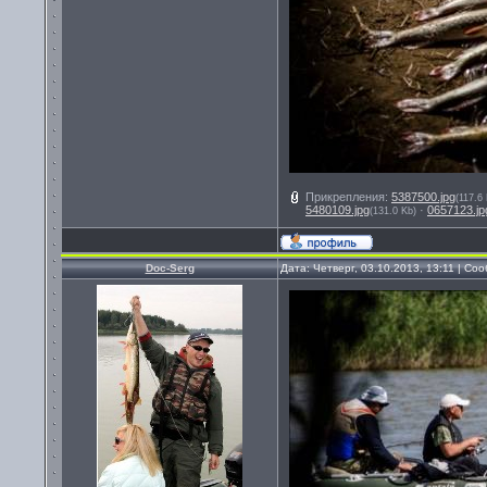
Прикрепления:
5387500.jpg
(117.6
5480109.jpg
·
0657123.jp
(131.0 Kb)
Doc-Serg
Дата: Четверг, 03.10.2013, 13:11 | С