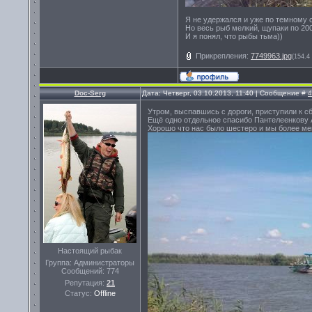
Я не удержался и уже по темному 
Но весь рыб мелкий, щупаки по 200
И я понял, что рыбы тьма))
Прикрепления:
7749963.jpg
(154.4
Doc-Serg
Дата: Четверг, 03.10.2013, 11:40 | Сообщение #
4
Утром, выспавшись с дороги, приступили к сб
Ещё одно отдельное спасибо Пантелеенкову А
Хорошо что нас было шестеро и мы более мен
Настоящий рыбак
Группа: Администраторы
Сообщений:
774
Репутация:
21
Статус:
Offline