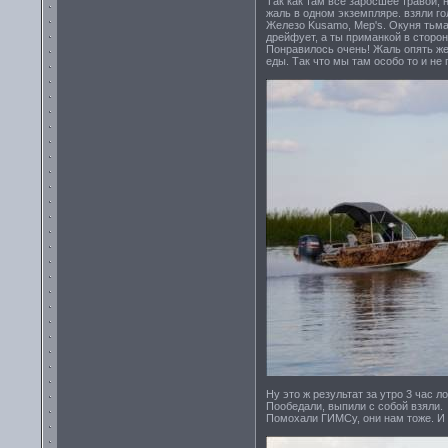
Так как там все заросшее травой,
жаль в одном экземпляре. взяли го
Железо Kusamo, Mep's. Окуня тьма,
дрейфует, а ты приманкой в сторон
Понравилось очень! Жаль опять же, 
еды. Так что мы там особо то и не 
Ну это ж результат за утро 3 час ло
Пообедали, выпили с собой взяли.
Помохали ГИМСу, они нам тоже. И с