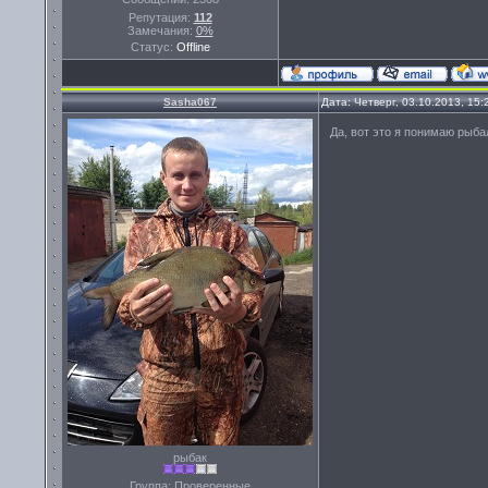
Репутация:
112
Замечания:
0%
Статус:
Offline
Sasha067
Дата: Четверг, 03.10.2013, 15
Да, вот это я понимаю рыба
рыбак
Группа: Проверенные