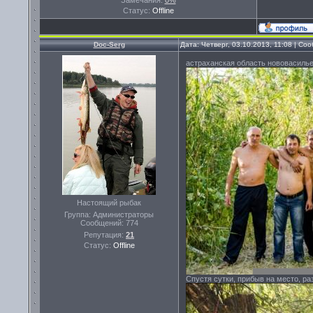
Замечания:
0%
Статус:
Offline
Doc-Serg
Дата: Четверг, 03.10.2013, 11:08 | С
астраханская область нововасилье
Настоящий рыбак
Группа: Администраторы
Сообщений:
774
Репутация:
21
Статус:
Offline
Спустя сутки, прибыв на место, раз