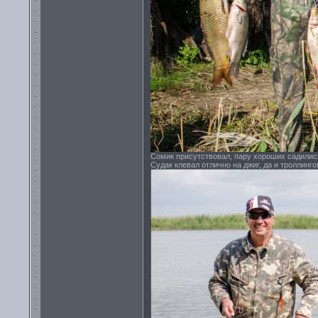
Сомик присутствовал, пару хороших садилис
Судак клевал отлично на джиг, да и троллинг