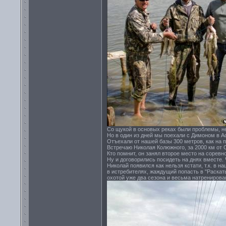
Со щукой в основых реках были проблемы, не 
Но в один из дней мы поехали с Димоном в А
Отъехали от нашей базы 300 метров, как на п
Встречаю Николая Колюжного, за 2000 км от 
Кто помнит, он занял второе место на соре
Ну и договорились посидеть на днях вместе.
Николай появился как нельзя кстати, т.к. в 
в истребителях, жаждущий попасть в "Раскат
охотой уже два сезона и весьма натренирован 