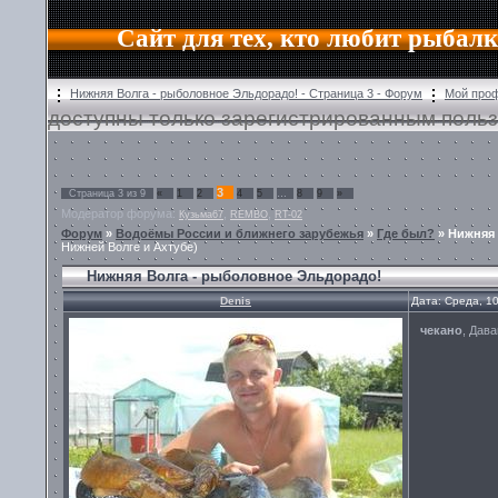
Сайт для тех, кто любит рыбалк
Нижняя Волга - рыболовное Эльдорадо! - Страница 3 - Форум
Мой про
доступны только зарегистрированным польз
3
Страница
3
из
9
«
1
2
4
5
…
8
9
»
Модератор форума:
,
,
Кузьма67
REMBO
RT-02
Форум
»
Водоёмы России и ближнего зарубежья
»
Где был?
»
Нижняя 
Нижней Волге и Ахтубе)
Нижняя Волга - рыболовное Эльдорадо!
Denis
Дата: Среда, 1
чекано
, Дава