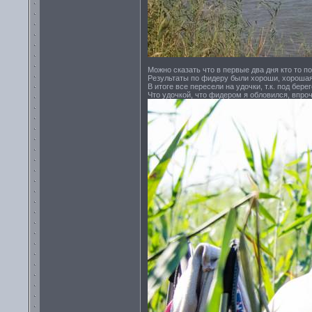
Можно сказать что в первые два дня кто то по
Результаты по фидеру были хороши, хорошая 
В итоге все пересели на удочки, т.к. под бер
Что удочкой, что фидером я обловился, впроч