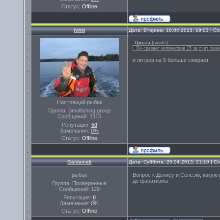
Статус:
Offline
IVAN
Дата: Вторник, 16.04.2013, 19:03 | 
Цитата
(
niva67
)
. Он срезает километров 15 за счет сво
и литров на 5 больше сжирает
Настоящий рыбак
Группа: Smolfishing group
Сообщений:
2315
Репутация:
50
Замечания:
0%
Статус:
Offline
Gaidamak
Дата: Суббота, 20.04.2013, 21:10 | 
рыбак
Вопрос к Денису и Сенсэю, какую 
до фанатизма
Группа: Проверенные
Сообщений:
129
Репутация:
0
Замечания:
0%
Статус:
Offline