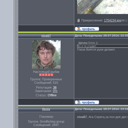
Прикрепления:
1754234.jpg
(69.1
niva67
Дата: Понедельник, 28.07.2014, 22:3
Цитата
Denis
(
)
Во я че учудил
Глаза боятся руки делают.
Настоящий рыбак
Группа: Проверенные
Сообщений:
515
Репутация:
36
Замечания:
0%
Статус:
Offline
Denis
Дата: Понедельник, 28.07.2014, 23:3
Глазомер
niva67
, Ага Серега,за пол дня дв
Группа: Smolfishing group
Сообщений:
2697