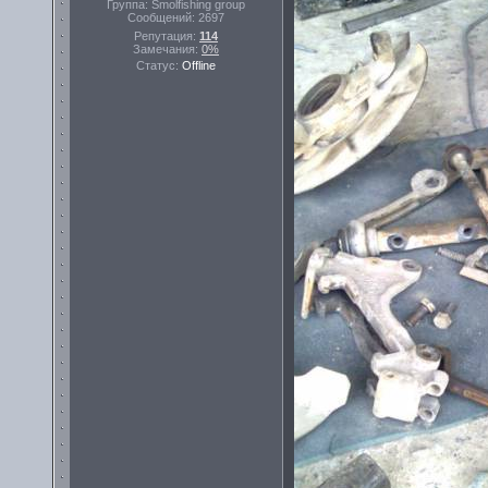
Группа: Smolfishing group
Сообщений:
2697
Репутация:
114
Замечания:
0%
Статус:
Offline