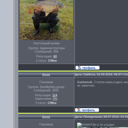
Настоящий рыбак
Группа: Администраторы
Сообщений:
358
Репутация:
60
Статус:
Offline
Denis
Дата: Суббота, 31.05.2014, 08:37 | 
Глазомер
Gaidamak
, Стояла кама,ездить мо
не замечаю.
Группа: Smolfishing group
Сообщений:
2697
Репутация:
114
Замечания:
0%
Статус:
Offline
Denis
Дата: Понедельник, 28.07.2014, 21:5
Глазомер
Во я че учудил