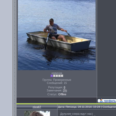
новичок
Группа: Проверенные
Сообщений:
15
Репутация:
0
Замечания:
0%
Статус:
Offline
niva67
Дата: Пятница, 28.11.2014, 10:28 | Сообщен
Дальние озера ждут нас)