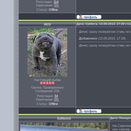
Репутация:
114
Замечания:
0%
Статус:
Offline
митя
Дата: Суббота, 13.09.2014, 17:29 | 
Денис сразу полиуретан ставь не
Добавлено
(13.09.2014, 17:29)
--------------------------------------------
Денис сразу полиуретан ставь не
Настоящий рыбак
Группа: Проверенные
Сообщений:
536
Репутация:
34
Замечания:
0%
Статус:
Offline
AuMummi
Дата: Понедел
На Серегины
них совсем 