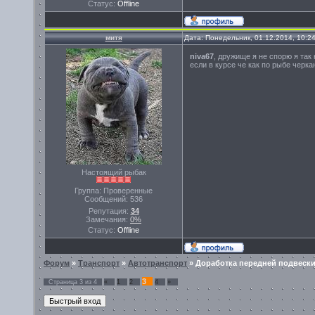
Статус:
Offline
митя
Дата: Понедельник, 01.12.2014, 10:2
niva67
, дружище я не спорю я так
если в курсе че как по рыбе черкан
Настоящий рыбак
Группа: Проверенные
Сообщений:
536
Репутация:
34
Замечания:
0%
Статус:
Offline
Форум
»
Транспорт
»
Автотранспорт
»
Доработка передней подвеск
3
Страница
3
из
4
«
1
2
4
»