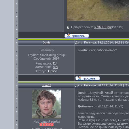
Прикрепления:
6096891.jpg
(133.3 Kb)
Denis
Дата: Пятница, 28.11.2014, 10:31 | 
Глазомер
niva67
, скок бабосиков???
Группа: Smolfishing group
Сообщений:
2697
Репутация:
114
Замечания:
0%
Статус:
Offline
niva67
Дата: Пятница, 28.11.2014, 11:23 | 
Denis
, 13 рублей. Китай естестве
возвраты есть. Самый край морды
лебеды 33 кг, хотя завлено больше
Добавлено
(28.11.2014, 11:23)
--------------------------------------------
Теперь задумался о переделки раз
донор есть.
Резина муды 29-е на лето, т.к. ле
Настоящий рыбак
Багажник экспедиционник за зиму 
Остальное по финансам буду смо