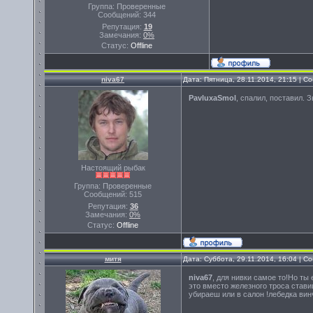
Группа: Проверенные
Сообщений:
344
Репутация:
19
Замечания:
0%
Статус:
Offline
niva67
Дата: Пятница, 28.11.2014, 21:15 | 
PavluxaSmol
, спалил, поставил. 
Настоящий рыбак
Группа: Проверенные
Сообщений:
515
Репутация:
36
Замечания:
0%
Статус:
Offline
митя
Дата: Суббота, 29.11.2014, 16:04 | 
niva67
, для нивки самое то!Но ты
это вместо железного троса стави
убираеш или в салон !лебедка вин