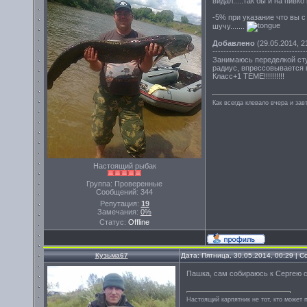
видал.....так бы и на пивко
-5% при указание что вы
шучу.......
Добавлено
(29.05.2014, 2
----------------------------------
Занимаюсь переделкой сту
радиус, впрессовывается 
Класс+1 ТЕМЕ!!!!!!!!!!
Как всегда клевало вчера и завт
Настоящий рыбак
Группа: Проверенные
Сообщений:
344
Репутация:
19
Замечания:
0%
Статус:
Offline
Кузьма67
Дата: Пятница, 30.05.2014, 00:29 |
Пашка, сам собираюсь к Сергею с
Настоящий карпятник не тот, кто может 