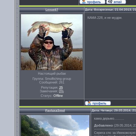
Lexus67
Дата: Воскресенье, 21.04.2013, 
КАМА 228, и не мудри.
Настоящий рыбак
Группа: Smolfishing group
Сообщений:
261
Репутация:
25
Замечания:
0%
Статус:
Offline
PavluxaSmol
Дата: Четверг, 29.05.2014, 2
кама дерьмо...........
Добавлено
(29.05.2014, 2
----------------------------------
Серега спс за Ивековскую д