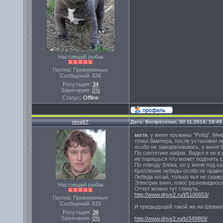
Настоящий рыбак
Группа: Проверенные
Сообщений:
536
Репутация:
34
Замечания:
0%
Статус:
Offline
niva67
Дата: Воскресенье, 30.11.2014, 19:4
митя
, у меня пружины "Рейд". Мн
точки бампера, после установки ле
особо не заморачиваюсь, у меня 
По синтетике нафик. Видел я ее в 
не паришься что может подгнить с
По поводу блока, он у меня под к
Крепление лебеды особо не нрави
Лебеда китай, только чья не скаж
Электрик винч, плюс разновидност
Настоящий рыбак
Отчет можно тут глянуть.
http://www.drive2.ru/l/5106653/
Группа: Проверенные
Сообщений:
515
И предыдущей такой же на Шевике,
Репутация:
36
Замечания:
0%
http://www.drive2.ru/b/349869/