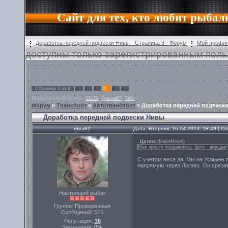
Сайт для тех, кто любит рыбал
Доработка передней подвески Нивы - Страница 3 - Форум
Мой профи
доступны только зарегистрированным поль
3
Страница
3
из
4
«
1
2
4
»
Модератор форума:
,
,
IDL79
Кузьма67
Felix
Форум
»
Транспорт
»
Автотранспорт
»
Доработка передней подвеск
Доработка передней подвески Нивы
niva67
Дата: Вторник, 16.04.2013, 18:49 | 
Цитата
(
MalerMinsk
)
Мне просто понравилось фото - внущает
С учетом веса да. Мы на Усмынь с
напрямую через Логово. Он срезае
Настоящий рыбак
Группа: Проверенные
Сообщений:
515
Репутация:
36
Замечания:
0%