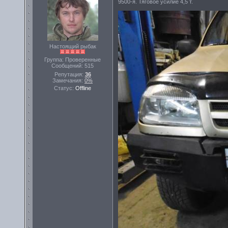
9500-я. Тяговое усилие 4,5 т.
Настоящий рыбак
Группа: Проверенные
Сообщений:
515
Репутация:
36
Замечания:
0%
Статус:
Offline