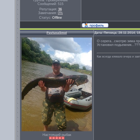
Группа: Проверенные
Сообщений:
515
Репутация:
36
Замечания:
0%
Статус:
Offline
PavluxaSmol
Дата: Пятница, 28.11.2014, 
О серега...смотрю зима при
Установил подьемник...???
Как всегда клевало вчера и завт
Настоящий рыбак