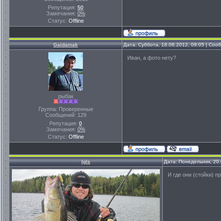
Репутация:
50
Замечания:
0%
Статус:
Offline
Gaidamak
Дата: Суббота, 18.08.2012, 09:05 | Со
Иван, а фото нету?
рыбак
Группа: Проверенные
Сообщений:
129
Репутация:
0
Замечания:
0%
Статус:
Offline
Igls
Дата: Понедельник, 20
И где они (стойки) 