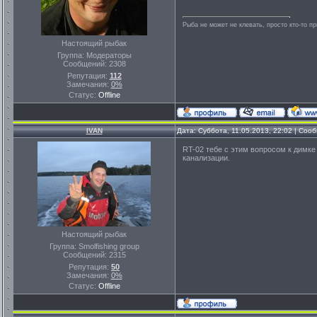
Рыба не может не клевать, просто кто-то п
Настоящий рыбак
Группа: Модераторы
Сообщений:
2308
Репутация:
112
Замечания:
0%
Статус:
Offline
IVAN
Дата: Суббота, 11.05.2013, 22:02 | Со
RT-02 тебе с этим вопросом к димке
канализации.
Настоящий рыбак
Группа: Smolfishing group
Сообщений:
2315
Репутация:
50
Замечания:
0%
Статус:
Offline