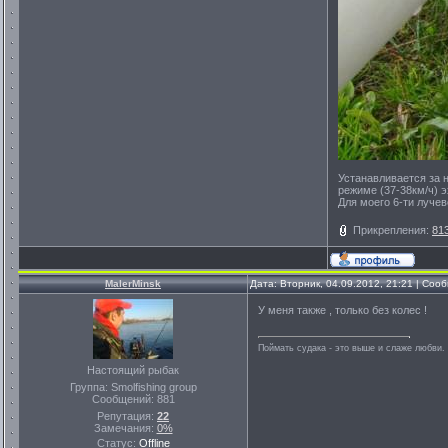
Устанавливается за 
режиме (37-38км/ч) 
Для моего 6-ти лучев
Прикрепления:
81
MalerMinsk
Дата: Вторник, 04.09.2012, 21:21 | Со
У меня также , только без колес !
Поймать судака - это выше и слаже любви. 
Настоящий рыбак
Группа: Smolfishing group
Сообщений:
881
Репутация:
22
Замечания:
0%
Статус:
Offline