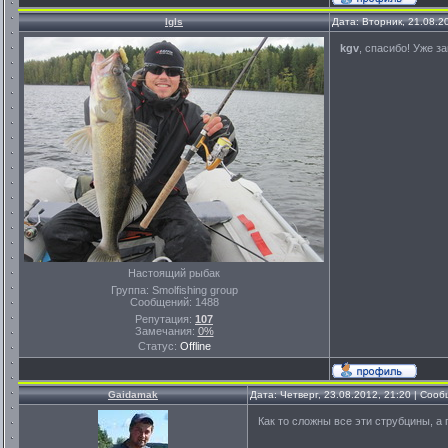
Igls
Дата: Вторник, 21.08.2
kgv
, спасибо! Уже за
Настоящий рыбак
Группа: Smolfishing group
Сообщений:
1488
Репутация:
107
Замечания:
0%
Статус:
Offline
Gaidamak
Дата: Четверг, 23.08.2012, 21:20 | Соо
Как то сложны все эти струбцины, а