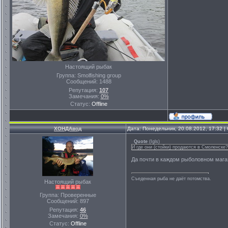
Настоящий рыбак
Группа: Smolfishing group
Сообщений:
1488
Репутация:
107
Замечания:
0%
Статус:
Offline
ХОНДАвод
Дата: Понедельник, 20.08.2012, 17:32 
Quote
(
Igls
)
И где они (стойки) продаются в Смоленске
Да почти в каждом рыболовном магаз
Съеденная рыба не даёт потомства.
Настоящий рыбак
Группа: Проверенные
Сообщений:
897
Репутация:
46
Замечания:
0%
Статус:
Offline