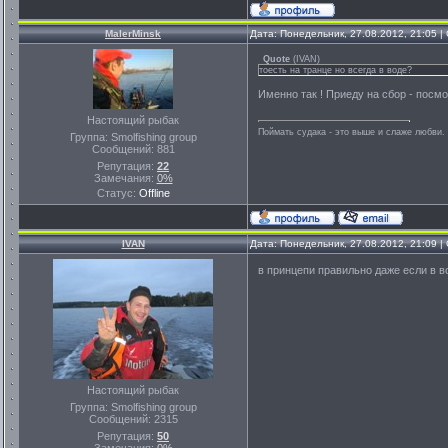
MalerMinsk
Дата: Понедельник, 27.08.2012, 21:05 
Quote
(
IVAN
)
тоесть на транце но всегда в воде?
Именно так ! Приеду на сбор - посм
Настоящий рыбак
Поймать судака - это выше и слаже любви. 
Группа: Smolfishing group
Сообщений:
881
Репутация:
22
Замечания:
0%
Статус:
Offline
IVAN
Дата: Понедельник, 27.08.2012, 21:09 
в принцепи правильно даже если в в
Настоящий рыбак
Группа: Smolfishing group
Сообщений:
2315
Репутация:
50