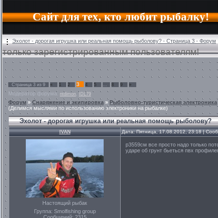
Сайт для тех, кто любит рыбалку!
Эхолот - дорогая игрушка или реальная помощь рыболову? - Страница 3 - Форум
только зарегистрированным пользователям!
3
Страница
3
из
9
«
1
2
4
5
…
8
9
»
Модератор форума:
,
ntdimon
IDL79
Форум
»
Снаряжение и экипировка
»
Рыболовно-туристическая электроника
(Делимся мыслями по использованию электроники на рыбалке)
Эхолот - дорогая игрушка или реальная помощь рыболову?
IVAN
Дата: Пятница, 17.08.2012, 23:18 | Со
р3559см все просто надо только пот
ударе об грунт бьеться пвх профиле
Настоящий рыбак
Группа: Smolfishing group
Сообщений:
2315