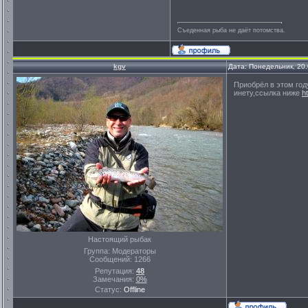
Съеденная рыба не даёт потомства.
kgv
Дата: Понедельник, 20
Приобрёл в этом год
инету,ссылка ниже
h
Настоящий рыбак
Группа: Модераторы
Сообщений:
1266
Репутация:
48
Замечания:
0%
Статус:
Offline