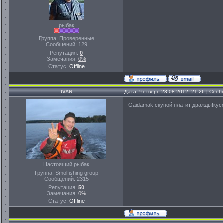
рыбак
Группа: Проверенные
Сообщений:
129
Репутация:
0
Замечания:
0%
Статус:
Offline
IVAN
Дата: Четверг, 23.08.2012, 21:26 | Соо
Gaidamak скупой платит дважды!кусо
Настоящий рыбак
Группа: Smolfishing group
Сообщений:
2315
Репутация:
50
Замечания:
0%
Статус:
Offline