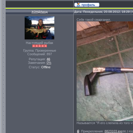
ХОНДАвод
Дата: Понедельник, 20.08.2012, 18:29 
Себе такой сварганил.
Настоящий рыбак
Группа: Проверенные
Сообщений:
897
Репутация:
46
Замечания:
0%
Статус:
Offline
Называется "Я его слепила из того чт
Прикрепления:
8823103.jpg
(86.3 Kb