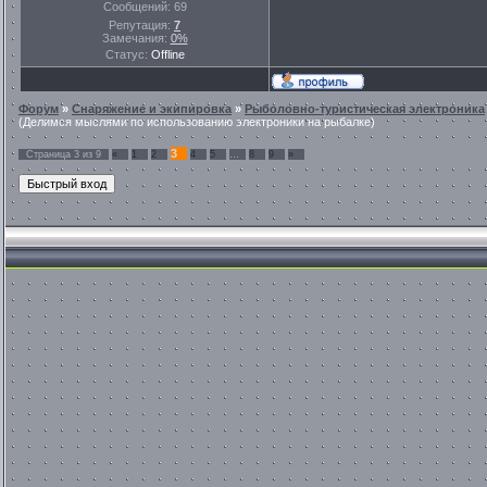
Сообщений:
69
Репутация:
7
Замечания:
0%
Статус:
Offline
Форум
»
Снаряжение и экипировка
»
Рыболовно-туристическая электроника
(Делимся мыслями по использованию электроники на рыбалке)
3
Страница
3
из
9
«
1
2
4
5
…
8
9
»