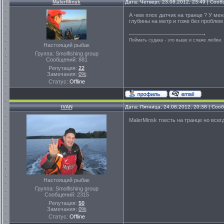
MalerMinsk
Дата: Четверг, 23.08.2012, 23:49 | Соо
А чем плох датчик на транце ? У мен
глубины на метр и тоже без проблем 
Поймать судака - это выше и слаже любви. 
Настоящий рыбак
Группа: Smolfishing group
Сообщений:
881
Репутация:
22
Замечания:
0%
Статус:
Offline
IVAN
Дата: Пятница, 24.08.2012, 20:38 | Со
MalerMinsk тоесть на транце но всег
Настоящий рыбак
Группа: Smolfishing group
Сообщений:
2315
Репутация:
50
Замечания:
0%
Статус:
Offline