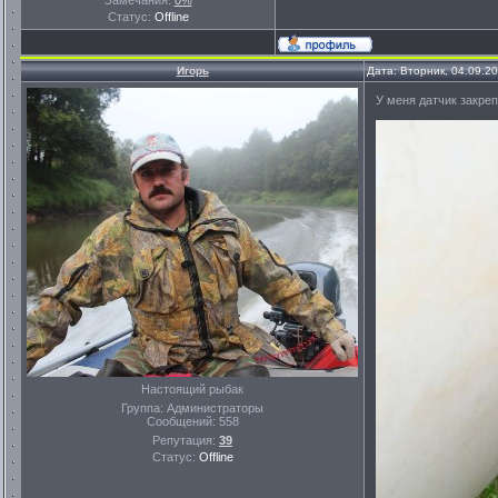
Замечания:
0%
Статус:
Offline
Игорь
Дата: Вторник, 04.09.2
У меня датчик закреп
Настоящий рыбак
Группа: Администраторы
Сообщений:
558
Репутация:
39
Статус:
Offline