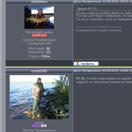
ХОНДАвод
Дата: Воскресенье, 12.05.2013, 19:01 
Цитата
(
RT-02
)
Таскать сзади на поплавке думаю не будет 
Рустам ,всё будет нормально, не за
Ты хоть попробуй, если не понравит
Съеденная рыба не даёт потомства.
Настоящий рыбак
Группа: Проверенные
Сообщений:
897
Репутация:
46
Замечания:
0%
Статус:
Offline
caiman330
Дата: Воскресенье, 12.05.2013, 19:40 
RT-02
, Я себе приклеивал на задни
лодки.В это крепление можно встав
рыбак
Группа: Проверенные