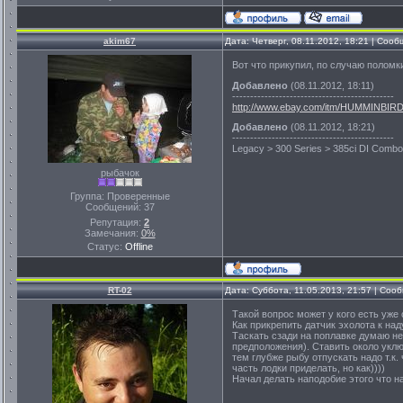
akim67
Дата: Четверг, 08.11.2012, 18:21 | Соо
Вот что прикупил, по случаю поломк
Добавлено
(08.11.2012, 18:11)
---------------------------------------------
http://www.ebay.com/itm/HUMMINBIR
Добавлено
(08.11.2012, 18:21)
---------------------------------------------
Legacy > 300 Series > 385ci DI Comb
рыбачок
Группа: Проверенные
Сообщений:
37
Репутация:
2
Замечания:
0%
Статус:
Offline
RT-02
Дата: Суббота, 11.05.2013, 21:57 | Со
Такой вопрос может у кого есть уже 
Как прикрепить датчик эхолота к на
Таскать сзади на поплавке думаю не 
предположения). Ставить около уключ
тем глубже рыбу отпускать надо т.к
часть лодки приделать, но как))))
Начал делать наподобие этого что на