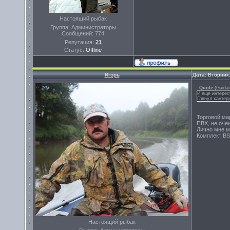
Настоящий рыбак
Группа: Администраторы
Сообщений:
774
Репутация:
21
Статус:
Offline
Игорь
Дата: Вторник
Quote
(
Gaida
И еще интерес
Глянул хантеры
Торговой ма
ПВХ, не оче
Лично мне мо
Комплект BS
Настоящий рыбак