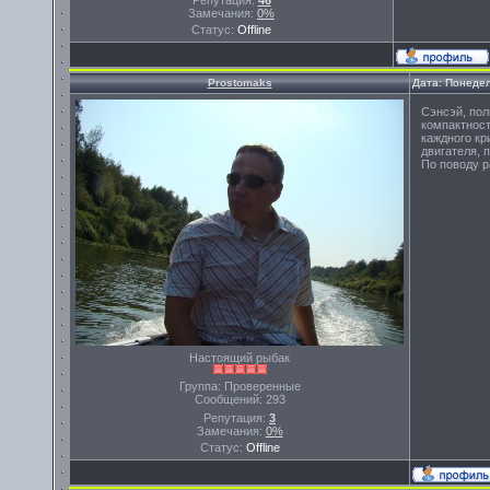
Репутация:
46
Замечания:
0%
Статус:
Offline
Prostomaks
Дата: Понедел
Сэнсэй, пол
компактность
каждного кр
двигателя, 
По поводу р
Настоящий рыбак
Группа: Проверенные
Сообщений:
293
Репутация:
3
Замечания:
0%
Статус:
Offline