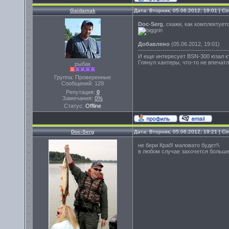
Gaidamak
Дата: Вторник, 05.06.2012, 19:01 | 
Doc-Serg
, скажи, как комплектуе
Добавлено
(05.06.2012, 19:01)
--------------------------------------------
И еще интересует BSN-300 юзал кт
Глянул хантеры, что-то не впечат
рыбак
Группа: Проверенные
Сообщений:
129
Репутация:
0
Замечания:
0%
Статус:
Offline
Doc-Serg
Дата: Вторник, 05.06.2012, 19:21 | 
не бери Краб! маловато будет!\
в любом случае захочется больше.