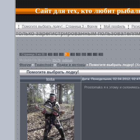
Сайт для тех, кто любит рыбал
Помогите выбрать лодку! - Страница 3 - Форум
Мой профиль
Реги
только зарегистрированным пользователям
3
Страница
3
из
31
«
1
2
4
5
…
30
31
»
Модератор форума:
,
IDL79
ntdimon
Форум
»
Транспорт
»
Лодки и моторы
»
Помогите выбрать лодку!
(Хо
Помогите выбрать лодку!
leyka
Дата: Понедельник, 02.04.2012, 02:4
Prostomaks я к этому и склоняюсь