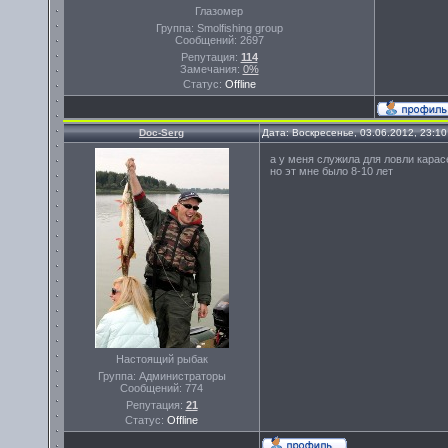
Глазомер
Группа: Smolfishing group
Сообщений:
2697
Репутация:
114
Замечания:
0%
Статус:
Offline
Doc-Serg
Дата: Воскресенье, 03.06.2012, 23:1
а у меня служила для ловли карас
но эт мне было 8-10 лет
Настоящий рыбак
Группа: Администраторы
Сообщений:
774
Репутация:
21
Статус:
Offline