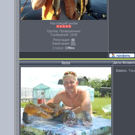
Настоящий рыбак
Группа: Проверенные
Сообщений:
1539
Репутация:
46
Замечания:
0%
Статус:
Offline
Denis
Дата: Воскрес
Dadon
, Так