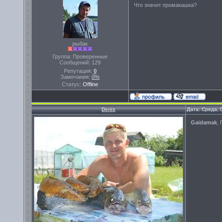
Что значит промакашка?
рыбак
Группа: Проверенные
Сообщений:
129
Репутация:
0
Замечания:
0%
Статус:
Offline
Denis
Дата: Среда, 
Gaidamak
,