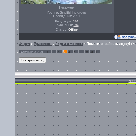
Глазомер
Группа: Smolfishing group
Сообщений:
2697
Репутация:
114
Замечания:
0%
Статус:
Offline
Форум
»
Транспорт
»
Лодки и моторы
»
Помогите выбрать лодку!
(Хо
3
Страница
3
из
31
«
1
2
4
5
…
30
31
»
Бесп