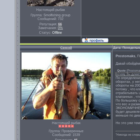
Настоящий рыбак
Группа: Smolfishing group
Сообщений:
732
Репутация:
66
Замечания:
0%
Статус:
Offline
Сэнсэй
Дата: Понедельни
Prostomaks
, П
Давай обойдёмс
Quote
(
Prostoma
почему Вы думает
По определени
оборотах, у не
обороты на 200
потому , что к
отрабатывать 
клапанных , чт
По большому сч
что вес и разм
ЭКОНОМИЧНЕЕ Д
будет дешевле 
меньше по диа
.
Настоящий рыбак
Но это уже тем
Группа: Проверенные
Сообщений:
1539
"Никогда не спорь