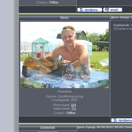
Статус:
Offline
Denis
Дата: Среда, 
Gaidamak
,
25тыков и не п
Глазомер
Группа: Smolfishing group
Сообщений:
2697
Репутация:
114
Замечания:
0%
Статус:
Offline
Gaidamak
Дата: Среда, 06.06.2012, 00:29 | Со