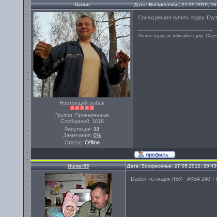
Dadon
Дата: Воскресенье, 27.05.2012, 1
Сосед решил купить лодку. Гру
Ловите щуку, не убивайте щуку. Сlae
Настоящий рыбак
Группа: Проверенные
Сообщений:
1618
Репутация:
22
Замечания:
0%
Статус:
Offline
Hunter55
Дата: Воскресенье, 27.05.2012, 20:4
Dadon, из лодок ПВХ - АКВА 240. П