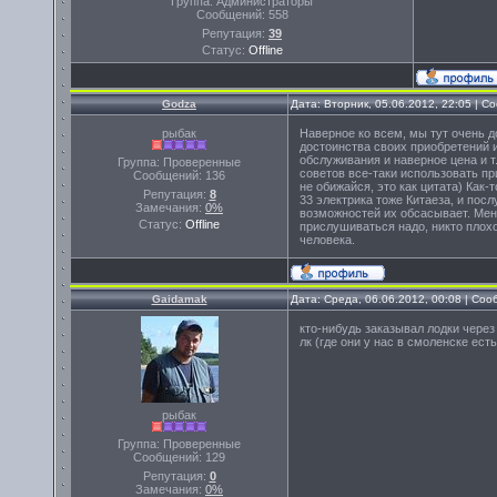
Группа: Администраторы
Сообщений:
558
Репутация:
39
Статус:
Offline
Godza
Дата: Вторник, 05.06.2012, 22:05 | 
рыбак
Наверное ко всем, мы тут очень дол
достоинства своих приобретений и
обслуживания и наверное цена и т
Группа: Проверенные
советов все-таки использовать пр
Сообщений:
136
не обижайся, это как цитата) Как
Репутация:
8
33 электрика тоже Китаеза, и посл
Замечания:
0%
возможностей их обсасывает. Мен
Статус:
Offline
прислушиваться надо, никто пл
человека.
Gaidamak
Дата: Среда, 06.06.2012, 00:08 | Со
кто-нибудь заказывал лодки через
лк (где они у нас в смоленске ес
рыбак
Группа: Проверенные
Сообщений:
129
Репутация:
0
Замечания:
0%