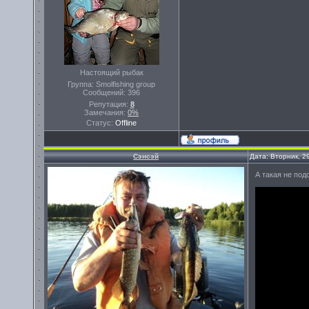
Настоящий рыбак
Группа: Smolfishing group
Сообщений:
396
Репутация:
8
Замечания:
0%
Статус:
Offline
Сэнсэй
Дата: Вторник, 2
А такая не под