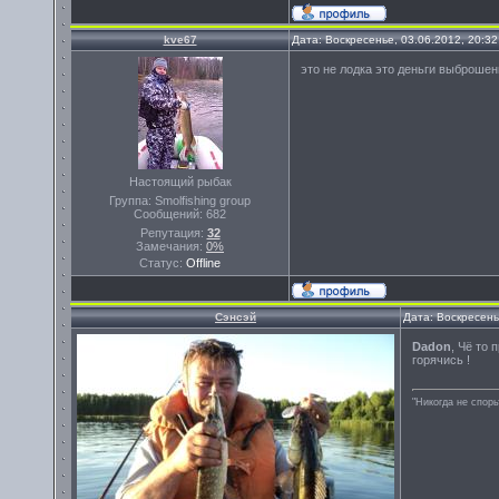
kve67
Дата: Воскресенье, 03.06.2012, 20:3
это не лодка это деньги выброше
Настоящий рыбак
Группа: Smolfishing group
Сообщений:
682
Репутация:
32
Замечания:
0%
Статус:
Offline
Сэнсэй
Дата: Воскресень
Dadon
, Чё то 
горячись !
"Никогда не спорь