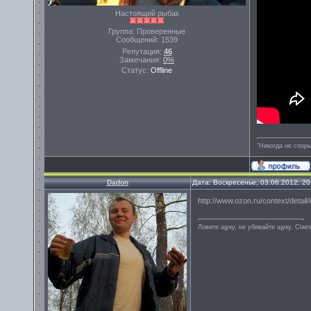
Настоящий рыбак
Группа: Проверенные
Сообщений:
1539
Репутация:
46
Замечания:
0%
Статус:
Offline
"Никогда не спорь
Dadon
Дата: Воскресенье, 03.06.2012, 2
http://www.ozon.ru/context/detail
Ловите щуку, не убивайте щуку. Сlae