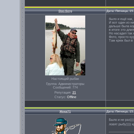
Doc-Serg
Дата: Пятница, 15
было и ещё как,
И вот один из н
дальше была кор
в итоге это дли
Но насадил так 
Фото, просто кур
Там крюк был в 
Настоящий рыбак
Группа: Администраторы
Сообщений:
774
Репутация:
21
Статус:
Offline
Жека71
Дата: Пятница, 15
Было и не раз))
ловят рыбу)))) 