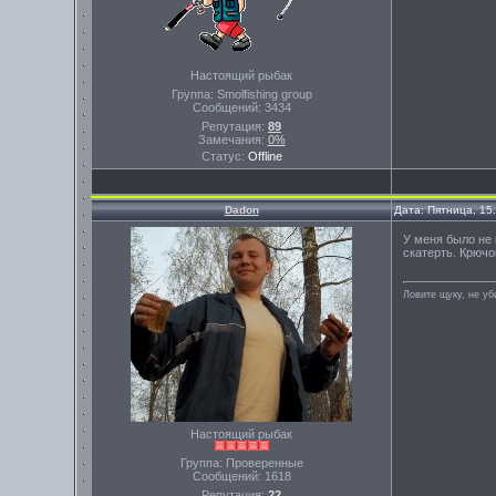
Настоящий рыбак
Группа: Smolfishing group
Сообщений:
3434
Репутация:
89
Замечания:
0%
Статус:
Offline
Dadon
Дата: Пятница, 15
У меня было не 
скатерть. Крючо
Ловите щуку, не уб
Настоящий рыбак
Группа: Проверенные
Сообщений:
1618
Репутация:
22