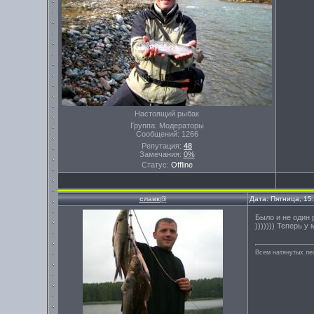
Настоящий рыбак
Группа: Модераторы
Сообщений:
1266
Репутация:
48
Замечания:
0%
Статус:
Offline
славк@
Дата: Пятница, 15
Было и не один 
))))))) Теперь у
Всем натянутых лес