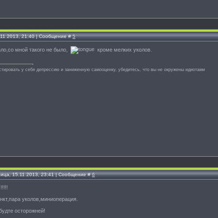
.11.2013, 21:40 | Сообщение #
5
зло,со мной такого не было,
кроме мелких уколов.
стировать у себя депрессию и заниженную самооценку, убедитесь, что вы не окружены идиотами
ница, 15.11.2013, 23:41 | Сообщение #
6
!!!!
нкт,пара уколов,миниоперация.
будте осторожней!