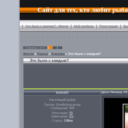
Сайт для тех, кто любит рыб
Это было с каждым? - Форум
Мой профиль
Регистрация
Вы
1
Страница
1
из
2
2
»
Форум
»
Разное
»
Курилка
»
Это было с каждым?
Это было с каждым?
kostya67
Дата: Пятница, 15
Настоящий рыбак
Группа: Smolfishing group
Сообщений:
568
Репутация:
73
Замечания:
0%
Статус:
Offline