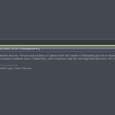
.11.2013, 21:37 | Сообщение #
4
менее весело. Ночью просыпаюсь от дикого воя. Кот каким то Макаром достал из ящик
к вышел в районе носа. Слава богу, смог отцепить сам без последствий для кота. Но э
ивайте щуку. Сlaes Сlaesson