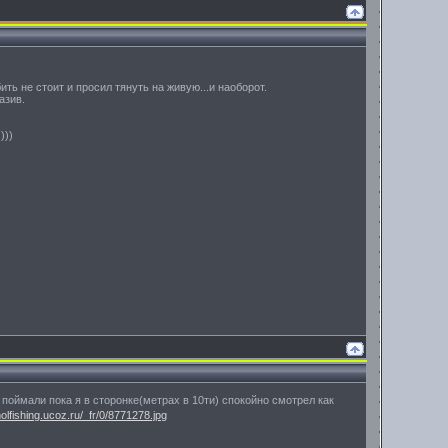
ть не стоит и просил тянуть на живую...и наоборот.
азив.
)))
поймали пока я в сторонке(метрах в 10ти) спокойно смотрел как
molfishing.ucoz.ru/_fr/0/8771278.jpg