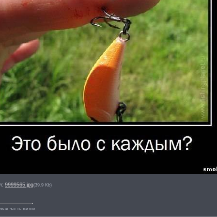
я:
9999565.jpg
(39.9 Kb)
мая часть жизни