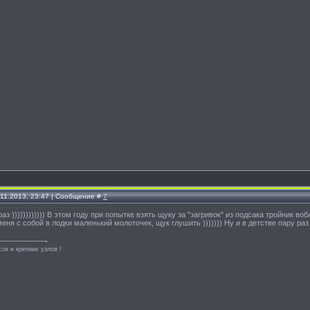
.11.2013, 23:47 | Сообщение #
7
раз )))))))))))) В этом году при попытке взять щуку за "загривок" из подсака тройник в
 меня с собой в лодки маленький молоточек, щук глушить ))))))) Ну и в детстве пару раз в
ок и крепких узлов !