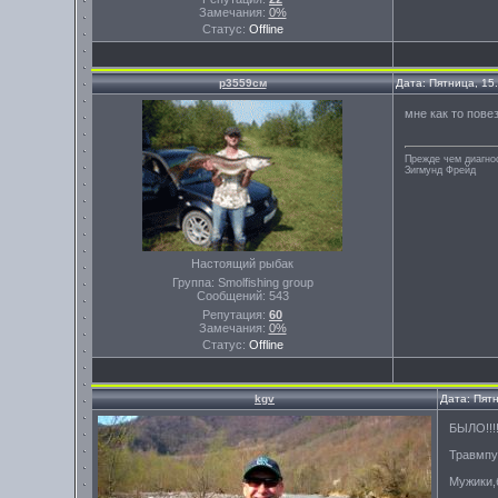
Замечания:
0%
Статус:
Offline
р3559см
Дата: Пятница, 15
мне как то пове
Прежде чем диагно
Зигмунд Фрейд
Настоящий рыбак
Группа: Smolfishing group
Сообщений:
543
Репутация:
60
Замечания:
0%
Статус:
Offline
kgv
Дата: Пят
БЫЛО!!!!!
Травмпу
Мужики,