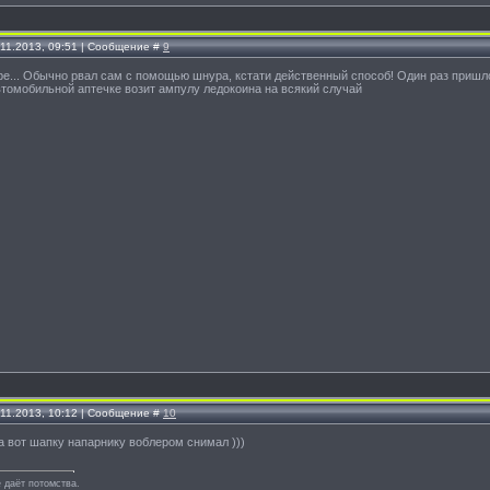
.11.2013, 09:51 | Сообщение #
9
е... Обычно рвал сам с помощью шнура, кстати действенный способ! Один раз пришло
автомобильной аптечке возит ампулу ледокоина на всякий случай
.11.2013, 10:12 | Сообщение #
10
а вот шапку напарнику воблером снимал )))
 даёт потомства.