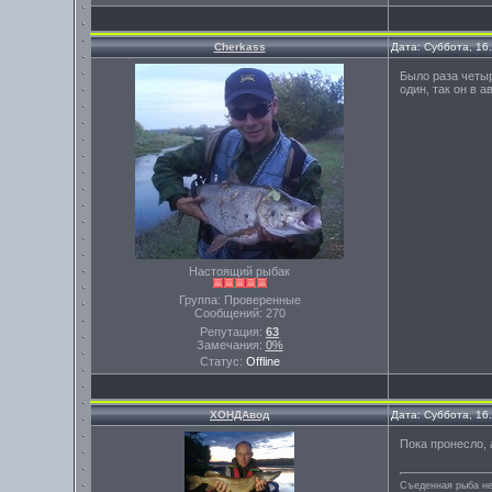
Cherkass
Дата: Суббота, 16
Было раза четыр
один, так он в 
Настоящий рыбак
Группа: Проверенные
Сообщений:
270
Репутация:
63
Замечания:
0%
Статус:
Offline
ХОНДАвод
Дата: Суббота, 16
Пока пронесло, 
Съеденная рыба не