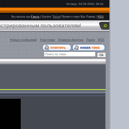
Четверг, 03.09.2020, 06:41
Вы вошли как
Гость
|
Группа
"
Гости
"
Приветствую Вас
Гость
|
RSS
гистрированным пользователям!
[
Новые сообщения
·
Участники
·
Правила форума
·
Поиск
·
RSS
]