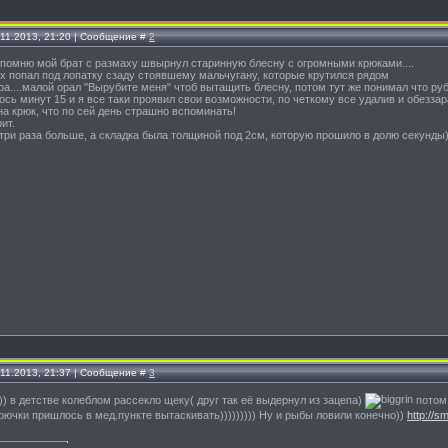
.11.2013, 21:20 | Сообщение #
2
 помню мой брат с размаху швырнул старинную блесну с огромными крюками....
их попал под лопатку сзаду стоявшему мальчугану, которые крутился рядом
а....малой орал "Вырубите меня" чтоб вытащить блесну, потом тут же понимал что руби
лось минут 15 и я все таки проявил свои возможности, по четкому все удалив и обеззар
на крюк, что по сей день страшно вспоминать!
ит.
три раза больше, а складка была толщиной под 2см, которую прошило в долю секунды)
.11.2013, 21:37 | Сообщение #
3
))) в детстве колеблом рассекло щеку( друг так её выдернул из зацепа)
потом 
крючки пришлось в мед.пункте вытаскивать))))))))) Ну и рыбы ловили конечно))
http://s