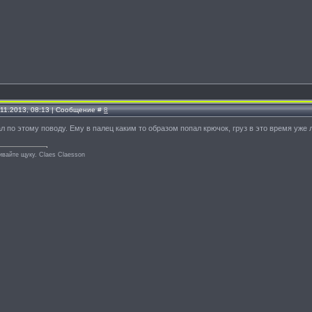
.11.2013, 08:13 | Сообщение #
8
л по этому поводу. Ему в палец каким то образом попал крючок, груз в это время уже л
ивайте щуку. Сlaes Сlaesson