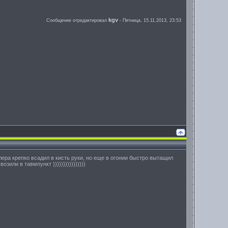
kgv
Сообщение отредактировал
-
Пятница, 15.11.2013, 23:53
облера крепко всадил в кисть руки, но еще в огонии быстро вытащил
озили в тавмпункт ))))))))))))))))