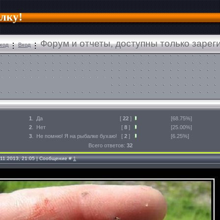
алку!
Форум и отчеты, доступны только заре
ход
Вход
1
.
Да
[
22
]
[68.75%]
2
.
Нет
[
8
]
[25.00%]
3
.
Не помню! Я на рыбалке бухаю!
[
2
]
[6.25%]
Всего ответов:
32
.11.2013, 21:05 | Сообщение #
1