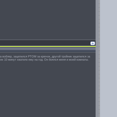
а воблер, зацепился РТОМ за крючок, другой тройник зацепился за
тих 10 минут хватило ему на год. Он боялся меня и моей комнаты.