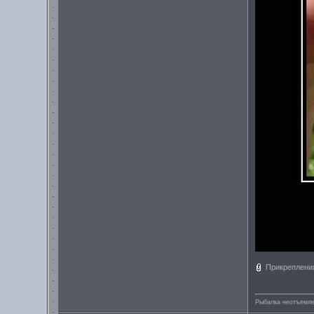
Прикреплени
Рыбалка неотъемле