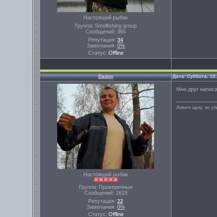
Настоящий рыбак
Группа: Smolfishing group
Сообщений:
365
Репутация:
34
Замечания:
0%
Статус:
Offline
Dadon
Дата: Суббота, 16
Мне друг написа
Ловите щуку, не уб
Настоящий рыбак
Группа: Проверенные
Сообщений:
1618
Репутация:
22
Замечания:
0%
Статус:
Offline