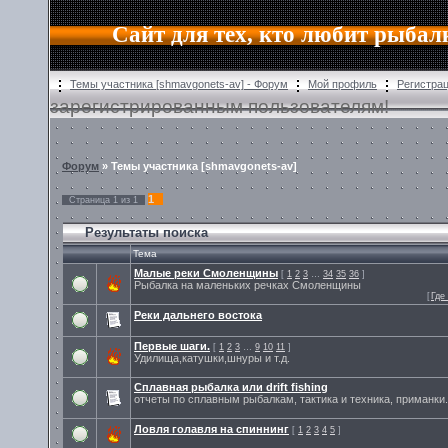
Сайт для тех, кто любит рыбал
Темы участника [shmavgonets-av] - Форум
Мой профиль
Регистра
зарегистрированным пользователям!
Форум
» Темы участника [shmavgonets-av]
1
Страница
1
из
1
Результаты поиска
Тема
Малые реки Смоленщины
[
1
2
3
…
34
35
36
]
Рыбалка на маленьких речках Смоленщины
[
Где
Реки дальнего востока
Первые шаги.
[
1
2
3
…
9
10
11
]
Удилища,катушки,шнуры и т.д.
Сплавная рыбалка или drift fishing
отчеты по сплавным рыбалкам, тактика и техника, приманки.
Ловля голавля на спиннинг
[
1
2
3
4
5
]