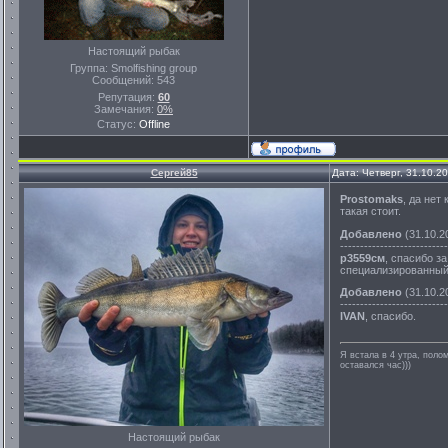
Настоящий рыбак
Группа: Smolfishing group
Сообщений:
543
Репутация:
60
Замечания:
0%
Статус:
Offline
Сергей85
Дата: Четверг, 31.10.2
Prostomaks
, да нет
такая стоит.
Добавлено
(31.10.2
---------------------------
р3559см
, спасибо з
специализированный,
Добавлено
(31.10.2
---------------------------
IVAN
, спасибо.
Я встала в 4 утра, полом
оставался час)))
Настоящий рыбак