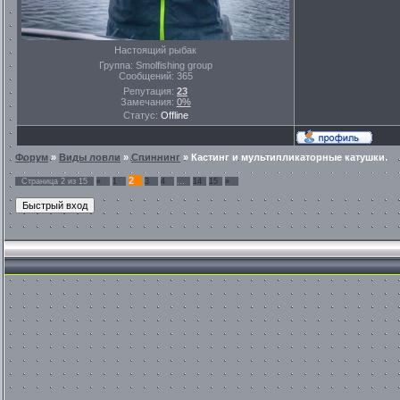
Настоящий рыбак
Группа: Smolfishing group
Сообщений:
365
Репутация:
23
Замечания:
0%
Статус:
Offline
Форум
»
Виды ловли
»
Спиннинг
»
Кастинг и мультипликаторные катушки.
2
Страница
2
из
15
«
1
3
4
…
14
15
»