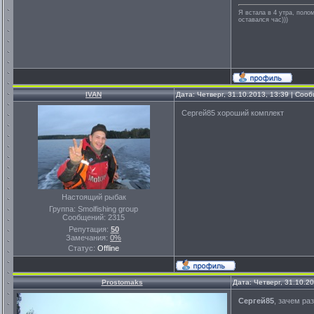
Я встала в 4 утра, полом
оставался час)))
IVAN
Дата: Четверг, 31.10.2013, 13:39 | Со
Сергей85 хороший комплект
Настоящий рыбак
Группа: Smolfishing group
Сообщений:
2315
Репутация:
50
Замечания:
0%
Статус:
Offline
Prostomaks
Дата: Четверг, 31.10.2
Сергей85
, зачем ра