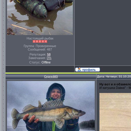
Настоящий рыбак
Группа: Проверенные
Сообщений:
487
Репутация:
58
Замечания:
0%
Статус:
Offline
Сергей85
Дата: Четверг, 31.10.2
Ну вот и я обзаве
И катушка Daiwa" - 