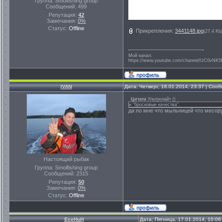
Группа: Smolfishing group
Сообщений:
499
Репутация:
42
Замечания:
0%
Статус:
Offline
Прикрепления:
3441148.jpg
(27.4 Kb
Мой канал:
https://www.youtube.com/channel/UC0vNK
IVAN
Дата: Четверг, 16.01.2014, 23:37 | Со
Цитата
Ультролайт
(
)
и "бросковые качества".
да по мне что мыльницей что месор
Настоящий рыбак
Группа: Smolfishing group
Сообщений:
2315
Репутация:
50
Замечания:
0%
Статус:
Offline
EceHuH
Дата: Пятница, 17.01.2014, 10:0