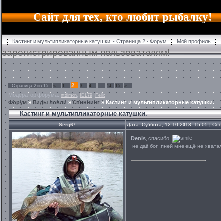
Сайт для тех, кто любит рыбалку!
Кастинг и мультипликаторные катушки. - Страница 2 - Форум
Мой профиль
зарегистрированным пользователям!
2
Страница
2
из
15
«
1
3
4
…
14
15
»
Модератор форума:
,
,
ntdimon
IDL79
Felix
Форум
»
Виды ловли
»
Спиннинг
»
Кастинг и мультипликаторные катушки.
Кастинг и мультипликаторные катушки.
Serg67
Дата: Суббота, 12.10.2013, 15:05 | С
Denis
, спасибо!
не дай бог ,пней мне ещё не хватал