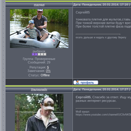
mangut
Дата: Понедельник, 20.01.2014, 17:16 
Сергей85
тонковата плетня для мультов,ставь
При тонкой верхние витки будут вре
При более толстой плетне фаза паде
ехать дальше и кидать к другому берегу
рыбачок
Группа: Проверенные
Сообщений:
29
Репутация:
5
Замечания:
0%
Статус:
Offline
Ультролайт
Дата: Понедельник, 20.01.2014, 17:27 
Сергей85
, Спасибо за ответ. Ищу 
разных интернет ресурсах.
Мой канал:
https://www.youtube.com/channel/UC0vNK