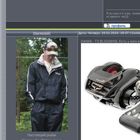
Я встала в 4 утра, полом
оставался час)))
Ультролайт
Дата: Четверг, 16.01.2014, 18:37 | Со
DAIWA - T3 BLS100HSL Есть у кого в
Настоящий рыбак