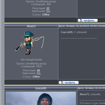
Группа: Smolfishing group
Сообщений:
365
Репутация:
23
Замечания:
0%
Статус:
Offline
Жека71
Дата: Четверг, 31.10.2013, 20:43 | Со
Сергей85
, С обновой.
Настоящий рыбак
Группа: Smolfishing group
Сообщений:
3434
Репутация:
89
Замечания:
0%
Статус:
Offline
Сергей85
Дата: Четверг, 31.10.2
Жека71
, спасибо.
Я встала в 4 утра, полом