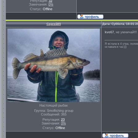
Репутация:
32
Замечания:
0%
Статус:
Offline
Сергей85
Дата: Суббота, 18.01.2
kve67
, не умничай!!!
Я встала в 4 утра, полом
оставался час)))
Настоящий рыбак
Группа: Smolfishing group
Сообщений:
365
Репутация:
23
Замечания:
0%
Статус:
Offline