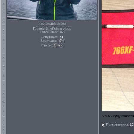
Настоящий рыбак
Группа: Smolfishing group
Сообщений:
365
Репутация:
23
Замечания:
0%
Статус:
Offline
В выхи буду обновля
Прикрепления:
25