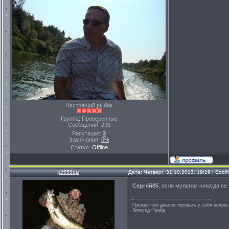
Настоящий рыбак
Группа: Проверенные
Сообщений:
293
Репутация:
3
Замечания:
0%
Статус:
Offline
р3559см
Дата: Четверг, 31.10.2013, 19:19 | Со
Сергей85
, если мультом никогда не
Прежде чем диагностировать у себя депрес
Зигмунд Фрейд