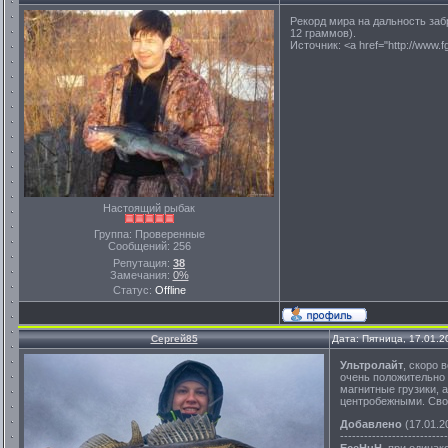
Рекорд мира на дальность заб
12 граммов).
Источник: <a href="http://www.
Настоящий рыбак
Группа: Проверенные
Сообщений:
256
Репутация:
38
Замечания:
0%
Статус:
Offline
Сергей85
Дата: Пятница, 17.01.2
Ультролайт
, скоро 
очень положительно 
магнитные грузики, 
центробежными. Сво
Добавлено
(17.01.2
---------------------------
EceHuH
, при одинак