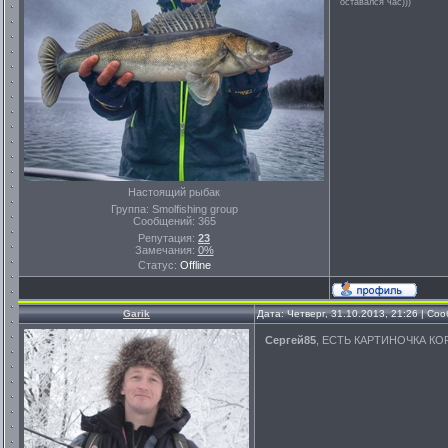
оставался час)))
Настоящий рыбак
Группа: Smolfishing group
Сообщений:
365
Репутация:
23
Замечания:
0%
Статус:
Offline
Garik
Дата: Четверг, 31.10.2013, 21:26 | С
Сергей85
, ЕСТЬ КАРТИНОЧКА К