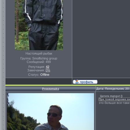
Настоящий рыбак
Группа: Smolfishing group
Сообщений:
499
Репутация:
42
Замечания:
0%
Статус:
Offline
Prostomaks
Дата: Понедельник, 20
Цитата
mangut
(
)
При тонкой верхние ви
это больше все-таки