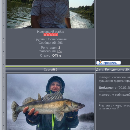
Настоящий рыбак
Группа: Проверенные
Сообщений:
293
Репутация:
3
Замечания:
0%
Статус:
Offline
Сергей85
Дата: Понедельник, 20
mangut
, согласен, 
думаю по дороже при
Добавлено
(20.01.2
---------------------------
mangut
, у тебя как
Я встала в 4 утра, полом
оставался час)))