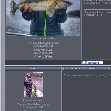
еще дальше. То же с
Я встала в 4 утра, полом
оставался час)))
Настоящий рыбак
Группа: Smolfishing group
Сообщений:
365
Репутация:
23
Замечания:
0%
Статус:
Offline
kve67
Дата: Пятница, 17.01.2014, 19:47 | Со
Это мож у кого то и летит ,но не у
Настоящий рыбак
Группа: Smolfishing group
Сообщений:
682