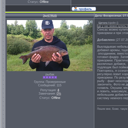
Статус:
Offline
Эд-67RUS
Дата: Воскресенье, 27.
Цитата
kipolin
(
)
где у нас можно купить
Сенсас можно купить
прикормки и при этом
Добавлено
(27.07.2
---------------------------
Выкладываю небольшо
добавил аромы, тщат
опозданием, вместо 
готовил фидер. Зате
прикормки. Практиче
различных добавок, 
подлещик был пойман
Повторюсь, я сознат
регулярно ловит хоро
рыбак
прикормки. По резул
рыбу - факт неоспор
Группа: Проверенные
закончить. Фото не д
Сообщений:
115
голавль. Окушки, ме
Репутация:
4
и ловить, максимум,
Замечания:
0%
небольшим добавлени
Статус:
Offline
систему немного пер
Пошли мне, Боже, такую 