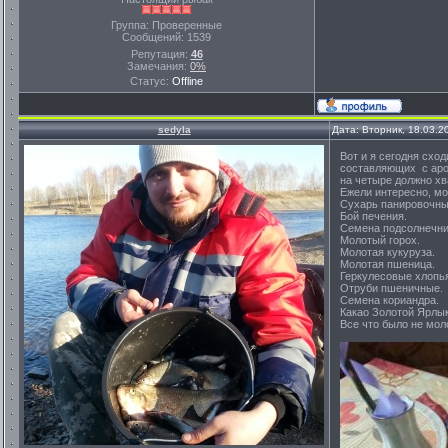
Группа: Проверенные
Сообщений:
1539
Репутация:
46
Замечания:
0%
Статус:
Offline
sedyla
Дата: Вторник, 18.03.2
Вот и я сегодня схо
составляющих с аро
на четыре должно хв
Ежели интересно, мо
Сухарь панировочны
Бой печения.
Семена подсолнечни
Молотый горох.
Молотая кукуруза.
Молотая пшеница.
Геркулесовые хлопь
Отруби пшеничные.
Семена кориандра.
Какао Золотой Ярлык
Все что было не мол