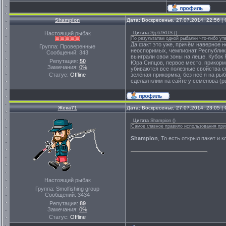
Shampion
Дата: Воскресенье, 27.07.2014, 22:56 
Настоящий рыбак
Цитата
Эд-67RUS
(
)
По результатам одной рыбалки что-либо ут
Да факт это уже, причём наверное 
Группа: Проверенные
неоспоримых, чемпионат Республики 
Сообщений:
343
выиграли свои зоны на леще. Кубок Р
Репутация:
50
Юра Сипцов, первое место, прикорм
Замечания:
0%
убиваются все полезные свойства с
Статус:
Offline
зелёная прикормка, без неё я на ры
сделал клим на сайте у семёнова (р
Жека71
Дата: Воскресенье, 27.07.2014, 23:05 
Цитата
Shampion
(
)
Самое главное правило использования при
Shampion
, То есть открыл пакет и к
Настоящий рыбак
Группа: Smolfishing group
Сообщений:
3434
Репутация:
89
Замечания:
0%
Статус:
Offline