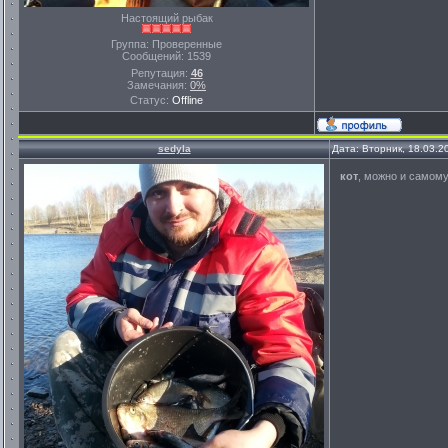
Настоящий рыбак
Группа: Проверенные
Сообщений:
1539
Репутация:
46
Замечания:
0%
Статус:
Offline
sedyla
Дата: Вторник, 18.03.2
кот
, можно и самому