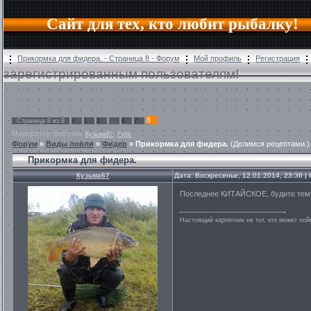
Сайт для тех, кто любит рыбалку!
Прикормка для фидера. - Страница 8 - Форум
Мой профиль
Регистрация
зарегистрированным пользователям!
8
Страница
8
из
8
«
1
2
…
6
7
Модератор форума:
,
Кузьма67
Felix
Форум
»
Виды ловли
»
Фидер
»
Прикормка для фидера.
(Делимся рецептами.)
Прикормка для фидера.
Кузьма67
Дата: Воскресенье, 12.01.2014, 23:36 
Последнее КИТАЙСКОЕ, будите тему
Настоящий карпятник не тот, кто может пой