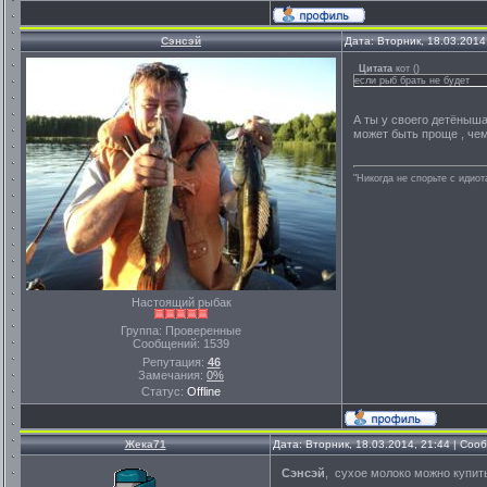
Сэнсэй
Дата: Вторник, 18.03.2014
Цитата
кот
(
)
если рыб брать не будет
А ты у своего детёныша
может быть проще , чем
"Никогда не спорьте с идио
Настоящий рыбак
Группа: Проверенные
Сообщений:
1539
Репутация:
46
Замечания:
0%
Статус:
Offline
Жека71
Дата: Вторник, 18.03.2014, 21:44 | Со
Сэнсэй
, сухое молоко можно купить 