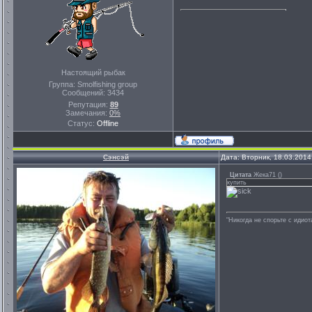
Настоящий рыбак
Группа: Smolfishing group
Сообщений:
3434
Репутация:
89
Замечания:
0%
Статус:
Offline
Сэнсэй
Дата: Вторник, 18.03.2014
Цитата
Жека71
(
)
купить
"Никогда не спорьте с идио