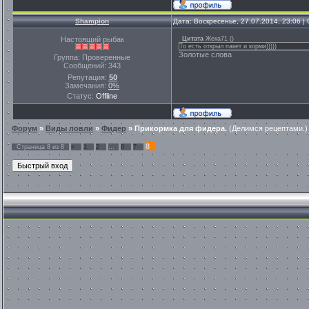
Shampion
Дата: Воскресенье, 27.07.2014, 23:06 
Настоящий рыбак
Цитата
Жека71
(
)
То есть открыл пакет и корми)))))
Золотые слова
Группа: Проверенные
Сообщений:
343
Репутация:
50
Замечания:
0%
Статус:
Offline
Форум
»
Виды ловли
»
Фидер
»
Прикормка для фидера.
(Делимся рецептами.)
8
Страница
8
из
8
«
1
2
…
6
7