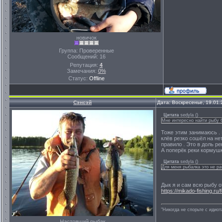
новичок
Группа: Проверенные
Сообщений:
16
Репутация:
4
Замечания:
0%
Статус:
Offline
Сэнсэй
Дата: Воскресенье, 19.01
Цитата
sedyla
(
)
Мне интересно найти рыбу б
Тоже этим занимаюсь . К
клёв резко сошёл на нет
правило . Это в доль рек
А поперёк реки кормушк
Цитата
sedyla
(
)
Для меня рыбалка это не р
Дык я и сам всю рыбу о
https://mikado-fishing.r
"Никогда не спорьте с идио
Настоящий рыбак