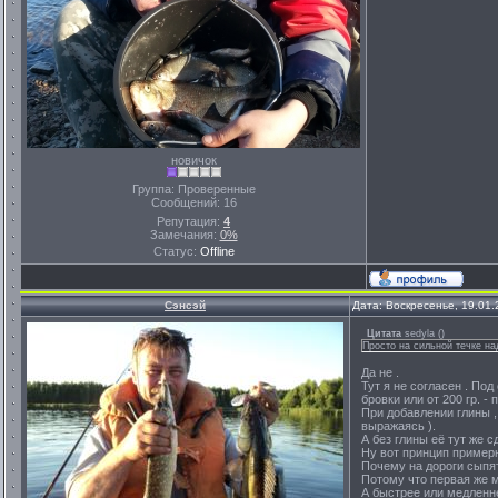
новичок
Группа: Проверенные
Сообщений:
16
Репутация:
4
Замечания:
0%
Статус:
Offline
Сэнсэй
Дата: Воскресенье, 19.01
Цитата
sedyla
(
)
Просто на сильной течке на
Да не .
Тут я не согласен . По
бровки или от 200 гр. - 
При добавлении глины ,
выражаясь ).
А без глины её тут же с
Ну вот принцип примерно
Почему на дороги сыпят
Потому что первая же м
А быстрее или медленне