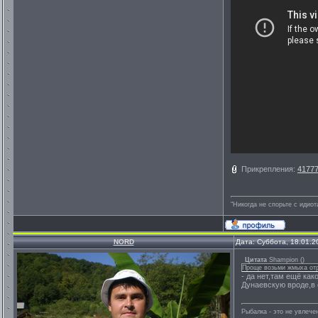
Прикрепления:
41777
"Никогда не спорьте с идио
NORD
Дата: Суббота, 18.01.2
Цитата
Shampion
(
)
Проще возьми жмыха отр
- да нет,там ещё ка
Дунаевскую вроде,в 
Рыбалка - это не увлеч