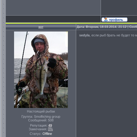
кот
Дата: Вторник, 18.03.2014, 21:12 | Со
sedyla
, если рыб брать не будет то
Настоящий рыбак
Группа: Smolfishing group
Сообщений:
508
Репутация:
49
Замечания:
0%
Статус:
Offline