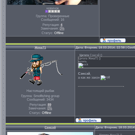
новичок
Группа: Проверенные
Сообщений:
16
Репутация:
4
Замечания:
0%
Статус:
Offline
Жека71
Дата: Вторник, 18.03.2014, 22:58 | Со
Цитата
Сэнсэй
(
)
Цитата Жека71 ()
купить
Сэнсэй
,
а как же закон
Настоящий рыбак
Группа: Smolfishing group
Сообщений:
3434
Репутация:
89
Замечания:
0%
Статус:
Offline
Сэнсэй
Дата: Вторник, 18.03.2014