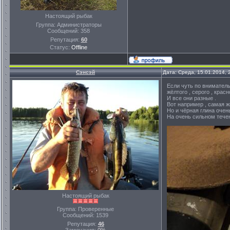
Настоящий рыбак
Группа: Администраторы
Сообщений:
358
Репутация:
60
Статус:
Offline
Сэнсэй
Дата: Среда, 15.01.2014,
Если чуть по внимательн
жёлтого , серого , красн
И все они разные .
Вот например , самая жи
Но и чёрная глина очен
На очень сильном течен
Настоящий рыбак
Группа: Проверенные
Сообщений:
1539
Репутация:
46