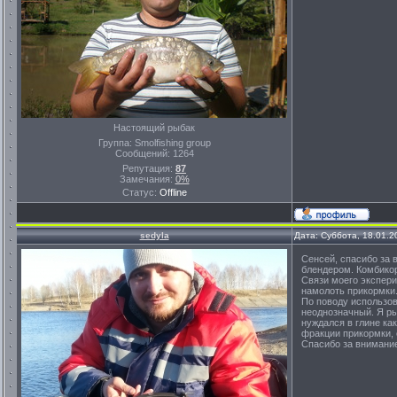
Настоящий рыбак
Группа: Smolfishing group
Сообщений:
1264
Репутация:
87
Замечания:
0%
Статус:
Offline
sedyla
Дата: Суббота, 18.01.2
Сенсей, спасибо за 
блендером. Комбикор
Связи моего экспери
намолоть прикормки
По поводу использов
неоднозначный. Я ры
нуждался в глине ка
фракции прикормки, 
Спасибо за внимани