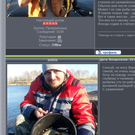
степени её увлажнённос
Обычно мне после слов о
Можно ! но там рыбы не
Я ловлю только там , г
Вот в таких местах , за
Настоящий рыбак
Эти места я нахожу эхо
Иногда ходим в слепую 
Группа: Проверенные
Сообщений:
1539
"Никогда не спорьте с идио
Репутация:
46
Замечания:
0%
Статус:
Offline
sedyla
Дата: Воскресенье, 19.
Сенсей, не могу Вам
глиной, но очень над
Хочу по поводу эхол
глубины( я понимаю 
рыбалка это не рабо
желанной рыбацкой 
С уважением!