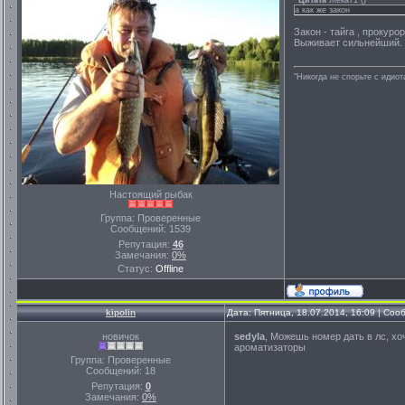
Цитата
Жека71
(
)
а как же закон
Закон - тайга , прокурор
Выживает сильнейший.
"Никогда не спорьте с идио
Настоящий рыбак
Группа: Проверенные
Сообщений:
1539
Репутация:
46
Замечания:
0%
Статус:
Offline
kipolin
Дата: Пятница, 18.07.2014, 16:09 | Со
новичок
sedyla
, Можешь номер дать в лс, х
ароматизаторы
Группа: Проверенные
Сообщений:
18
Репутация:
0
Замечания:
0%