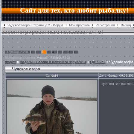
Сайт для тех, кто любит рыбалку!
Чудское озеро - Страница 2 - Форум
Мой профиль
Регистрация
Выход
зарегистрированным пользователям!
2
Страница
2
из
8
«
1
3
4
…
7
8
»
Модератор форума:
,
,
Кузьма67
REMBO
RT-02
Форум
»
Водоёмы России и ближнего зарубежья
»
Где был?
»
Чудское озеро
Чудское озеро
Санёк86
Дата: Среда, 06.02.201
Igls
, вот это настоя