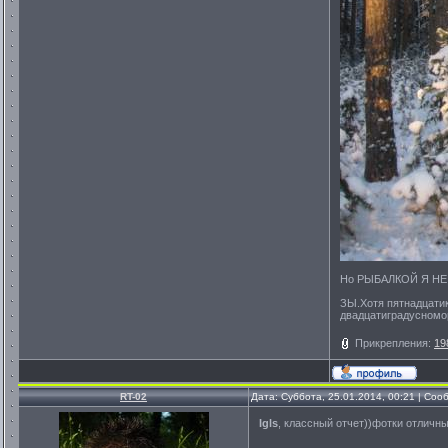
Но РЫБАЛКОЙ Я НЕ
ЗЫ.Хотя пятнадцатик
двадцатиградусном
Прикрепления:
19
RT-02
Дата: Суббота, 25.01.2014, 00:21 | Со
Igls
, классный отчет))фотки отличные