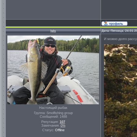
Igls
Дата: Пятница, 24.01.2
И можно долго рассу
Настоящий рыбак
Группа: Smolfishing group
Сообщений:
1488
Репутация:
107
Замечания:
0%
Статус:
Offline