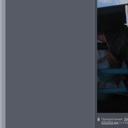
Прикрепления:
34
6311916.jpg
(73.4 Kb