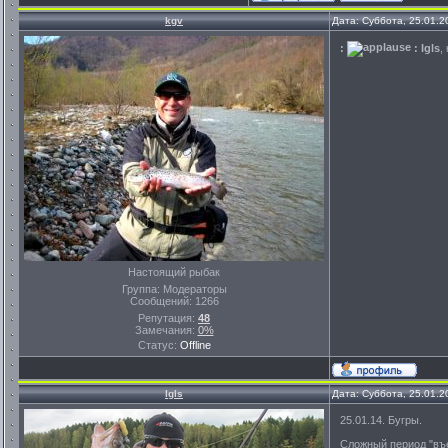
kgv
Дата: Суббота, 25.01.2
:
: Igls
,
Настоящий рыбак
Группа: Модераторы
Сообщений:
1266
Репутация:
48
Замечания:
0%
Статус:
Offline
Igls
Дата: Суббота, 25.01.2
25.01.14. Бугры.
Сложный период "въе