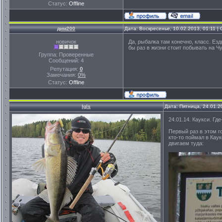
Статус:
Offline
дим200
Дата: Воскресенье, 10.02.2013, 01:11 
новичок
Да, рыбалка там конечно, класс. Езди
бы раз в жизни стоит побывать на Ч
Группа: Проверенные
Сообщений:
4
Репутация:
0
Замечания:
0%
Статус:
Offline
Igls
Дата: Пятница, 24.01.2
24.01.14. Каукси. Где
Первый раз в этом г
кто-то поймал в Каук
двигаем туда: