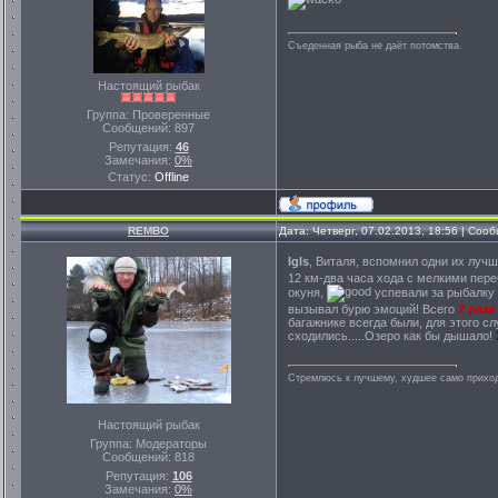
Съеденная рыба не даёт потомства.
Настоящий рыбак
Группа: Проверенные
Сообщений:
897
Репутация:
46
Замечания:
0%
Статус:
Offline
REMBO
Дата: Четверг, 07.02.2013, 18:56 | Со
Igls
, Виталя, вспомнил одни их луч
12 км-два часа хода с мелкими пере
окуня,
успевали за рыбалку н
вызывал бурю эмоций! Всего
2 раза
багажнике всегда были, для этого с
сходились.....Озеро как бы дышало!
Стремлюсь к лучшему, худшее само приходи
Настоящий рыбак
Группа: Модераторы
Сообщений:
818
Репутация:
106
Замечания:
0%