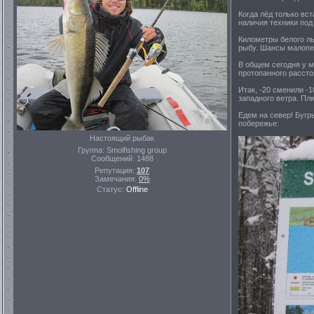
Когда лёд только вс
наличия техники под 
Километры белого ль
рыбу. Шансы малопе
В общем сегодня у м
протопанного расст
Итак, -20 сменили -1
западного ветра. Пл
Едем на север! Бугры
побережье:
Настоящий рыбак
Группа: Smolfishing group
Сообщений:
1488
Репутация:
107
Замечания:
0%
Статус:
Offline