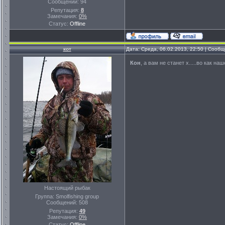
Сообщений:
94
Репутация:
8
Замечания:
0%
Статус:
Offline
кот
Дата: Среда, 06.02.2013, 22:50 | Сооб
Кон
, а вам не станет х.....во как н
Настоящий рыбак
Группа: Smolfishing group
Сообщений:
508
Репутация:
49
Замечания:
0%
Статус:
Offline