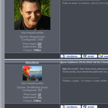
Рыба не может не клевать, просто кто-то п
Настоящий рыбак
Группа: Модераторы
Сообщений:
2308
Репутация:
112
Замечания:
0%
Статус:
Offline
MalerMinsk
Дата: Суббота, 25.01.2014, 02:31 | Со
Igls
,Виталий ! Как блесенка именует
полосатику все железки рабочие на у
Поймать судака - это выше и слаже любви.
Настоящий рыбак
Группа: Smolfishing group
Сообщений:
881
Репутация:
22
Замечания:
0%
Статус:
Offline