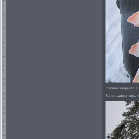
Рыбалка огорчила. Н
Берег радовал крас