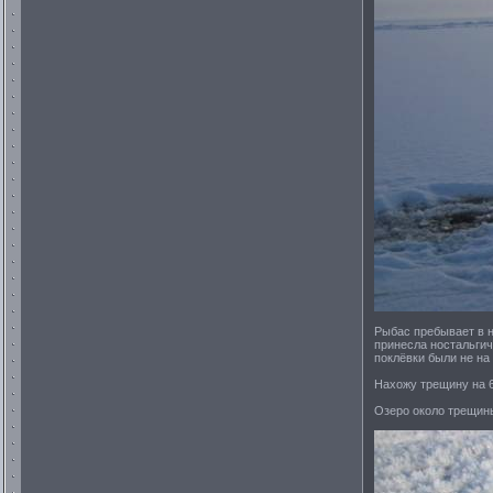
Рыбас пребывает в н
принесла ностальги
поклёвки были не на
Нахожу трещину на 6
Озеро около трещин