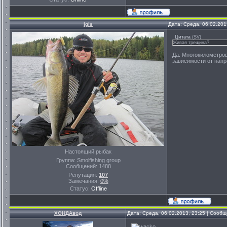
Igls
Дата: Среда, 06.02.201
Цитата
(
SV
)
Живая трещина?
Да. Многокилометров
зависимости от напр
Настоящий рыбак
Группа: Smolfishing group
Сообщений:
1488
Репутация:
107
Замечания:
0%
Статус:
Offline
ХОНДАвод
Дата: Среда, 06.02.2013, 23:25 | Сооб