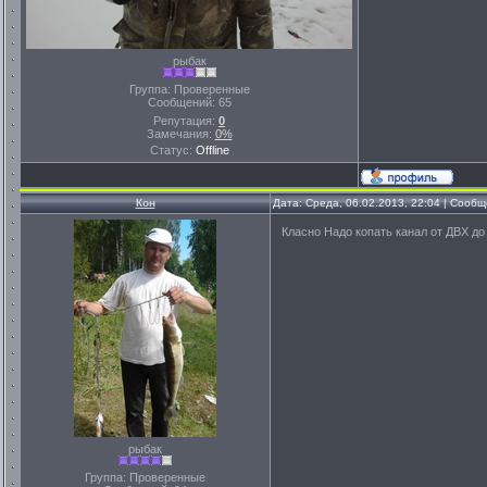
рыбак
Группа: Проверенные
Сообщений:
65
Репутация:
0
Замечания:
0%
Статус:
Offline
Кон
Дата: Среда, 06.02.2013, 22:04 | Сооб
Класно Надо копать канал от ДВХ д
рыбак
Группа: Проверенные