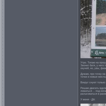
Утро. Топаю на прош
Звонит батя, у него 
окуней, но, увы, фиа
Думаю, про точку на
точки и новые места
Вокруг снуют только
Решаю двигать вдоль
ломаться ... под но
разъезжаться в разн
У меня - ДА: