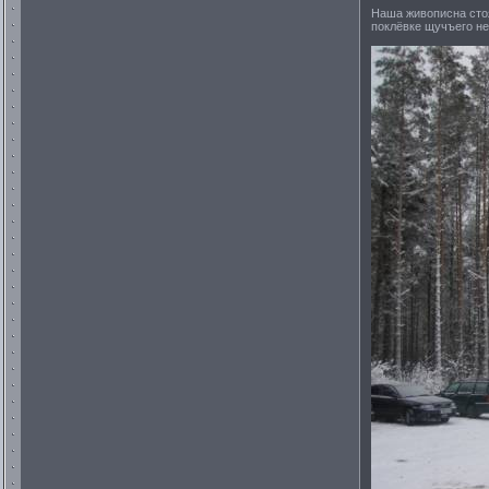
Наша живописна сто
поклёвке щучъего не 