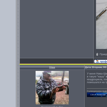
Прикр
Vitus
Дата: Вторник, 06
У меня Нива-Шев
в такую "кашу" 
квадроцикла, по
помешался на т
Селекционеры вывел