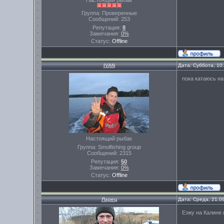
Настоящий рыбак
Группа: Проверенные
Сообщений:
253
Репутация:
8
Замечания:
0%
Статус:
Offline
IVAN
Дата: Суббота, 10
пока катаюсь на
Настоящий рыбак
Группа: Smolfishing group
Сообщений:
2315
Репутация:
50
Замечания:
0%
Статус:
Offline
Ларец
Дата: Среда, 21.0
Езжу на Калине 