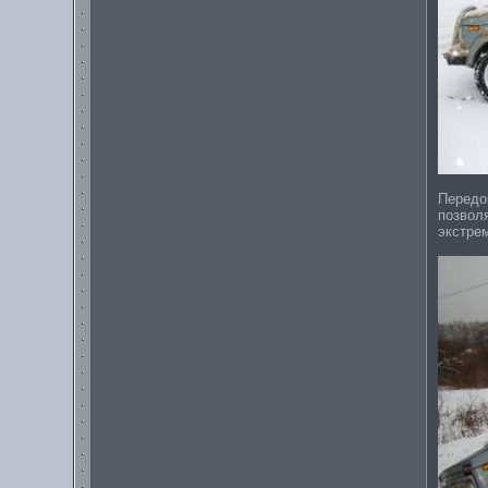
Передок
позвол
экстре