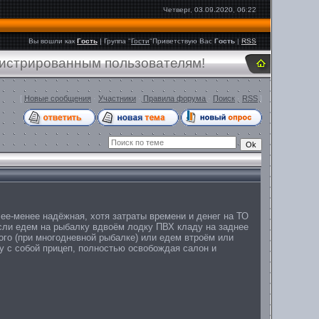
Четверг, 03.09.2020, 06:22
Вы вошли как
Гость
|
Группа
"
Гости
"
Приветствую Вас
Гость
|
RSS
гистрированным пользователям!
[
Новые сообщения
·
Участники
·
Правила форума
·
Поиск
·
RSS
]
ее-менее надёжная, хотя затраты времени и денег на ТО
сли едем на рыбалку вдвоём лодку ПВХ кладу на заднее
ого (при многодневной рыбалке) или едем втроём или
у с собой прицеп, полностью освобождая салон и