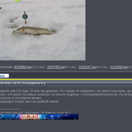
епления:
9078884.jpg
·
3204782.jpg
·
0183197.jpg
·
6132500.jpg
(212.8 Kb)
(97.4 Kb)
(86.2 Kb)
(10
.09.2011, 16:37 | Сообщение #
2
роле уже 2,5 года. Очень ею доволен. По городу не напрягает, на трассе шустрая, да 
влез, что висел на левых колесах, но она не подвела- с блокировкой выползла. Но все
скольку в последнее время
руднодоступных местах рыбной ловли.
и новый вид рыб: рыба-падла. Не ловится, и всё тут!