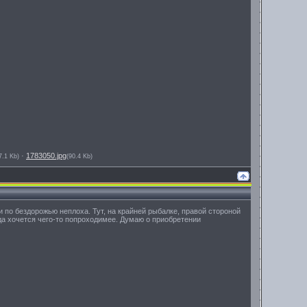
·
1783050.jpg
7.1 Kb)
(90.4 Kb)
и по бездорожью неплоха. Тут, на крайней рыбалке, правой стороной
гда хочется чего-то попроходимее. Думаю о приобретении