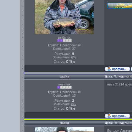
рыбачок
Группа: Проверенные
Сообщений:
27
Репутация:
0
Замечания:
0%
Статус:
Offline
spaiks
Дата: Понедельник
новичок
нива 21214 дово
Группа: Проверенные
Сообщений:
13
Репутация:
2
Замечания:
0%
Статус:
Offline
Ларец
Дата: Понедельник
Вот моя Ластонь