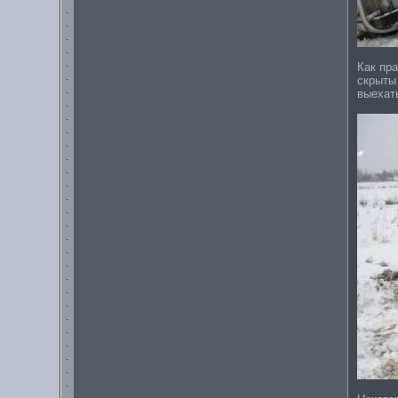
Как пр
скрыты
выехат