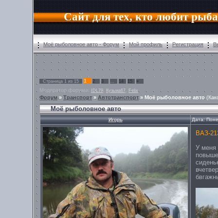
Сайт для тех, кто любит рыб
Моё рыболовное авто - Форум
Мой профиль
Регистрация
В
1
Страница
1
из
15
2
3
…
14
15
»
Модератор форума:
,
,
IDL79
Кузьма67
Felix
Форум
»
Транспорт
»
Автотранспорт
»
Моё рыболовное авто
(Как
Моё рыболовное авто
Игорь
Дата: Поне
ВАЗ-21
У меня
повыше
сидень
вчетве
бвгажн