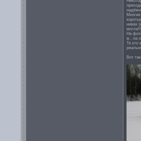
Некото
приход
надёжн
Многие 
короты
нивах (
могла!!
На фото
ж...па 
Те кто 
реальн
Вот так