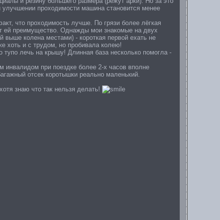
алы и резину большего размера (режут арки). Но за это
ри улучшении проходимости машина становится менее
факт, что проходимость лучше. По грязи более лёгкая
ёт ей преимущество. Однажды мои знакомые на двух
й выше колена местами) - короткая первой ехать не
е хоть и с трудом, но пробивала колею!
о тупо лечь на крышу! Длинная база несколько помогла -
им инвалидом при поездке более 2-х часов вполне
 багажный отсек коротышки реально маленький.
хотя знаю что так нельзя делать!