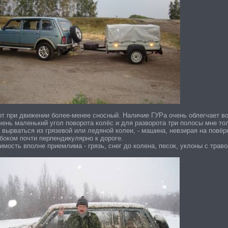
т при движении более-менее сносный. Наличие ГУРа очень облегчает в
чень маленький угол поворота колёс и для разворота три полосы мне тол
вырваться из грязевой или ледяной колеи, - машина, невзирая на повёр
боком почти перпендикулярно к дороге.
мость вполне приемлима - грязь, снег до колена, песок, уклоны с траво