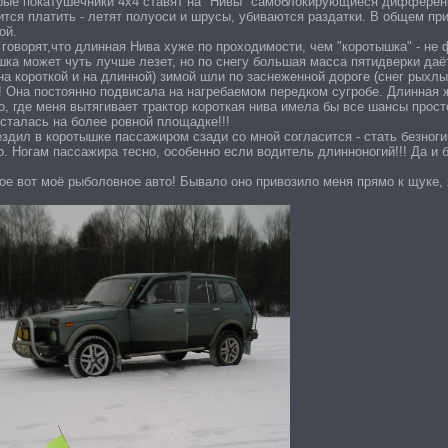
рые покатушечники 4х4 ставят на "Нивы" самоблокирующиеся дифференци
ится платить - летят полуоси и шрусы, убиваются раздатки. В общем п
ой.
говорят,что длинная Нива хуже по проходимости, чем "коротышка" - не 
шка может чуть лучше лезет, но по снегу большая масса пятидверки да
на короткой и на длинной) зимой шли по заснеженной дороге (снег рыхлы
! Она постоянно подвисала на нагребаемом передком сугробе. Длинная ж
, где меня вытягивает трактор короткая нива имела бы все шансы прост
осталась на более ровной площадке!!!
ездил в коротышке пассажиром сзади со мной согласится - стать безног
о. Ногам пассажира тесно, особенно если водитель длинноногий!!! Да и
ое вот моё рыболовное авто! Бывало оно привозило меня прямо к щуке, 