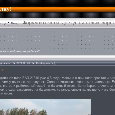
алку!
Форум и отчеты, доступны только заре
ыход
Вход
ое авто выбрать для рыбалки?)
дельник, 05.09.2011, 23:05 | Сообщение #
1
31
 длинная нива ВАЗ-21310 уже 4,5 года. Машина в принципе простая и бол
, чем у обычных легковушек. Салон и багажник очень вместительные. Е
е, мотор и рыболовный скарб - в багажный отсек. Если барахла очень мн
ром, лодку закрепляю на багажнике, установленном на крыше или же бер
ый отсек.