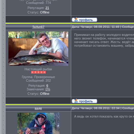
Сообщений:
774
Репутация:
21
Статус:
Offline
Taifun67
Дата: Четверг, 08.09.2011, 11:46 | Сообщ
Принимал на работу молодого водителя
него звонит телефон, начинается чтен
начинает писать ответ. Жесть: ведёт а
потребовал остановить машину, забрал
Настоящий рыбак
Группа: Проверенные
Сообщений:
202
Репутация:
6
Замечания:
0%
Статус:
Offline
вадя
Дата: Четверг, 08.09.2011, 22:34 | Сообщ
А ведь он хотел показать как круто он