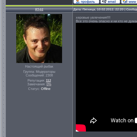
RT-02
Дата: Пятница, 10.02.2012, 22:20 | Сооб
херовые увлечения!!!!
Все это очень опасно и ни кто не дума
Настоящий рыбак
Группа: Модераторы
Сообщений:
2308
Репутация:
112
Замечания:
0%
Статус:
Offline