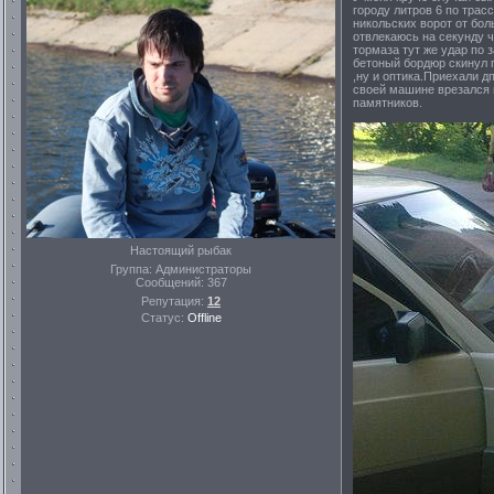
городу литров 6 по трасс
никольских ворот от бол
отвлекаюсь на секунду ч
тормаза тут же удар по 
бетоный бордюр скинул пр
,ну и оптика.Приехали д
своей машине врезался 
памятников.
Настоящий рыбак
Группа: Администраторы
Сообщений:
367
Репутация:
12
Статус:
Offline