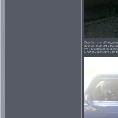
Еще был случай(на друго
поехал по делам в резул
Ну и класика всех рыбак
5,поддомкрачивая и по 