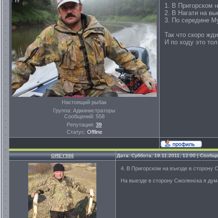
1. В Пригорском 
2. В Нагати на в
3. По середине М
Так что скоро жд
И по ходу это то
Настоящий рыбак
Группа: Администраторы
Сообщений:
558
Репутация:
39
Статус:
Offline
GREY986
Дата: Суббота, 19.11.2011, 12:00 | Сооб
4. В Пригорском на въезде в сторону 
На выезде в сторону Смоленска я дум