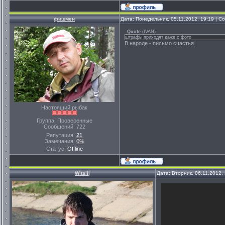
фишмен
Дата: Понедельник, 05.11.2012, 19:19 | 
Quote
(
IVAN
)
штрафы приходят даже с фото
В народе - письмо счастья.
Настоящий рыбак
Группа: Проверенные
Сообщений:
722
Репутация:
21
Замечания:
0%
Статус:
Offline
Witalij
Дата: Вторник, 06.11.2012,