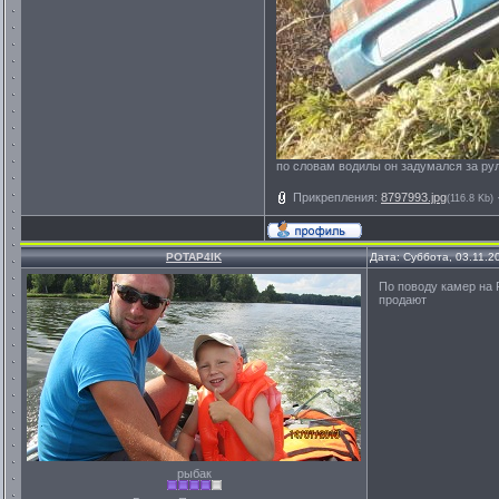
по словам водилы он задумался за ру
Прикрепления:
8797993.jpg
(116.8 Kb)
POTAP4IK
Дата: Суббота, 03.11.2
По поводу камер на 
продают
рыбак