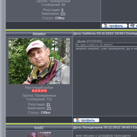
Группа: Проверенные
Сообщений:
88
Репутация:
5
Замечания:
0%
Статус:
Offline
фишмен
Дата: Суббота, 03.11.2012, 19:59 | Сооб
Quote
(
POTAP4IK
)
ни одна скорость не меряет
меряет-меряет, уже проверяли, да и не
Настоящий рыбак
Группа: Проверенные
Сообщений:
722
Репутация:
21
Замечания:
0%
Статус:
Offline
kve67
Дата: Понедельник, 05.11.2012, 08:45 | 
мне письмо с штрафом приходило