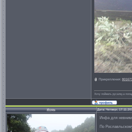
Прикрепления:
801673
Хочу поймать русалку,а попа
Игорь
Дата: Четверг, 17.11.20
Инфа для невним
По Рославльском