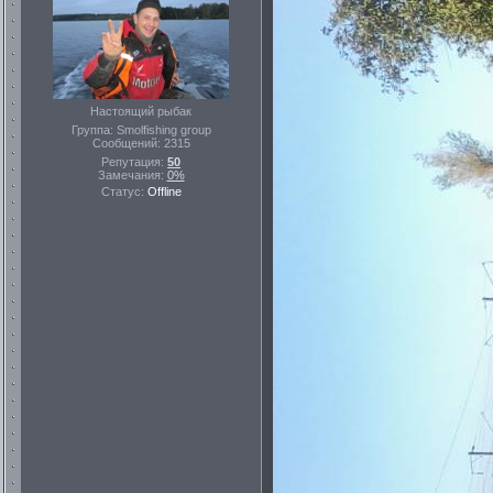
Настоящий рыбак
Группа: Smolfishing group
Сообщений:
2315
Репутация:
50
Замечания:
0%
Статус:
Offline