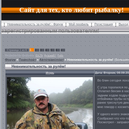
Сайт для тех, кто любит рыбалку!
Невнимательность за рулём! - Форум
Мой профиль
Регистрация
Выход
зарегистрированным пользователям!
1
Страница
1
из
6
2
3
4
5
6
»
Модератор форума:
,
,
IDL79
Кузьма67
Felix
Форум
»
Транспорт
»
Автотранспорт
»
Невнимательность за рулём!
(Большинс
Невнимательность за рулём!
Игорь
Дата: Вторник, 06.09.2
Во блин сегодня лохо
С утра торопился по 
Оплатил бензин в кас
задним ходом подрул
отбойника-трубы ост
ранее треснутую дек
мне геморр с космет
У одного моего знако
Сообразил что что-то
Посмотрел - заправо