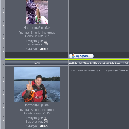
Настоящий рыбак
Группа: Smolfishing group
Сообщений:
682
Репутация:
32
Замечания:
0%
Статус:
Offline
IVAN
Дата: Понедельник, 05.11.2012, 11:24 | 
поставели камеру в стодолище бьет в
Настоящий рыбак
Группа: Smolfishing group
Сообщений:
2315
Репутация:
50
Замечания:
0%
Статус:
Offline