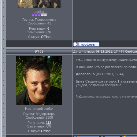
рыбак
Группа: Проверенные
Сообщений:
41
Репутация:
6
Замечания:
0%
Статус:
Offline
RT-02
Дата: Четверг, 08.12.2011, 17:44 | Сообщ
хм... сколько по мурыгину ездили кам
В Данькове что по рославской за почин
Добавлено
(08.12.2011, 17:44)
---------------------------------------------
Бвл в Стодолище сегодня. На осветите
увидел, возможно пропустил.
Рыба не может не клевать, просто кто-то прил
Настоящий рыбак
Группа: Модераторы
Сообщений:
2308
Репутация:
112
Замечания:
0%
Статус:
Offline