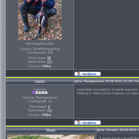
Настоящий рыбак
Группа: Smolfishing group
Сообщений:
269
Репутация:
16
Замечания:
0%
Статус:
Offline
spaiks
Дата: Понедельник, 26.09.2011, 21:26 | 
новичок
подезжаю кна работу (ставлю машину о
бампер с лева согнул хорошо что крыл
Группа: Проверенные
Сообщений:
13
Репутация:
2
Замечания:
0%
Статус:
Offline
Witalij
Дата: Четверг, 29.09.2011,
У меня круче случай был