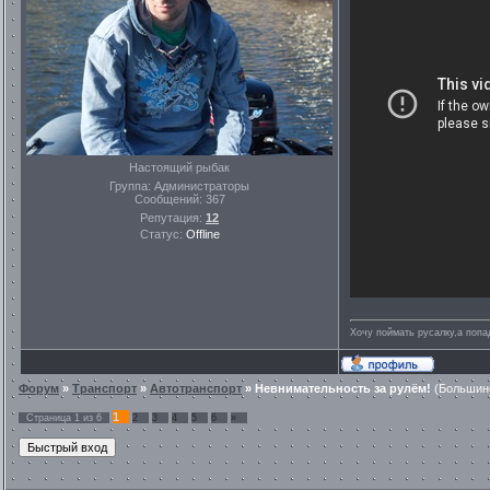
Настоящий рыбак
Группа: Администраторы
Сообщений:
367
Репутация:
12
Статус:
Offline
Хочу поймать русалку,а попа
Форум
»
Транспорт
»
Автотранспорт
»
Невнимательность за рулём!
(Большинс
1
Страница
1
из
6
2
3
4
5
6
»