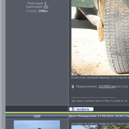
Репутация:
7
Замечания:
0%
Статус:
Offline
если б не силовой бампер что б было 
Прикрепления:
1015882.jpg
(104.8 Kb)
-Да знаю я рыбные места! Просто рыба их не з
IVAN
Дата: Понедельник, 17.09.2012, 16:59 | 
сегодня на работе видели вот такую к