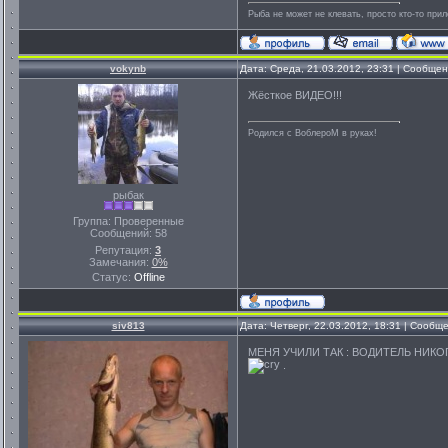
Рыба не может не клевать, просто кто-то прил
vokynb
Дата: Среда, 21.03.2012, 23:31 | Сообще
Жёсткое ВИДЕО!!!
Родился с ВоблероМ в руках!
рыбак
Группа: Проверенные
Сообщений:
58
Репутация:
3
Замечания:
0%
Статус:
Offline
siv813
Дата: Четверг, 22.03.2012, 18:31 | Сообщ
МЕНЯ УЧИЛИ ТАК : ВОДИТЕЛЬ НИК
.