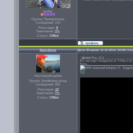
рыбак
Группа: Проверенные
Сообщений:
124
Репутация:
9
Замечания:
0%
Статус:
Offline
MalerMinsk
Дата: Вторник, 11.11.2014, 20:08 | 
Цитата
Roy_13
(
)
На чем ездят обладатели не ТАЗов и не 
грань..
класный вопрос !!! Ездить
!)))
Настоящий рыбак
Группа: Smolfishing group
Сообщений:
881
Репутация:
22
Замечания:
0%
Статус:
Offline