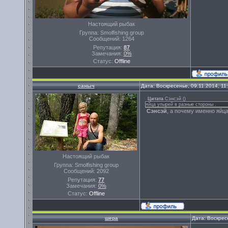
Настоящий рыбак
Группа: Smolfishing group
Сообщений:
1264
Репутация:
87
Замечания:
0%
Статус:
Offline
саныч
Дата: Воскресенье, 09.11.2014, 1
Цитата
Сэнсэй
(
)
яйца упырей в разные стороны .
Сэнсэй
, а почему именно яйц
Настоящий рыбак
Группа: Smolfishing group
Сообщений:
2092
Репутация:
77
Замечания:
0%
Статус:
Offline
шера
Дата: Воскрес