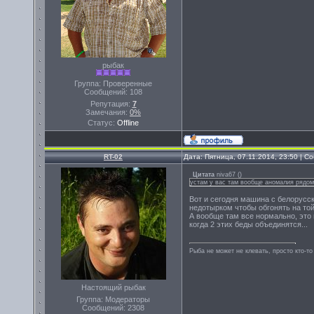
рыбак
Группа: Проверенные
Сообщений:
108
Репутация:
7
Замечания:
0%
Статус:
Offline
RT-02
Дата: Пятница, 07.11.2014, 23:50 | 
Цитата
niva67
(
)
устам у вас там вообще аномалия рядом
Вот и сегодня машина с белорусск
недотырком чтобы обгонять на той 
А вообще там все нормально, это н
когда 2 этих беды объединятся...
Рыба не может не клевать, просто кто-то
Настоящий рыбак
Группа: Модераторы
Сообщений:
2308