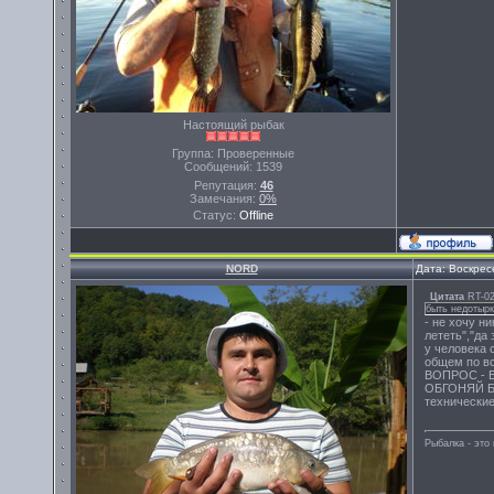
Настоящий рыбак
Группа: Проверенные
Сообщений:
1539
Репутация:
46
Замечания:
0%
Статус:
Offline
NORD
Дата: Воскрес
Цитата
RT-0
быть недотырк
- не хочу н
лететь","да
у человека 
общем по в
ВОПРОС - В
ОБГОНЯЙ БЕ
технические
Рыбалка - эт