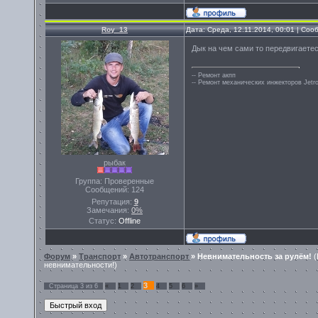
Roy_13
Дата: Среда, 12.11.2014, 00:01 | Со
Дык на чем сами то передвигаетес
-- Ремонт акпп
-- Ремонт механических инжекторов Jetro
рыбак
Группа: Проверенные
Сообщений:
124
Репутация:
9
Замечания:
0%
Статус:
Offline
Форум
»
Транспорт
»
Автотранспорт
»
Невнимательность за рулём!
(
невнимательности!)
3
Страница
3
из
6
«
1
2
4
5
6
»