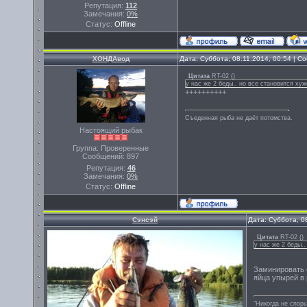
Репутация:
112
Замечания:
0%
Статус:
Offline
ХОНДАвод
Дата: Суббота, 08.11.2014, 00:54 | 
Цитата
RT-02
(
)
у нас же 2 беды.. но все становится хуж
++++++++++
Съеденная рыба не даёт потомства.
Настоящий рыбак
Группа: Проверенные
Сообщений:
897
Репутация:
46
Замечания:
0%
Статус:
Offline
Сэнсэй
Дата: Суббота, 0
Цитата
RT-02
(
)
у нас же 2 беды..
Заминировать 
яйца упырей в 
"Никогда не спорь