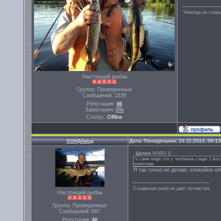
"Никогда не спорь
Настоящий рыбак
Группа: Проверенные
Сообщений:
1539
Репутация:
46
Замечания:
0%
Статус:
Offline
ХОНДАвод
Дата: Понедельник, 10.11.2014, 09:1
Цитата
NORD
(
)
"а сами видя,что у человека сзади 2 в
новичкам
Я так точно не делаю, спокойно об
Съеденная рыба не даёт потомства.
Настоящий рыбак
Группа: Проверенные
Сообщений:
897
Репутация:
46