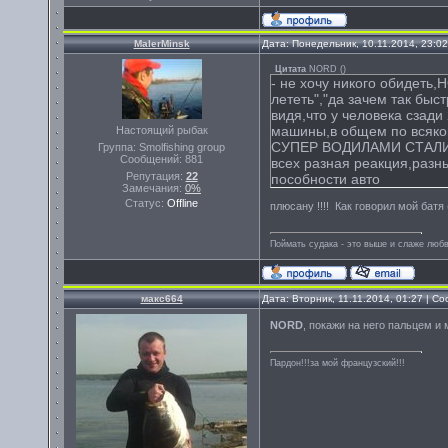
MalerMinsk
Дата: Понедельник, 10.11.2014, 23:0
Цитата
NORD
(
)
- не хочу никого обидеть,Н
лететь","да зачем так быс
видя,что у человека сзад
машины,в общем по всяк
Настоящий рыбак
СУПЕР ВОДИЛАМИ СТАЛИ?!
Группа: Smolfishing group
Сообщений:
881
всех разная реакция,разны
Репутация:
22
пособности авто
Замечания:
0%
Статус:
Offline
плюсану !!!! Как говорил мой батя 
Поймать судака - это выше и слаже любв
макс664
Дата: Вторник, 11.11.2014, 01:27 | 
NORD
, покажи на него пальцем и 
Пардон!!!за мой французский!!!