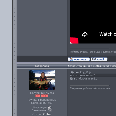
Поймать судака - это выше и слаже любв
ХОНДАвод
Дата: Вторник, 11.11.2014, 23:56 | 
Цитата
Roy_13
(
)
А, что с нами не так ?
Да вот боюсь и всё....
Съеденная рыба не даёт потомства.
Настоящий рыбак
Группа: Проверенные
Сообщений:
897
Репутация:
46
Замечания:
0%
Статус:
Offline