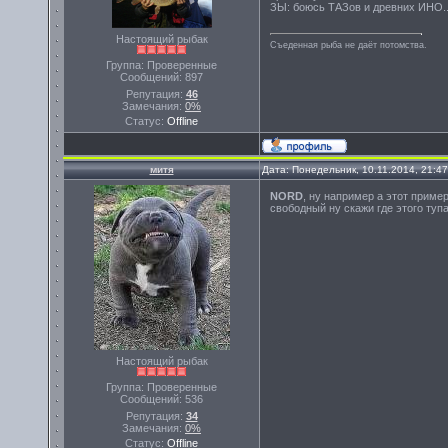
ЗЫ: боюсь ТАЗов и древних ИНО..
Настоящий рыбак
Съеденная рыба не даёт потомства.
Группа: Проверенные
Сообщений:
897
Репутация:
46
Замечания:
0%
Статус:
Offline
митя
Дата: Понедельник, 10.11.2014, 21:4
NORD
, ну например а этот приме
свободный ну скажи где этого туп
Настоящий рыбак
Группа: Проверенные
Сообщений:
536
Репутация:
34
Замечания:
0%
Статус:
Offline