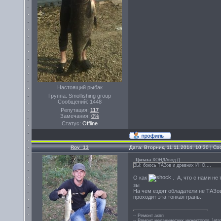
Настоящий рыбак
Группа: Smolfishing group
Сообщений:
1448
Репутация:
117
Замечания:
0%
Статус:
Offline
Roy_13
Дата: Вторник, 11.11.2014, 10:30 | 
Цитата
ХОНДАвод
(
)
ЗЫ: боюсь ТАЗов и древних ИНО....
О как
. А, что с нами не 
зы
На чем ездят обладатели не ТАЗов
проходит эта тонкая грань..
-- Ремонт акпп
-- Ремонт механических инжекторов Jetro