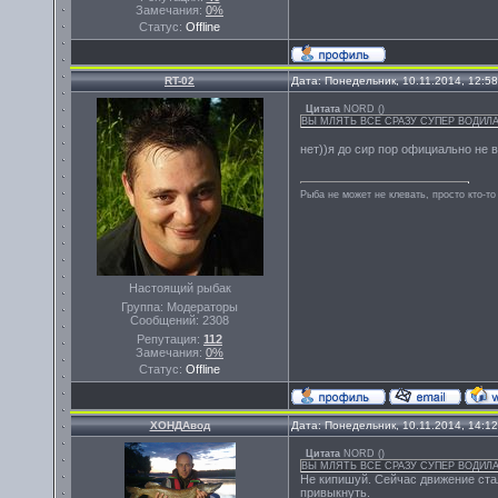
Замечания:
0%
Статус:
Offline
RT-02
Дата: Понедельник, 10.11.2014, 12:5
Цитата
NORD
(
)
ВЫ МЛЯТЬ ВСЕ СРАЗУ СУПЕР ВОДИЛАМИ
нет))я до сир пор официально не 
Рыба не может не клевать, просто кто-то
Настоящий рыбак
Группа: Модераторы
Сообщений:
2308
Репутация:
112
Замечания:
0%
Статус:
Offline
ХОНДАвод
Дата: Понедельник, 10.11.2014, 14:1
Цитата
NORD
(
)
ВЫ МЛЯТЬ ВСЕ СРАЗУ СУПЕР ВОДИЛ
Не кипишуй. Сейчас движение стал
привыкнуть.