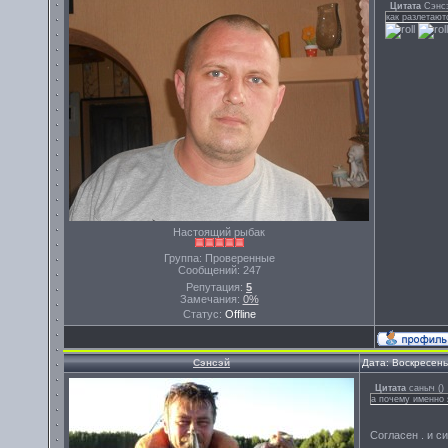
Цитата
Сэнс
как разлетают
Настоящий рыбак
Группа: Проверенные
Сообщений:
247
Репутация:
5
Замечания:
0%
Статус:
Offline
Сэнсэй
Дата: Воскресень
Цитата
саныч
(
)
а почему именно 
Согласен . и си