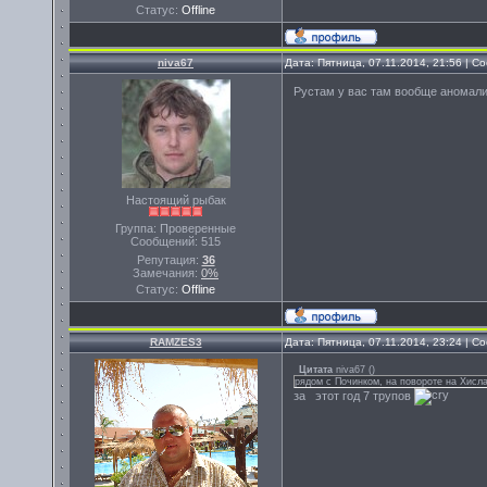
Статус:
Offline
niva67
Дата: Пятница, 07.11.2014, 21:56 | 
Рустам у вас там вообще аномали
Настоящий рыбак
Группа: Проверенные
Сообщений:
515
Репутация:
36
Замечания:
0%
Статус:
Offline
RAMZES3
Дата: Пятница, 07.11.2014, 23:24 | 
Цитата
niva67
(
)
рядом с Починком, на повороте на Хисл
за этот год 7 трупов