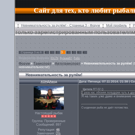
Сайт для тех, кто любит рыбал
Невнимательность за рулём! - Страница 3 - Форум
Мой профиль
Р
только зарегистрированным пользователям
3
Страница
3
из
6
«
1
2
4
5
6
»
Модератор форума:
,
,
IDL79
Кузьма67
Felix
Форум
»
Транспорт
»
Автотранспорт
»
Невнимательность за рулём!
(
невнимательности!)
Невнимательность за рулём!
ХОНДАвод
Дата: Пятница, 07.11.2014, 21:38 | 
Цитата
RT-02
(
)
2 раза нас обгоняя полудурки чуть в дру
Я на таких уже даже и внимание н
Съеденная рыба не даёт потомства.
Настоящий рыбак
Группа: Проверенные
Сообщений:
897
Репутация:
46
Замечания:
0%