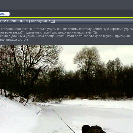
, 22.10.2012, 07:09 | Сообщение #
23
и согласен полностью, я только учусь на них ловить поэтому использую короткий удиль
ня тоже такая))) удильник старый достался по наследству((((((((
ами с длинным удильником проще играть, хотя опять же это дело вкуса и привычки.
рая правда фото))