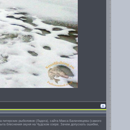
 питерских рыболовов (Ладога), сайта Макса Балачевцева (самого
ыта блеснения окуня на Чудском озере. Зачем допускать ошибки,