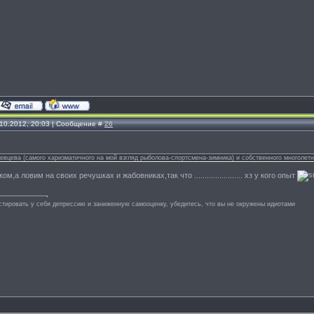
.10.2012, 20:03 | Сообщение #
26
евцева (самого харизматичного на мой взгляд рыболова-спортсмена-зимника) и собственного многолетн
м,а ловим на своих речушках и жабовниках,так что ....................... хз у кого опыт
стировать у себя депрессию и заниженную самооценку, убедитесь, что вы не окружены идиотами