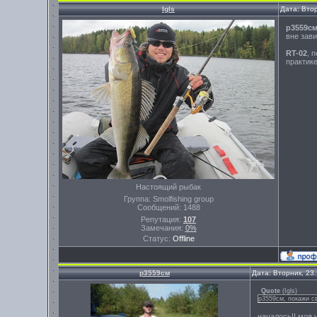
Igls
Дата: Вто
р3559с
вне зав
RT-02
, 
практике
Настоящий рыбак
Группа: Smolfishing group
Сообщений:
1488
Репутация:
107
Замечания:
0%
Статус:
Offline
р3559см
Дата: Вторник, 23
Quote
(
Igls
)
р3559см, покажи св
началось!! моя 