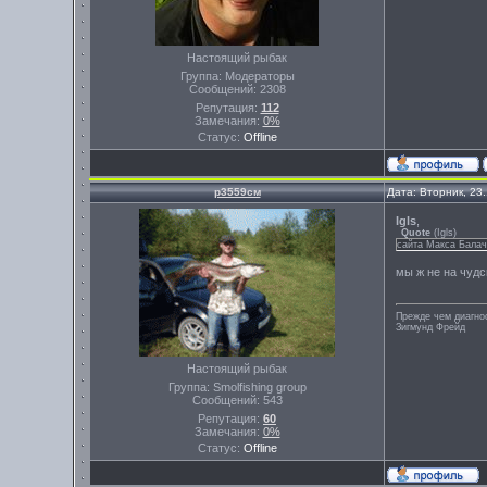
Настоящий рыбак
Группа: Модераторы
Сообщений:
2308
Репутация:
112
Замечания:
0%
Статус:
Offline
р3559см
Дата: Вторник, 23
Igls
,
Quote
(
Igls
)
сайта Макса Балач
мы ж не на чудско
Прежде чем диагно
Зигмунд Фрейд
Настоящий рыбак
Группа: Smolfishing group
Сообщений:
543
Репутация:
60
Замечания:
0%
Статус:
Offline