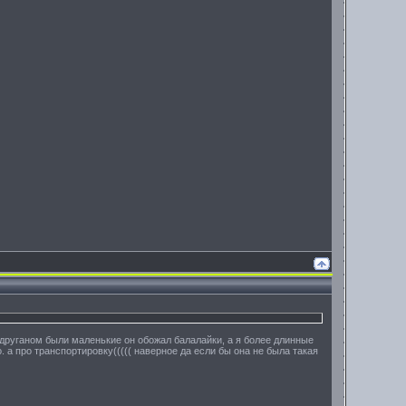
 друганом были маленькие он обожал балалайки, а я более длинные
. а про транспортировку((((( наверное да если бы она не была такая