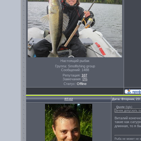
Настоящий рыбак
Группа: Smolfishing group
Сообщений:
1488
Репутация:
107
Замечания:
0%
Статус:
Offline
RT-02
Дата: Вторник, 23
Quote
(
Igls
)
Зачем допускать ош
Виталий конечно
такие как сатур
длинная, то я б
Рыба не может не к