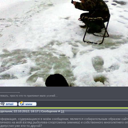
левать, просто кто-то приложил мало усилий...
едельник, 22.10.2012, 18:17 | Сообщение #
24
информация, содержащаяся в моём сообщении, является собирательным образом сайта
тичного на мой взгляд рыболова-спортсмена-зимника) и собственного многолетнего оп
допустил уже кто-то другой?