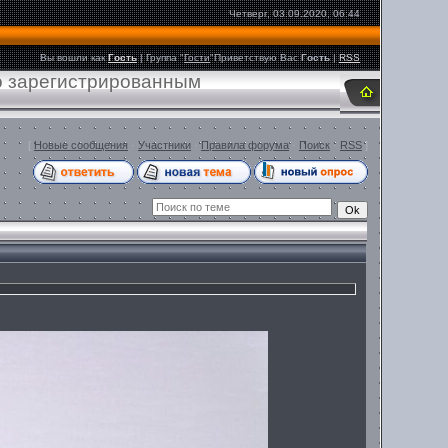
Четверг, 03.09.2020, 06:44
Вы вошли как
Гость
|
Группа
"
Гости
"
Приветствую Вас
Гость
|
RSS
ко зарегистрированным
[
Новые сообщения
·
Участники
·
Правила форума
·
Поиск
·
RSS
]