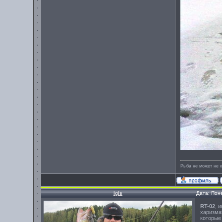
Рыба не может не к
Igls
Дата: Пон
RT-02
, 
харизма
которые 