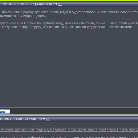
рник, 23.10.2012, 20:37 | Сообщение #
27
м
, покажи свою удилку для блеснения, тогда и будет разговор. А пока просто слова с т
исимости от размера водоема.
пересечемся на Соложе по первому льду, дам свою поюзать, поймешь все преимуществ
, когда все "тынцы" в руку, без всяких катушек, кивков и других лишних элементов!
.10.2012, 21:28 | Сообщение #
28
ою удилку для блеснения, тогда и будет разговор. А пока просто слова с твоей стороны. И речь идет 
удилка секретная информация,, а как ловить расскажу и покажу не жалко.я тролингом