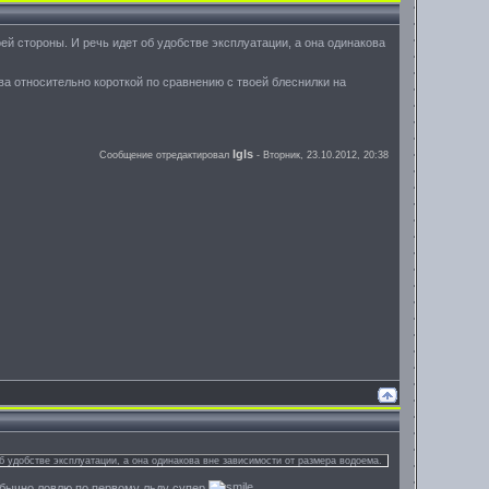
воей стороны. И речь идет об удобстве эксплуатации, а она одинакова
а относительно короткой по сравнению с твоей блеснилки на
Igls
Сообщение отредактировал
-
Вторник, 23.10.2012, 20:38
об удобстве эксплуатации, а она одинакова вне зависимости от размера водоема.
 обычно ловлю по первому льду супер