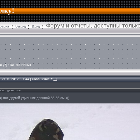
алку!
Форум и отчеты, доступны толь
рация
Выход
Вход
е удочки, жерлицы)
, 21.10.2012, 21:44 | Сообщение #
21
бно, даже стоя.
)) вот другой удильник длинной 85-86 см )))