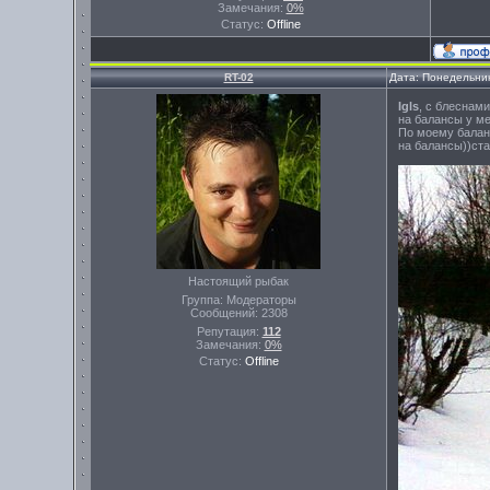
Замечания:
0%
Статус:
Offline
RT-02
Дата: Понедельник
Igls
, с блеснам
на балансы у ме
По моему баланс
на балансы))ста
Настоящий рыбак
Группа: Модераторы
Сообщений:
2308
Репутация:
112
Замечания:
0%
Статус:
Offline