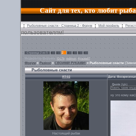
Сайт для тех, кто любит рыб
Рыболовные снасти - Страница 2 - Форум
Мой профиль
Регист
пользователям!
2
Страница
2
из
5
«
1
3
4
5
»
Модератор форума:
,
,
IDL79
ntdimon
Кузьма67
Форум
»
Разное
»
СВОИМИ РУКАМИ!
»
Рыболовные снасти
(Зимни
Рыболовные снасти
RT-02
Дата: Воскресенье
Quote
(
Igls
)
Ловить таким неудо
ну это кому как)
Настоящий рыбак