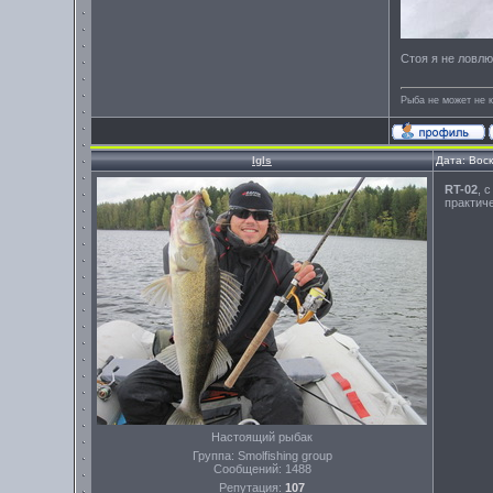
Стоя я не ловлю
Рыба не может не к
Igls
Дата: Вос
RT-02
, 
практиче
Настоящий рыбак
Группа: Smolfishing group
Сообщений:
1488
Репутация:
107