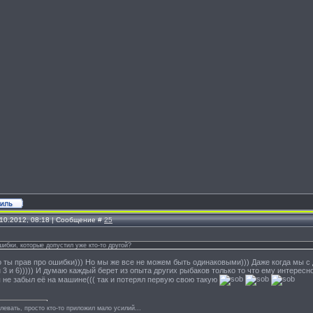
.10.2012, 08:18 | Сообщение #
25
ибки, которые допустил уже кто-то другой?
 ты прав про ошибки))) Но мы же все не можем быть одинаковыми))) Даже когда мы с
н 3 и 6))))) И думаю каждый берет из опыта других рыбаков только то что ему интересно
ы не забыл её на машине((( так и потерял первую свою такую
левать, просто кто-то приложил мало усилий...