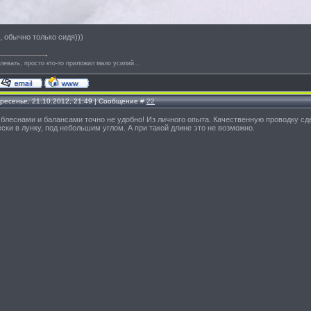
, обычно только сидя)))
левать, просто кто-то приложил мало усилий...
кресенье, 21.10.2012, 21:49 | Сообщение #
22
с блеснами и балансами точно не удобно! Из личного опыта. Качественную проводку сд
ски в лунку, под небольшим углом. А при такой длине это не возможно.