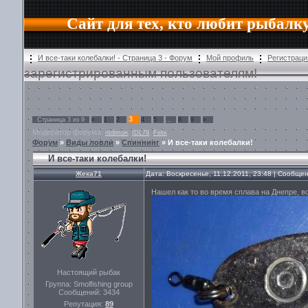
Сайт для тех, кто любит рыбалк
И все-таки колебалки! - Страница 3 - Форум
Мой профиль
Регистраци
зарегистрированным пользователям!
3
Страница
3
из
9
«
1
2
4
5
…
8
9
»
Модератор форума:
,
,
ntdimon
IDL79
Felix
Форум
»
Виды ловли
»
Спиннинг
»
И все-таки колебалки!
И все-таки колебалки!
Жека71
Дата: Воскресенье, 11.12.2011, 23:48 | Сообще
Нашел как то во время сплава на Днепре, в
Настоящий рыбак
Группа: Smolfishing group
Сообщений:
3434
Репутация:
89