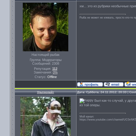
хм... это из рубрики необычные при
Рыба не может не клевать, просто кто-то 
Настоящий рыбак
Группа: Модераторы
Сообщений:
2308
Репутация:
112
Замечания:
0%
Статус:
Offline
Ультролайт
Дата: Суббота, 24.11.2012, 20:33 | Со
Был как-то случай, у друг
из той оперы.
Мой канал:
https://www.youtube.com/channel/UC0vN