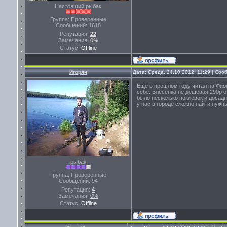
Настоящий рыбак
Группа: Проверенные
Сообщений:
1618
Репутация:
22
Замечания:
0%
Статус:
Offline
Игорян
Дата: Среда, 24.10.2012, 11:29 | Со
Ещё в прошлом году читал на Фио
себе. Блесенка не дешевая 290р о
было несколько поклевок и досад
у нас в городе сложно найти нужн
рыбак
Группа: Проверенные
Сообщений:
94
Репутация:
4
Замечания:
0%
Статус:
Offline