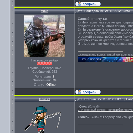
Vitus
Дата: Понедельник, 26.11.2012, 23:51
Сэнсэй
, отвечу так:
1) Имитация глаз все же дает опр
придает, а к его мнению прислушив
2) На селиконе (в основном дорого
3) Воблеры, в основной своей мас
огрузкой) сверху, вобы будет "колб
которых крючки крепятся к "спине".
Это мое личное мнение, основанное
Селекционеры вывели новый вид рыб: рыба-
Настоящий рыбак
Группа: Проверенные
Сообщений:
253
Репутация:
8
Замечания:
0%
Статус:
Offline
Жека71
Дата: Вторник, 27.11.2012, 00:16 | Со
Quote
(
Сэнсэй
)
3, И коронный вопрос , оставшийся без уб
Сэнсэй
, А как ты определил что кр