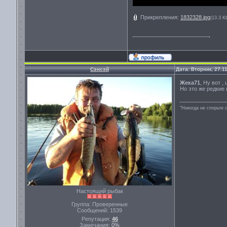
Прикрепления:
1832328.jpg
(13.3 K
Сэнсэй
Дата: Вторник, 27.1
Жека71
, Ну вот ,
Но это же редкие 
"Никогда не спорьте 
Настоящий рыбак
Группа: Проверенные
Сообщений:
1539
Репутация:
46
Замечания:
0%