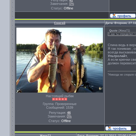
Репутация:
41
Замечания:
0%
Статус:
Offline
Сэнсэй
Дата: Вторник, 27.1
Quote
(
Жека71
)
А как ты определил ч
Спина ведь в верх
Я так понимаю , с
всегда выскакивае
Ультролайт
,
А если крючки св
должен перевесит
"Никогда не спорьте 
Настоящий рыбак
Группа: Проверенные
Сообщений:
1539
Репутация:
46
Замечания:
0%
Статус:
Offline
Жека71
Дата: Вторник, 27.11.2012, 22:00 | Со