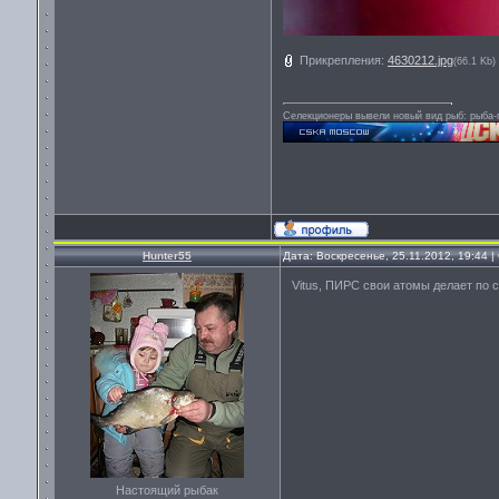
Прикрепления:
4630212.jpg
(66.1 Kb)
Селекционеры вывели новый вид рыб: рыба-п
Hunter55
Дата: Воскресенье, 25.11.2012, 19:44 
Vitus, ПИРС свои атомы делает по с
Настоящий рыбак