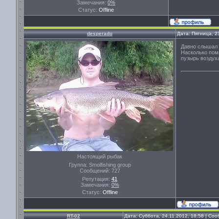
Замечания:
0%
Статус:
Offline
desperado
Дата: Пятница, 2
Давно слышал 
Насколько пом
пузырь воздуха
Настоящий рыбак
Группа: Smolfishing group
Сообщений:
727
Репутация:
41
Замечания:
0%
Статус:
Offline
RT-02
Дата: Суббота, 24.11.2012, 18:58 | Со