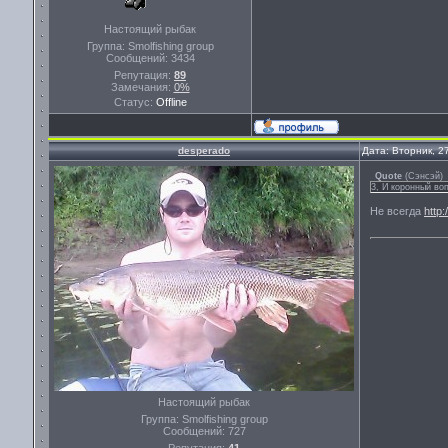
Настоящий рыбак
Группа: Smolfishing group
Сообщений:
3434
Репутация:
89
Замечания:
0%
Статус:
Offline
desperado
Дата: Вторник, 2
Quote
(
Сэнсэй
)
3, И коронный во
Не всегда
http
Настоящий рыбак
Группа: Smolfishing group
Сообщений:
727