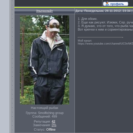
Ультролайт
Дата: Понедельник, 26.11.2012, 23:34
1. Для обоих.
2. Еще как рисуют. Изюми, Сер. ручей
3. Я думаю, это от того, что рыба ч
Вот крючки к ним и сориентированы
Мой канал:
https://www.youtube.com/channel/UC0vN
Настоящий рыбак
Группа: Smolfishing group
Сообщений:
499
Репутация:
42
Замечания:
0%
Статус:
Offline