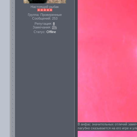
Настоящий рыбак
Группа: Проверенные
Сообщений:
253
Репутация:
8
Замечания:
0%
Статус:
Offline
В анфас значительных отличий замече
пагубно сказывается на его игре и у