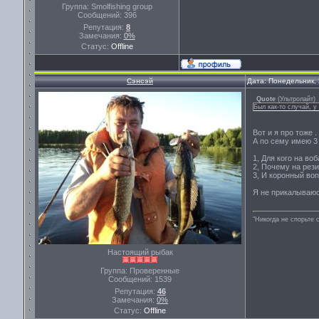
Группа: Smolfishing group
Сообщений:
396
Репутация:
8
Замечания:
0%
Статус:
Offline
Сэнсэй
Дата: Понедельник, 
Quote
(
Ультролайт
)
Был как-то случай, у
Вот и я про тоже .
А по сему имею 3
1, Для кого на во
2, Почему на рези
3, И коронный воп
Я не прикалываюс
"Никогда не спорьте 
Настоящий рыбак
Группа: Проверенные
Сообщений:
1539
Репутация:
46
Замечания:
0%
Статус:
Offline