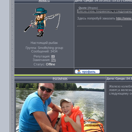
Жека71
Дата: Среда, 24.10.2012, 13:12 | Соо
Quote
(
Игорян
)
Блесна очень понравилась, к следующему 
Здесь попробуй заказать
http://www
Настоящий рыбак
Группа: Smolfishing group
Сообщений:
3434
Репутация:
89
Замечания:
0%
Статус:
Offline
POTAP4IK
Дата: Среда, 24.
Железо колебло
ловят,а желез
следующему се