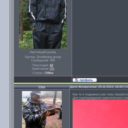
Настоящий рыбак
Группа: Smolfishing group
Сообщений:
499
Репутация:
42
Замечания:
0%
Статус:
Offline
Vitus
Дата: Воскресенье, 25.11.2012, 18:33 |
Как-то я поднимал уже тему неработо
Для подтверждения практического оп