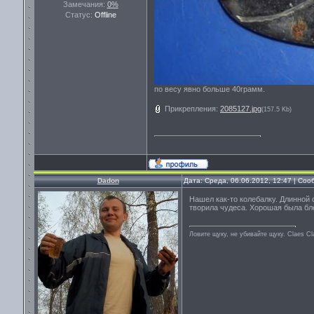
Замечания:
0%
Статус:
Offline
по весу явно больше 40грамм.
Прикрепления:
2085127.jpg
(157.5 Kb)
Dadon
Дата: Среда, 06.06.2012, 12:47 | Со
Нашел как-то колебалку. Длинной с
творила чудеса. Хорошая была бл
Ловите щуку, не убивайте щуку. Сlaes С