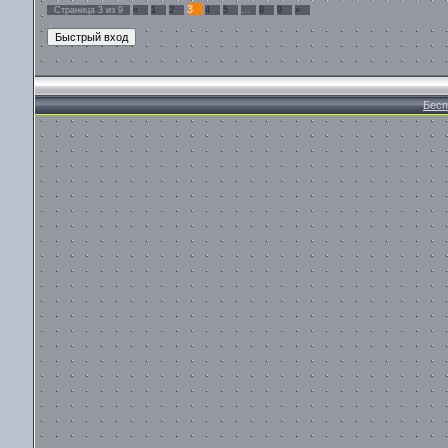
3
Страница
3
из
9
«
1
2
4
5
…
8
9
»
Бесп