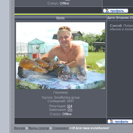
Статус:
Offline
Denis
Дата: Вторник, 2
Сэнсэй
, Попр
обычно и посмо
Глазомер
Группа: Smolfishing group
Сообщений:
2697
Репутация:
114
Замечания:
0%
Статус:
Offline
Форум
»
Виды ловли
»
Спиннинг
»
И все-таки колебалки!