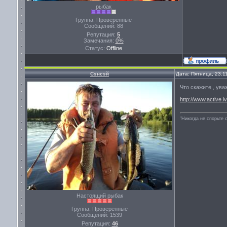
рыбак
Группа: Проверенные
Сообщений:
88
Репутация:
5
Замечания:
0%
Статус:
Offline
Сэнсэй
Дата: Пятница, 23.1
Что скажите , ува
http://www.active.lv
"Никогда не спорьте 
Настоящий рыбак
Группа: Проверенные
Сообщений:
1539
Репутация:
46