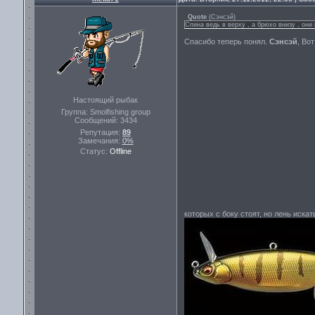
Quote
(
Сэнсэй
)
Спина ведь в верху , а брюхо внизу , они
Спасибо теперь понял.
Сэнсэй
, Во
Настоящий рыбак
Группа: Smolfishing group
Сообщений:
3434
Репутация:
89
Замечания:
0%
Статус:
Offline
которых с боку стоят, но лень искат