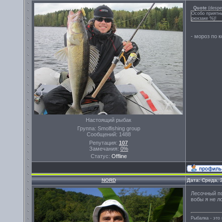
Quote
(
despe
Особо приятны
рюкзаке %)!
- мороз по к
Настоящий рыбак
Группа: Smolfishing group
Сообщений:
1488
Репутация:
107
Замечания:
0%
Статус:
Offline
NORD
Дата: Среда, 
Лесочный по
вобы я не ло
Рыбалка - эт