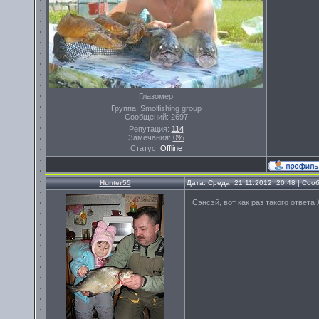
Глазомер
Группа: Smolfishing group
Сообщений:
2697
Репутация:
114
Замечания:
0%
Статус:
Offline
Hunter55
Дата: Среда, 21.11.2012, 20:48 | Со
Сэнсэй, вот как раз такого ответ