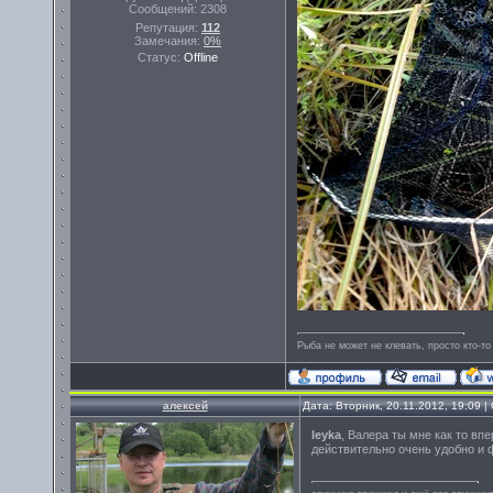
Сообщений:
2308
Репутация:
112
Замечания:
0%
Статус:
Offline
Рыба не может не клевать, просто кто-то
алексей
Дата: Вторник, 20.11.2012, 19:09 
leyka
, Валера ты мне как то в
действительно очень удобно и