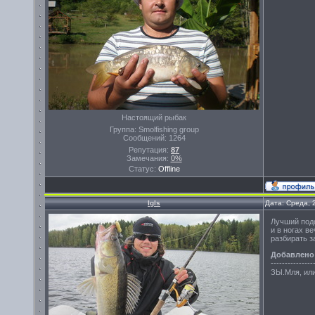
Настоящий рыбак
Группа: Smolfishing group
Сообщений:
1264
Репутация:
87
Замечания:
0%
Статус:
Offline
Igls
Дата: Среда, 
Лучший подс
и в ногах в
разбирать з
Добавлено
---------------
ЗЫ.Мля, или