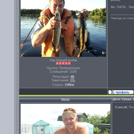
Фи ,ПАПА , Эки
"Никогда не спорь
Настоящий рыбак
Группа: Проверенные
Сообщений:
1539
Репутация:
46
Замечания:
0%
Статус:
Offline
Denis
Дата: Среда, 
Сэнсэй
, По