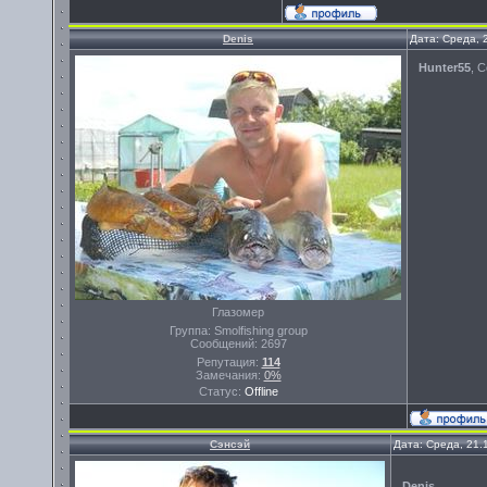
Denis
Дата: Среда, 
Hunter55
, 
Глазомер
Группа: Smolfishing group
Сообщений:
2697
Репутация:
114
Замечания:
0%
Статус:
Offline
Сэнсэй
Дата: Среда, 21.
Denis
,