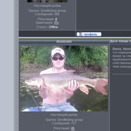
Настоящий рыбак
Группа: Smolfishing group
Сообщений:
396
Репутация:
8
Замечания:
0%
Статус:
Offline
desperado
Дата: Среда, 
Denis
,
Hunt
что нормаль
более за гл
проблематич
собственных
твои пальцы
Настоящий рыбак
Группа: Smolfishing group
Сообщений:
727
Репутация:
41