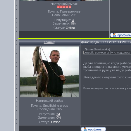
Настоящий рыбак
Группа: Проверенные
Сообщений:
293
Репутация:
3
Замечания:
0%
Статус:
Offline
славк@
Дата: Среда, 21.11.2012, 14:29 |
Quote
(
Prostomaks
)
славк@, вынимая рыбу из подсачека т
Да это понятно,но когда рыба у
рыба в воде это на много услож
тройников в руке уже не до рыб
Жека,где-то скидовал фото к че
Всем натянутых лесок и крепких узло
Настоящий рыбак
Группа: Smolfishing group
Сообщений:
365
Репутация:
34
Замечания:
0%
Статус:
Offline