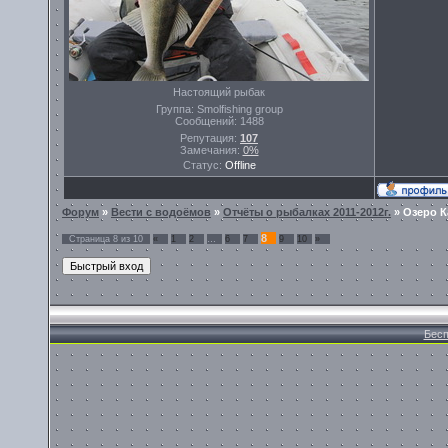
Настоящий рыбак
Группа: Smolfishing group
Сообщений:
1488
Репутация:
107
Замечания:
0%
Статус:
Offline
Форум
»
Вести с водоёмов
»
Отчёты о рыбалках 2011-2012г.
»
Озеро К
8
Страница
8
из
10
«
1
2
…
6
7
9
10
»
Бесп