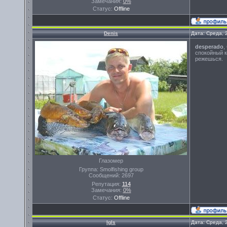
Замечания:
0%
Статус:
Offline
Denis
Дата: Среда, 
desperado
,
спокойный к
режешься.
Глазомер
Группа: Smolfishing group
Сообщений:
2697
Репутация:
114
Замечания:
0%
Статус:
Offline
Igls
Дата: Среда, 