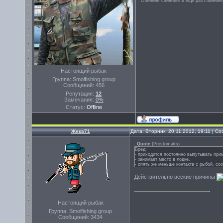
спиннинг спиннинг и ещё раз спиннинг
Настоящий рыбак
Группа: Smolfishing group
Сообщений:
456
Репутация:
12
Замечания:
0%
Статус:
Offline
Жека71
Дата: Вторник, 20.11.2012, 19:11 | 
Quote
(
Prostomaks
)
Вред:
- приходится постоянно выпутывать прим
- занимает место в лодке,
- опять же меньше контакта с рыбой, со
Действительно веские причины
Настоящий рыбак
Группа: Smolfishing group
Сообщений:
3434