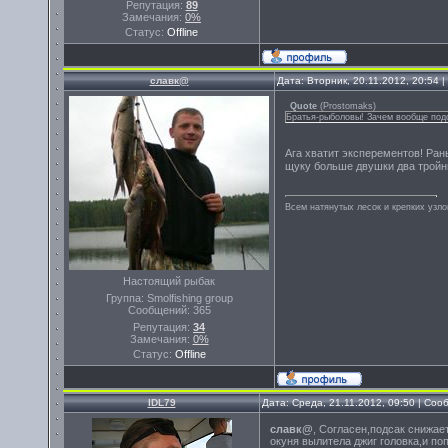
Репутация:
89
Замечания:
0%
Статус:
Offline
славк@
Дата: Вторник, 20.11.2012, 20:54
Quote
(
Prostomaks
)
Братья-рыболовы! Зачем вообще подс
Ага хватит эксперементов! Ран
щуку больше двушки два тройни
Всем натянутых лесок и крепких узло
Настоящий рыбак
Группа: Smolfishing group
Сообщений:
365
Репутация:
34
Замечания:
0%
Статус:
Offline
IDL79
Дата: Среда, 21.11.2012, 09:50 | Со
славк@
, Согласен,подсак снижа
окуня вылитела джиг головка,и поп