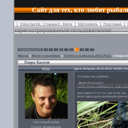
Сайт для тех, кто любит рыбал
Озеро Каспля - Страница 8 - Форум
Мой профиль
Регистрация
зарегистрированным пользователям!
8
Страница
8
из
10
«
1
2
…
6
7
9
10
»
Форум
»
Вести с водоёмов
»
Отчёты о рыбалках 2011-2012г.
»
Озеро К
Озеро Каспля
RT-02
Дата: Вторник, 20.11.2012, 19:08 | 
это кому как удобнее...
Quote
(
Prostomaks
)
- рыба меньше травмируется, когда отп
мне кажется что тут как то не так
меня одна щука выломала крючок н
Настоящий рыбак
Группа: Модераторы