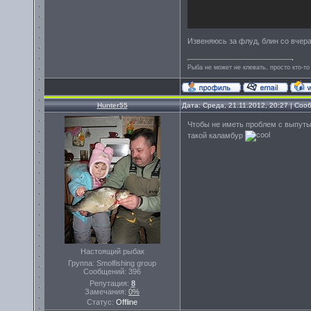
Извеняюсь за флуд, блин со вчера
Рыба не может не клевать, просто кто-то
Hunter55
Дата: Среда, 21.11.2012, 20:27 | Со
Чтобы не иметь проблем с выпуты
такой каламбур
Настоящий рыбак
Группа: Smolfishing group
Сообщений:
396
Репутация:
8
Замечания:
0%
Статус:
Offline