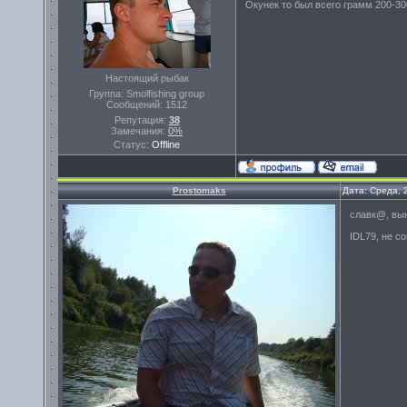
Окунек то был всего грамм 200-30
Настоящий рыбак
Группа: Smolfishing group
Сообщений:
1512
Репутация:
38
Замечания:
0%
Статус:
Offline
Prostomaks
Дата: Среда, 
славк@, вын
IDL79, не с