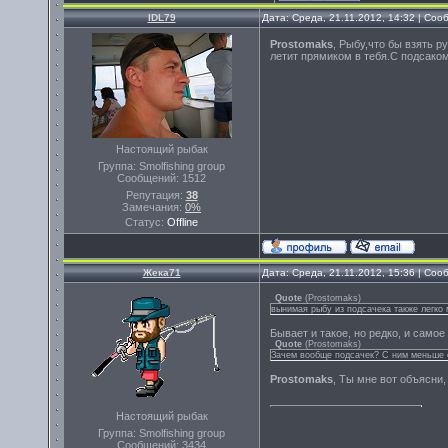
IDL79
Дата: Среда, 21.11.2012, 14:32 | Со
Prostomaks
, Рыбу,что бы взять р
летит прямиком в тебя.С подсако
Настоящий рыбак
Группа: Smolfishing group
Сообщений:
1512
Репутация:
38
Замечания:
0%
Статус:
Offline
Жека71
Дата: Среда, 21.11.2012, 15:36 | Со
Quote
(
Prostomaks
)
вынимая рыбу из подсачека также легко 
Бывает и такое, но редко, и самое
Quote
(
Prostomaks
)
Зачем вообще подсачек? С ним меньше 
Prostomaks
, Ты мне вот объясни
Настоящий рыбак
Группа: Smolfishing group
Сообщений:
3434