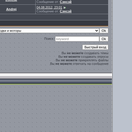
Сообщение от:
Сэнсэй
04.08.2012, 23:01
Andrej
Сообщение от:
Сэнсэй
Поиск:
Вы
не можете
создавать темы
Вы
не можете
создавать опросы
Вы
не можете
прикреплять файлы
Вы
не можете
отвечать на сообщения