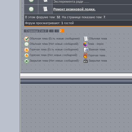
Эксперемента ради ......
Ремонт резиновой лодки.
В этом форуме тем:
32
. На странице показано тем:
7
.
Форум просматривают:
1
гостей
2
Страница
2
из
2
«
1
Обычная тема (Есть новые сообщения)
Обычная тема
Обычная тема (Нет новых сообщений)
Тема - опрос
Горячая тема (Есть новые сообщения)
Важная тема
Горячая тема (Нет новых сообщений)
Горячая тема
Закрытая тема
Закрытая тема (Нет новых сообщений)