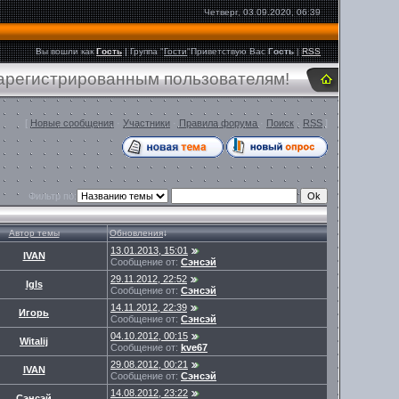
Четверг, 03.09.2020, 06:39
Вы вошли как
Гость
|
Группа
"
Гости
"
Приветствую Вас
Гость
|
RSS
зарегистрированным пользователям!
[
Новые сообщения
·
Участники
·
Правила форума
·
Поиск
·
RSS
]
Фильтр по:
Автор темы
Обновления
↓
13.01.2013, 15:01
IVAN
Сообщение от:
Сэнсэй
29.11.2012, 22:52
Igls
Сообщение от:
Сэнсэй
14.11.2012, 22:39
Игорь
Сообщение от:
Сэнсэй
04.10.2012, 00:15
Witalij
Сообщение от:
kve67
29.08.2012, 00:21
IVAN
Сообщение от:
Сэнсэй
14.08.2012, 23:22
Сэнсэй