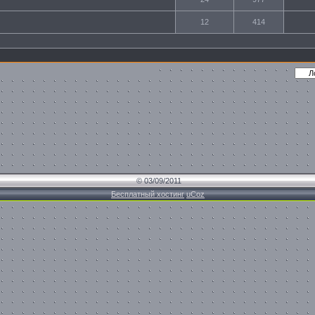
12
414
© 03/09/2011
Бесплатный хостинг
uCoz