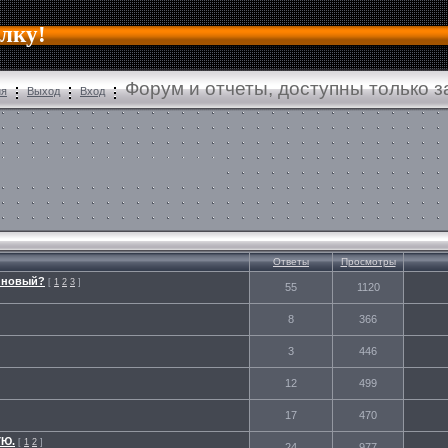
алку!
Форум и отчеты, доступны только 
ия
Выход
Вход
Ответы
Просмотры
зиновый?
[
1
2
3
]
55
1120
8
366
3
446
12
499
17
470
УЮ.
[
1
2
]
24
977