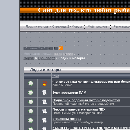
Сайт для тех, кто любит рыб
Лодки и моторы - Страница 2 - Форум
Мой профиль
Регистрац
2
Страница
2
из
2
«
1
Модератор форума:
,
IDL79
ntdimon
Форум
»
Транспорт
»
Лодки и моторы
Лодки и моторы
Тема
что же все таки лучше - электромотор или бен
ваше мнение.
Электростартер ПЛМ
Подвесной лодочный мотор с водомётом
Подвесной лодочный мотор с водомётом
Плюсы и минусы материала ПВХ
Плюсы и минусы материала ПВХ
страховка мотора
привезывает ли кто нибудь мотор
КАК ПЕРЕДЕЛАТЬ ГРЕБНУЮ ЛОДКУ В МОТОРН