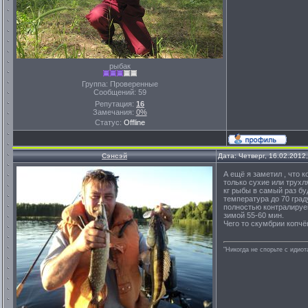
рыбак
Группа: Проверенные
Сообщений:
59
Репутация:
16
Замечания:
0%
Статус:
Offline
Сэнсэй
Дата: Четверг, 16.02.2012
А ещё я заметил , что 
только сухие или трухл
кг рыбы в самый раз бу
температура до 70 граду
полностью контралируем
зимой 55-60 мин.
Чего то скумбрии копчё
"Никогда не спорьте с идио