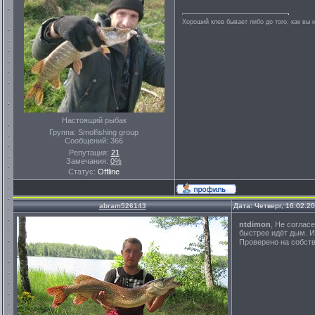
Хороший клев бывает либо до того, как вы 
Настоящий рыбак
Группа: Smolfishing group
Сообщений:
366
Репутация:
21
Замечания:
0%
Статус:
Offline
abram526143
Дата: Четверг, 16.02.2
ntdimon
, Не соглас
быстрее идёт дым. И 
Проверено на собств