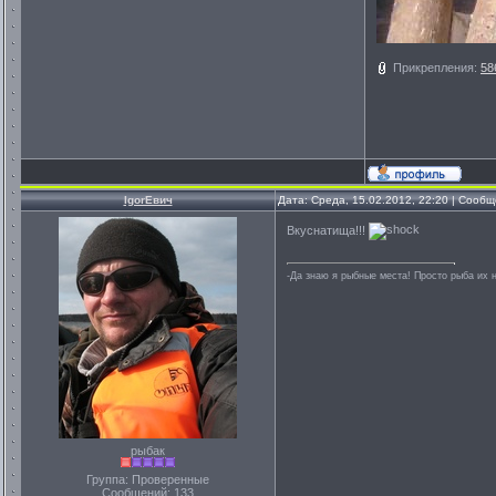
Прикрепления:
58
IgorЕвич
Дата: Среда, 15.02.2012, 22:20 | Сооб
Вкуснатища!!!
-Да знаю я рыбные места! Просто рыба их не
рыбак
Группа: Проверенные
Сообщений:
133