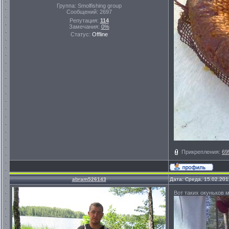
Группа: Smolfishing group
Сообщений:
2697
Репутация:
114
Замечания:
0%
Статус:
Offline
Прикрепления:
69
abram526143
Дата: Среда, 15.02.201
Вот таких окуньков 