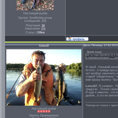
Настоящий рыбак
Группа: Smolfishing group
Сообщений:
269
Репутация:
16
Замечания:
0%
Статус:
Offline
Сэнсэй
Дата: Пятница, 17.02.201
Quote
(
вадя
)
как ты туда барометр не в 
и терморегулятором ^_^, от
Я такой , Называй мен
Кстати , я правда прус
нет вообще закончить н
старой "убедительно " 
вам крышу вынесу "фу
Lexus67
, Я узнавал , 
градусах , Точнее свино
И ещё я заметил , что 
дыбом , а это не апети
"Никогда не спорьте с идио
Настоящий рыбак
Группа: Проверенные