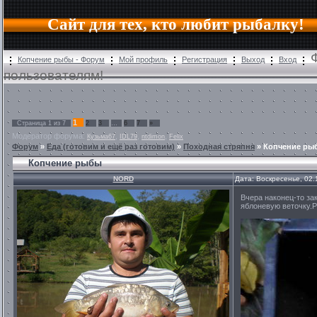
Сайт для тех, кто любит рыбалку!
Копчение рыбы - Форум
Мой профиль
Регистрация
Выход
Вход
пользователям!
1
Страница
1
из
7
2
3
…
6
7
»
Модератор форума:
,
,
,
Кузьма67
IDL79
ntdimon
Felix
Форум
»
Еда (готовим и ещё раз готовим)
»
Походная стряпня
»
Копчение ры
Копчение рыбы
NORD
Дата: Воскресенье, 02.
Вчера наконец-то за
яблоневую веточку.