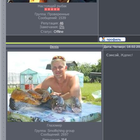
Настоящий рыбак
Группа: Проверенные
Сообщений:
1539
Репутация:
46
Замечания:
0%
Статус:
Offline
Denis
Дата: Четверг, 16.02.2
Сэнсэй
, Ждемс!
Глазомер
Группа: Smolfishing group
Сообщений:
2697
Репутация:
114