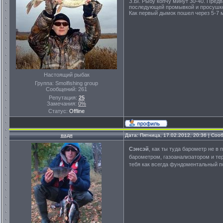
З.Ы. Рыбу копчу минут 30-40. Предв
последующей промывкой и просушко
Как первый дымок пошел через 5-7 
Настоящий рыбак
Группа: Smolfishing group
Сообщений:
261
Репутация:
25
Замечания:
0%
Статус:
Offline
вадя
Дата: Пятница, 17.02.2012, 20:36 | Со
Сэнсэй
, как ты туда барометр не в 
барометром, газоанализатором и тер
тебя как всегда фундоментальный п