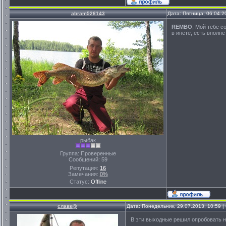
abram526143
Дата: Пятница, 06.04.2
REMBO
, Мой тебе с
в инете, есть вполне
рыбак
Группа: Проверенные
Сообщений:
59
Репутация:
16
Замечания:
0%
Статус:
Offline
славк@
Дата: Понедельник, 29.07.2013, 10:59 
В эти выходные решил опробовать 