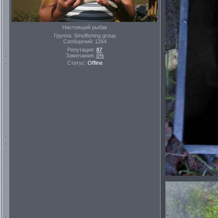
Настоящий рыбак
Группа: Smolfishing group
Сообщений:
1264
Репутация:
87
Замечания:
0%
Статус:
Offline