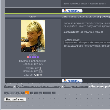
Всем натянутых лесок и крепких узлов !
Clash
Дата: Среда, 28.08.2013, 08:18 | Сооб
Хорошо получается.Мы теперь на каж
еще рыбка ничего получается.кроме
Добавлено
(28.08.2013, 08:18)
---------------------------------------------
Цитата
(
вадя
)
оборудовать сей агрегат барометром, газо
Тогда драйвера потребуются..Без д
рыбак
Группа: Проверенные
Сообщений:
126
Репутация:
1
Замечания:
0%
Статус:
Offline
Форум
»
Еда (готовим и ещё раз готовим)
»
Походная стряпня
»
Копчение ры
1
Страница
1
из
7
2
3
…
6
7
»