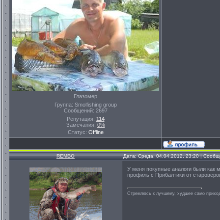
Глазомер
Группа: Smolfishing group
Сообщений:
2697
Репутация:
114
Замечания:
0%
Статус:
Offline
REMBO
Дата: Среда, 04.04.2012, 23:20 | Сооб
У меня покупные аналоги были как м
профиль с Прибалтики от староверов.
Стремлюсь к лучшему, худшее само приходи