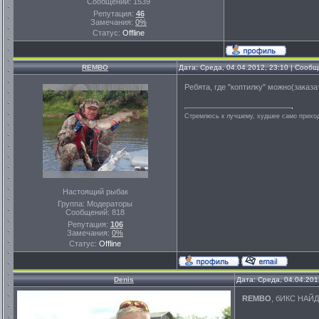
Сообщений:
1539
Репутация:
46
Замечания:
0%
Статус:
Offline
REMBO
Дата: Среда, 04.04.2012, 23:10 | Сооб
Ребята, где "коптилку" можно(заказа
Стремлюсь к лучшему, худшее само приходи
Настоящий рыбак
Группа: Модераторы
Сообщений:
818
Репутация:
106
Замечания:
0%
Статус:
Offline
Denis
Дата: Среда, 04.04.201
REMBO
, бИКС НАЙ