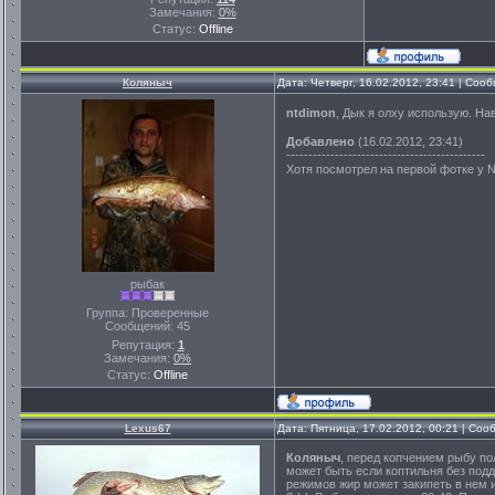
Замечания:
0%
Статус:
Offline
Коляныч
Дата: Четверг, 16.02.2012, 23:41 | Со
ntdimon
, Дык я олху использую. Н
Добавлено
(16.02.2012, 23:41)
---------------------------------------------
Хотя посмотрел на первой фотке у
рыбак
Группа: Проверенные
Сообщений:
45
Репутация:
1
Замечания:
0%
Статус:
Offline
Lexus67
Дата: Пятница, 17.02.2012, 00:21 | Со
Коляныч
, перед копчением рыбу по
может быть если коптильня без подд
режимов жир может закипеть в нем 