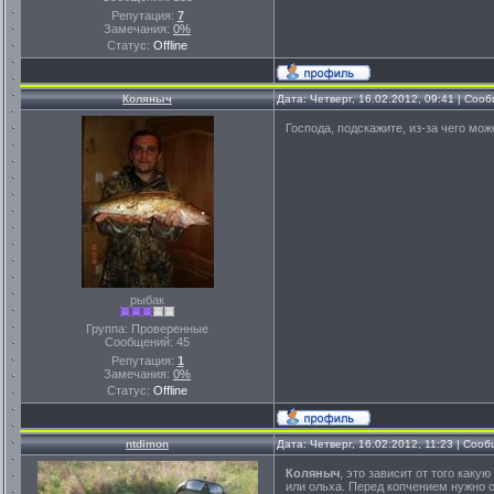
Репутация:
7
Замечания:
0%
Статус:
Offline
Коляныч
Дата: Четверг, 16.02.2012, 09:41 | Со
Господа, подскажите, из-за чего мож
рыбак
Группа: Проверенные
Сообщений:
45
Репутация:
1
Замечания:
0%
Статус:
Offline
ntdimon
Дата: Четверг, 16.02.2012, 11:23 | Соо
Коляныч
, это зависит от того как
или ольха. Перед копчением нужно 