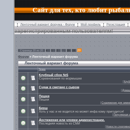
Сайт для тех, кто любит рыбал
Ленточный вариант форума - Форум
Мой профиль
Регистрация
зарегистрированным пользователям!
20
Страница
20
из
20
«
1
2
…
18
19
Форум
» Ленточный вариант форума
Ленточный вариант форума
Тема
Клубный сбор №5
Соревнования по мормышке
[
Клуб
Судак в сметане с сыром
[
Домаш
Пешня
Пешня
[
Снаряжение для зимне
Берш
Хоть у нас и не водится но может инфа кому пригодится!
[
Популярная 
Достижение или уловки администрации.
Последняя новость из СМИ
[
Новости спортивн