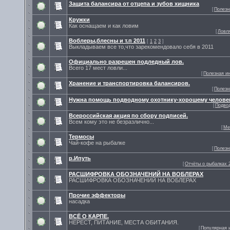
Защита балансира от отцепа и зубов хищника
[
Полезн
Кружки
Как оснащаем и как ловим
[
Ловл
Воблеры,блесны и т.п 2011
[
1
2
3
]
Выкладываем все то,что зарекомендовало себя в 2011
Официально разрешен подледный лов.
Всего 17 мест ловли...
[
Полезная и
Хранение и транспортировка балансиров.
[
Полезн
Нужна помощь подводному охотнику-хорошему челове
[
Подво
Всероссийская акция по сбору подписей.
Всем кому это не безразлично...
[
Ме
Термосы
Чай-кофе на рыбалке
[
Полезн
р.Ипуть
[
Отчёты о рыбалках 2
РАСШИФРОВКА ОБОЗНАЧЕНИЙ НА ВОБЛЕРАХ
РАСШИФРОВКА ОБОЗНАЧЕНИЙ НА ВОБЛЕРАХ
Прочие эффекторы
насадка
ВСЁ О КАРПЕ.
НЕРЕСТ, ПИТАНИЕ, МЕСТА ОБИТАНИЯ.
[
Популярная 