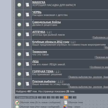
МАКНУХА
ХОРОШАЯ НАСАДКА ДЛЯ КАРАСЯ
ЧЕРВЬ
Насадка знакомая с детства
Самодельные бойлы
Делимся рецептами
АПТЕЧКА
[
1
2
]
аптечка при рыбной ловле
[
Рыболовное с
Клубные сборы в 2012 году
[
1
2
]
Ваши предложения клубных по совместным мероприятиям
[
Ме
Термоклин
что это такое
[
Полезная и
ЛЕЩ
как кто ловит ЛЕЩА зимой.
[
Особенности зи
ГОРЯЧАЯ ТЕМА
[
1
2
]
Кто принимает решение
[
Правила рыболовства, экология, бра
Платная рыбалка
[
1
2
3
]
Ваше мнение по этому поводу
[
Правила рыболовства, экология, бра
Найдено
497
тем. На странице показано
25
тем.
19
Страница
19
из
20
«
1
2
…
17
18
20
»
Обычная тема (Есть новые сообщения)
Обычная тема
Обычная тема (Нет новых сообщений)
Тема - опрос