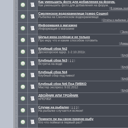
Как уменьшить фото для добавления на форум.
Как уменьшить фото для добавления на форум.
[
В помощь пол
Смоленское водохранилище (озеро Сошно)
Рыбалка на Смоленском водохранилище
[
Отчёты о рыбалках 2
Информация о магазине
Информация о магазине
[
"Золо
Щучья икра солёная и не только
Про икру что и каким способом готовить
[
Домаш
Клубный сбор №2
Десногорское вдхр. 1-2.10.2011г.
[
Клуб
Клубный сбор №3
[
1
2
]
Встреча на воде
[
Клуб
Клубный сбор №4
Клубный сбор под пивко!
[
Клуб
Клубный сбор №6 Под ПИВКО
Мастер экспресс 9.02.2012
[
Клуб
ДВОЙНИК ИЛИ ТРОЙНИК
КРЮЧКИ
Случаи на рыбалке
[
1
2
3
]
На рыбалке случается всякое!
Помните ли вы свою первую рыбу
Кто что поймал в первый раз?