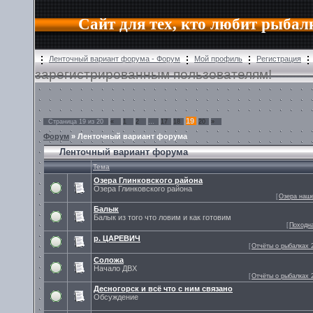
Сайт для тех, кто любит рыбал
Ленточный вариант форума - Форум
Мой профиль
Регистрация
зарегистрированным пользователям!
19
Страница
19
из
20
«
1
2
…
17
18
20
»
Форум
» Ленточный вариант форума
Ленточный вариант форума
Тема
Озера Глинковского района
Озера Глинковского района
[
Озера наше
Балык
Балык из того что ловим и как готовим
[
Походн
р. ЦАРЕВИЧ
[
Отчёты о рыбалках 2
Соложа
Начало ДВХ
[
Отчёты о рыбалках 2
Деснoгорск и всё что с ним связано
Обсуждение