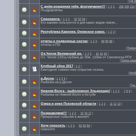
[
Где 
С днём рождения тебя, форумчанин!!!
[
1
2
3
…
208
209
210
Поздравлялка
Спиннинги.
[
1
2
3
…
52
53
54
]
Кто какими пользуется и для каких видов ловли...
Республика Карелия. Онежское озеро.
[
1
2
3
]
отчеты о подводных охотах
[
1
2
3
…
84
85
86
]
отчеты о ПО
[
Подво
Оз.Чепли Велижский рн.
[
1
2
3
…
41
42
43
]
Оз. Чепли-120га,глубина до 30м. 120км от Смоленска.РПУ.
[
Озера наше
Клубный сбор 2017
[
1
2
]
Ежегодное совместное открытие сезона.
[
Клуб
р.Десна
[
1
2
3
4
]
Рыбалка на р.Десне
[
Где
Нижняя Волга - рыболовное Эльдорадо!
[
1
2
3
…
7
8
9
]
Рыбалка на Нижней Волге и Ахтубе
Озера и реки Псковской области
[
1
2
3
…
11
12
13
]
Поздравляем!!!
[
1
2
3
…
15
16
17
]
Прекрасные события в жизни!!!
Хочу спросить
[
1
2
3
…
62
63
64
]
помогите