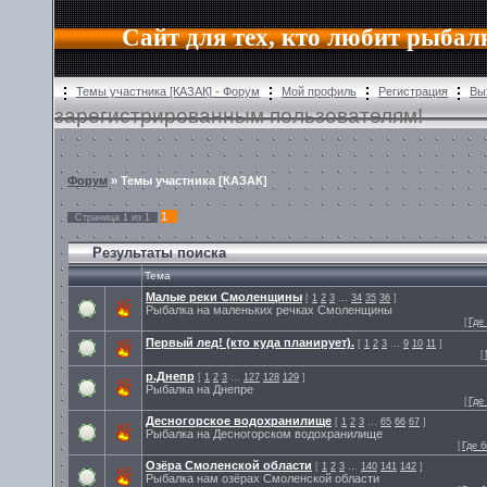
Сайт для тех, кто любит рыбал
Темы участника [КАЗАК] - Форум
Мой профиль
Регистрация
Вы
зарегистрированным пользователям!
Форум
» Темы участника [КАЗАК]
1
Страница
1
из
1
Результаты поиска
Тема
Малые реки Смоленщины
[
1
2
3
…
34
35
36
]
Рыбалка на маленьких речках Смоленщины
[
Где
Первый лед! (кто куда планирует).
[
1
2
3
…
9
10
11
]
[
р.Днепр
[
1
2
3
…
127
128
129
]
Рыбалка на Днепре
[
Где
Десногорское водохранилище
[
1
2
3
…
65
66
67
]
Рыбалка на Десногорском водохранилище
[
Где 
Озёра Смоленской области
[
1
2
3
…
140
141
142
]
Рыбалка нам озёрах Смоленской области