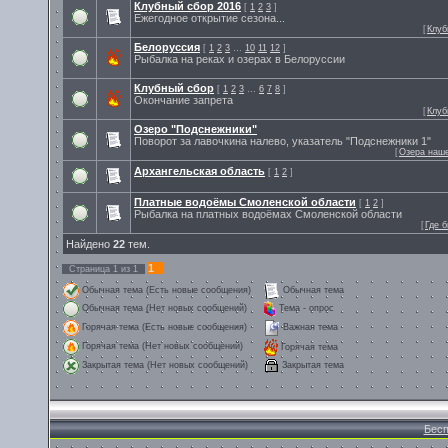
Клубный сбор 2016
[
1
2
3
]
Ежегодное открытие сезона...
[
Клуб
Белоруссия
[
1
2
3
…
10
11
12
]
Рыбалка на реках и озерах в Белоруссии
Клубный сбор
[
1
2
3
…
6
7
8
]
Окончание запрета
[
Клуб
Озеро "Подснежники"
Поворот за лавочкина налево, указатель "Подснежники 1"
[
Озера наше
Архангельская область
[
1
2
]
Платные водоёмы Смоленской области
[
1
2
]
Рыбалка на платных водоёмах Смоленской области
[
Где 
Найдено
22
тем.
1
Страница
1
из
1
Обычная тема (Есть новые сообщения)
Обычная тема
Обычная тема (Нет новых сообщений)
Тема - опрос
Горячая тема (Есть новые сообщения)
Важная тема
Горячая тема (Нет новых сообщений)
Горячая тема
Закрытая тема
Закрытая тема (Нет новых сообщений)
Бесп