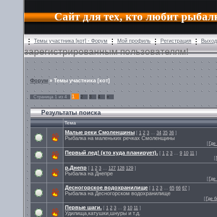
Сайт для тех, кто любит рыбал
Темы участника [кот] - Форум
Мой профиль
Регистрация
Выход
зарегистрированным пользователям!
Форум
» Темы участника [кот]
1
Страница
1
из
4
2
3
4
»
Результаты поиска
Тема
Малые реки Смоленщины
[
1
2
3
…
34
35
36
]
Рыбалка на маленьких речках Смоленщины
[
Где
Первый лед! (кто куда планирует).
[
1
2
3
…
9
10
11
]
[
р.Днепр
[
1
2
3
…
127
128
129
]
Рыбалка на Днепре
[
Где
Десногорское водохранилище
[
1
2
3
…
65
66
67
]
Рыбалка на Десногорском водохранилище
[
Где 
Первые шаги.
[
1
2
3
…
9
10
11
]
Удилища,катушки,шнуры и т.д.