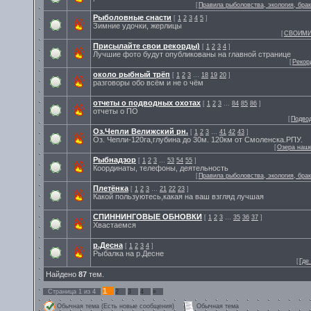
[
Правила рыболовства, экология, бра
Рыболовные снасти
[
1
2
3
4
5
]
Зимние удочки, жерлицы
[
СВОИМИ
Присылайте свои рекорды)
[
1
2
3
4
]
Лучшие фото будут опубликованы на главной странице
[
Рекор
около рыбный трёп
[
1
2
3
…
18
19
20
]
разговоры обо всём и не о чём
отчеты о подводных охотах
[
1
2
3
…
84
85
86
]
отчеты о ПО
[
Подво
Оз.Чепли Велижский рн.
[
1
2
3
…
41
42
43
]
Оз. Чепли-120га,глубина до 30м. 120км от Смоленска.РПУ.
[
Озера наше
Рыбнадзор
[
1
2
3
…
53
54
55
]
Координаты, телефоны, деятельность
[
Правила рыболовства, экология, бра
Плетёнка
[
1
2
3
…
21
22
23
]
Какой пользуютесь,какая на ваш взгляд лучшая
СПИННИНГОВЫЕ ОБНОВКИ
[
1
2
3
…
35
36
37
]
Хвастаемся
р.Десна
[
1
2
3
4
]
Рыбалка на р.Десне
[
Где
Найдено
87
тем.
1
Страница
1
из
4
2
3
4
»
Обычная тема (Есть новые сообщения)
Обычная тема