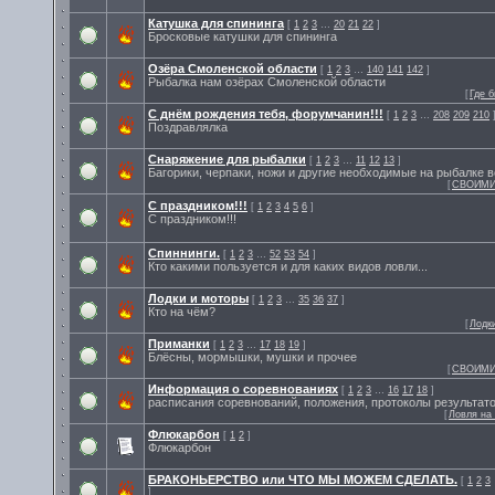
Катушка для спининга
[
1
2
3
…
20
21
22
]
Бросковые катушки для спининга
Озёра Смоленской области
[
1
2
3
…
140
141
142
]
Рыбалка нам озёрах Смоленской области
[
Где 
С днём рождения тебя, форумчанин!!!
[
1
2
3
…
208
209
210
Поздравлялка
Снаряжение для рыбалки
[
1
2
3
…
11
12
13
]
Багорики, черпаки, ножи и другие необходимые на рыбалке 
[
СВОИМИ
С праздником!!!
[
1
2
3
4
5
6
]
С праздником!!!
Спиннинги.
[
1
2
3
…
52
53
54
]
Кто какими пользуется и для каких видов ловли...
Лодки и моторы
[
1
2
3
…
35
36
37
]
Кто на чём?
[
Лодк
Приманки
[
1
2
3
…
17
18
19
]
Блёсны, мормышки, мушки и прочее
[
СВОИМИ
Информация о соревнованиях
[
1
2
3
…
16
17
18
]
расписания соревнований, положения, протоколы результат
[
Ловля на
Флюкарбон
[
1
2
]
Флюкарбон
БРАКОНЬЕРСТВО или ЧТО МЫ МОЖЕМ СДЕЛАТЬ.
[
1
2
3
]